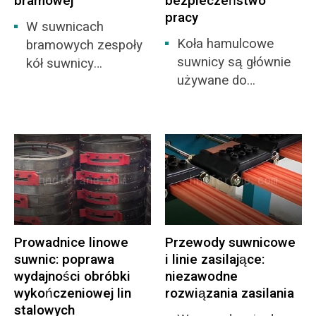
bramowej
bezpieczeństwo
pracy
W suwnicach
Koła hamulcowe
bramowych zespoły
suwnicy są głównie
kół suwnicy
używane do
odgrywają kluczową
hamowania
rolę: poruszają się
aktywnego i
one możliwie
napędzanego wału w
najpłynniej po torze,
mechanizmach
utrzymując
podnoszenia i
jednocześnie ciężar
obsługi suwnicy.
suwnicy.
Zazwyczaj są
używane w
Prowadnice linowe
Przewody suwnicowe
połączeniu ze
suwnic: poprawa
i linie zasilające:
sprzęgiem koła
wydajności obróbki
niezawodne
hamulcowego lub
wykończeniowej lin
rozwiązania zasilania
mogą być używane
stalowych