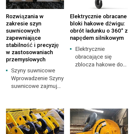
Rozwiązania w
Elektrycznie obracane
zakresie szyn
bloki hakowe dźwigu:
suwnicowych
obrót ładunku o 360° z
zapewniające
napędem silnikowym
stabilność i precyzję
Elektrycznie
w zastosowaniach
obracające się
przemysłowych
zblocza hakowe do
Szyny suwnicowe
dźwigów
Wprowadzenie Szyny
Wprowadzenie do
suwnicowe zajmują
produktu Elektrycznie
ważne miejsce w
obracające się
branży kolejowej, a
zblocza hakowe do
ich specjalna
dźwigów stanowią
konstrukcja pozwala
zaawansowany i
im wytrzymywać
praktyczny element
duże obciążenia