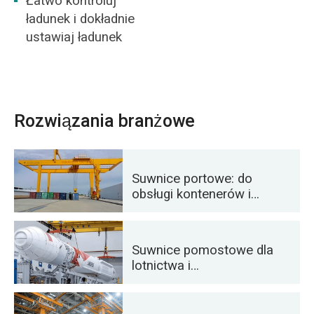
Łatwo kontroluj
nierdzewnej Światło
ładunek i dokładnie
awaryjne Gaśnica
ustawiaj ładunek
Oprócz
podstawowych
konfiguracji
wymienionych
powyżej, kabinę
Rozwiązania branżowe
operatora dźwigu
można […]
Suwnice portowe: do
obsługi kontenerów i
materiałów masowych
Suwnice pomostowe dla
lotnictwa i
kosmonautyki:
precyzyjne podnoszenie
podczas startów i