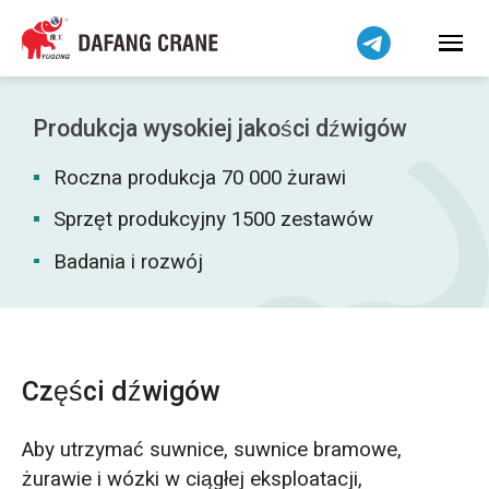
Bahasa Indonesia
Bahasa Melayu
Tiếng Việt
简体中文
Produkcja wysokiej jakości dźwigów
বাংলা
Roczna produkcja 70 000 żurawi
فارسی
Pilipino
Sprzęt produkcyjny 1500 zestawów
اردو
Badania i rozwój
Українська
Čeština
Беларуская мова
Części dźwigów
Kiswahili
Dansk
Aby utrzymać suwnice, suwnice bramowe,
Norsk
żurawie i wózki w ciągłej eksploatacji,