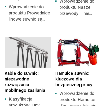
samodzielnie w
Wprowadzenie do
Wprowadzenie do
mechanizmie
produktu Nasze
produktu Prowadnice
chodzenia wózka
przewody i linie
linowe suwnic są
suwnicy.
zasilające to
głównie używane
niezwykle
jako pomocniczy
wytrzymałe systemy
element prowadzący
do dostarczania
linę w elektrycznych
mocy i sygnałów
wciągnikach
sterujących do
linowych. Urządzenie
urządzeń mobilnych.
prowadzące linę
Charakteryzują się
suwnicy może
wysoką
Kable do suwnic:
Hamulce suwnic:
sprawić, że lina
niezawodnością
niezawodne
kluczowe dla
stalowa wciągnika
transmisji oraz
rozwiązania
bezpiecznej pracy
elektrycznego będzie
łatwością instalacji i
mobilnego zasilania
zwijana płynniej i
konserwacji.
Wprowadzenie do
będzie lepiej
Klasyfikacja
Przewody i linie
produktu Hamulce
ułożona. Prowadnice
produktów: Liny
zasilające są równie
dźwigowe stały się