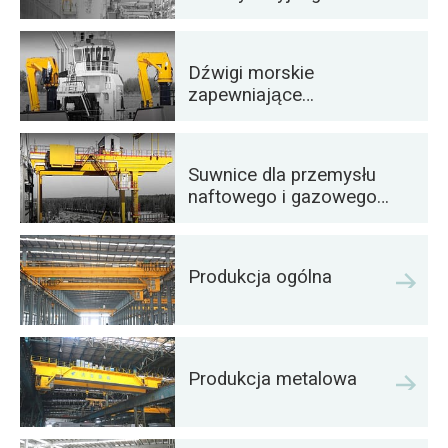
wydajne rozwiązania
automatyzacyjne
Dźwigi morskie
zapewniające
efektywny załadunek
ładunków na statkach
Suwnice dla przemysłu
naftowego i gazowego:
Zwiększ wydajność
operacyjną
Produkcja ogólna
Produkcja metalowa