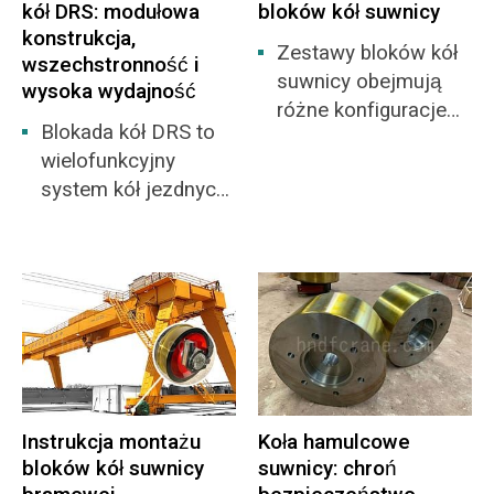
kół DRS: modułowa
bloków kół suwnicy
rozszerzalność pod
konstrukcja,
Zestawy bloków kół
wpływem zmian
wszechstronność i
suwnicy obejmują
temperatury i innych
wysoka wydajność
różne konfiguracje
czynników. Zacisk
Blokada kół DRS to
kół, klasyfikowane
szynowy można
wielofunkcyjny
według kształtu
dostosować do
system kół jezdnych
obręczy: koła z
dużych, wydajnych i
przeznaczony do
podwójnym
zróżnicowanych
ciężkich zastosowań
kołnierzem, koła z
wymagań suwnicy;
w transporcie
pojedynczym
na […]
materiałów.
kołnierzem i koła bez
Dostępny jest w
obręczy.
różnych modelach, z
udźwigiem
pojedynczego koła
Instrukcja montażu
Koła hamulcowe
od 2,75 tony do 40
bloków kół suwnicy
suwnicy: chroń
ton.