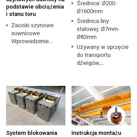
Wybór
Średnica: Ø200-
podstawie obciążenia
odpowiedniego typu
Ø1600mm
i stanu toru
silników do suwnic
Średnica liny
stał się kluczowy dla
Zaciski szynowe
stalowej: Ø7mm-
inżynierów. Niniejszy
suwnicowe
Ø82mm
artykuł […]
Wprowadzenie
Używany w sprzęcie
Zaciski szynowe
do transportu
suwnicowe są
dźwigów,
zazwyczaj wykonane
maszynach
z metalu.
portowych,
Zaprojektowano je
przemyśle
tak, aby bezpiecznie
stoczniowym,
mocowały szynę w
chwytakach,
kierunku
budownictwie i
poprzecznym, a
innych gałęziach
jednocześnie
przemysłu.
pozwalały na pewien
System blokowania
Instrukcja montażu
ruch wzdłużny i