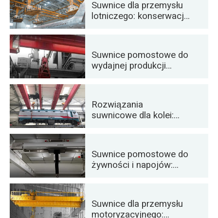
Suwnice dla przemysłu
transportu rakiet
lotniczego: konserwacja
i montaż samolotów
Suwnice pomostowe do
wydajnej produkcji
cementu, szkła, cegieł i
prefabrykatów
betonowych
Rozwiązania
suwnicowe dla kolei:
układanie torów,
konserwacja taboru
kolejowego i obsługa
Suwnice pomostowe do
kontenerów
żywności i napojów:
niezawodne
rozwiązania
zapewniające
Suwnice dla przemysłu
efektywną obsługę
motoryzacyjnego: