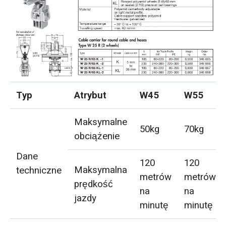
Typ
Atrybut
W45
W55
Maksymalne
50kg
70kg
obciążenie
Dane
120
120
Maksymalna
techniczne
metrów
metrów
prędkość
na
na
jazdy
minutę
minutę