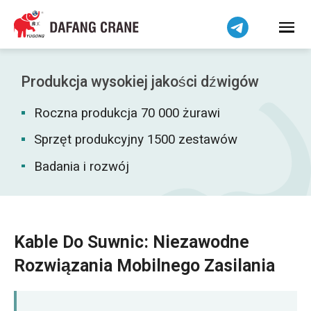
Bahasa Indonesia
Bahasa Melayu
Tiếng Việt
简体中文
Produkcja wysokiej jakości dźwigów
বাংলা
Roczna produkcja 70 000 żurawi
فارسی
Pilipino
Sprzęt produkcyjny 1500 zestawów
اردو
Badania i rozwój
Українська
Čeština
Беларуская мова
Kable Do Suwnic: Niezawodne
Kiswahili
Rozwiązania Mobilnego Zasilania
Dansk
Norsk