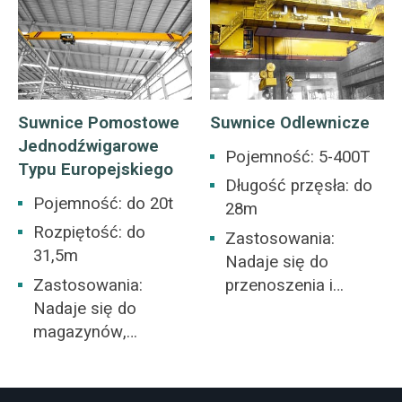
magazynu, składu,
magazynach,
elektrowni, warsztatu
fabrykach, portach i
przemysłu lekkiego i
budowie statków itp.
tekstylnego,
Suwnica pomostowa
warsztatu przemysłu
jest wspólną cechą
Suwnice Pomostowe
Suwnice Odlewnicze
spożywczego.
wielu przemysłowych
Jednodźwigarowe
miejsc pracy
Pojemność: 5-400T
Typu Europejskiego
obsługujących różne
Długość przęsła: do
zastosowania
Pojemność: do 20t
28m
związane z
Rozpiętość: do
Zastosowania:
podnoszeniem.
31,5m
Nadaje się do
Zastosowania:
przenoszenia i
Nadaje się do
przenoszenia
magazynów,
stopionego żelaza i
składów materiałów i
stopionej stali
ogólnych zakładów
produkcyjnych.