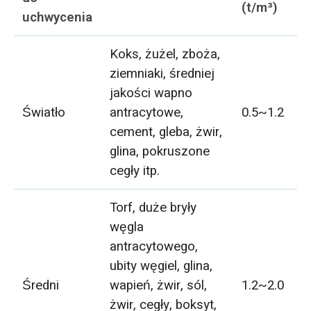
(t/m³)
uchwycenia
Koks, żużel, zboża,
ziemniaki, średniej
jakości wapno
Światło
antracytowe,
0.5~1.2
cement, gleba, żwir,
glina, pokruszone
cegły itp.
Torf, duże bryły
węgla
antracytowego,
ubity węgiel, glina,
Średni
wapień, żwir, sól,
1.2~2.0
żwir, cegły, boksyt,