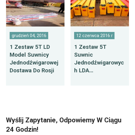
grudzień 04, 2016
12 czerwca 2016 r
1 Zestaw 5T LD
1 Zestaw 5T
Model Suwnicy
Suwnic
Jednodźwigarowej
Jednodźwigarowyc
Dostawa Do Rosji
H LDA
Eksportowanych
Do Bangladeszu
Wyślij Zapytanie, Odpowiemy W Ciągu
24 Godzin!