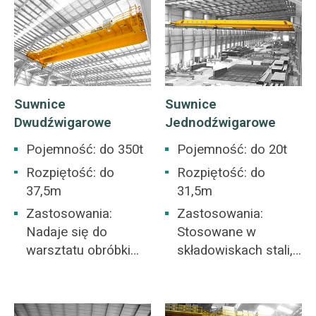
Suwnice
Suwnice
Dwudźwigarowe
Jednodźwigarowe
Pojemność: do 350t
Pojemność: do 20t
Rozpiętość: do
Rozpiętość: do
37,5m
31,5m
Zastosowania:
Zastosowania:
Nadaje się do
Stosowane w
warsztatu obróbki
składowiskach stali,
skrawaniem,
kopalniach,
warsztatu przemysłu
przemyśle
metalurgicznego,
betonowym,