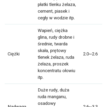
płatki tlenku żelaza,
cement, piasek i
cegły w wodzie itp.
Wapień, ciężka
glina, rudy drobne i
średnie, twarda
skała, prętowy
Ciężki
2.0~2.6
tlenek żelaza, ruda
żelaza, proszek
koncentratu ołowiu
itp.
Duże rudy, duża
ruda manganu,
osadowy
Nadwaga
2.6~3.3