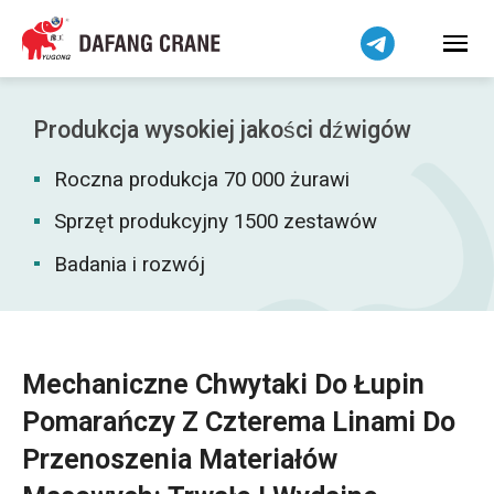
Bahasa Indonesia
Bahasa Melayu
Tiếng Việt
简体中文
Produkcja wysokiej jakości dźwigów
বাংলা
Roczna produkcja 70 000 żurawi
فارسی
Pilipino
Sprzęt produkcyjny 1500 zestawów
اردو
Badania i rozwój
Українська
Čeština
Беларуская мова
Mechaniczne Chwytaki Do Łupin
Kiswahili
Pomarańczy Z Czterema Linami Do
Dansk
Przenoszenia Materiałów
Norsk