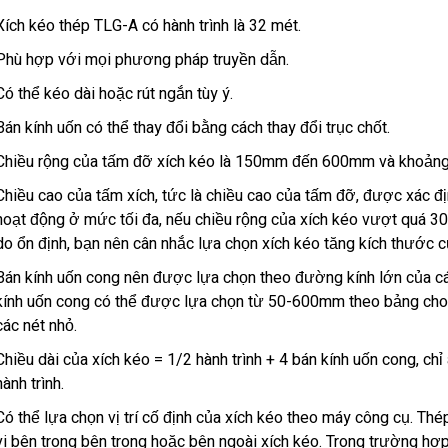
Xích kéo thép TLG-A có hành trình là 32 mét.
Phù hợp với mọi phương pháp truyền dẫn.
Có thể kéo dài hoặc rút ngắn tùy ý.
Bán kính uốn có thể thay đổi bằng cách thay đổi trục chốt.
Chiều rộng của tấm đỡ xích kéo là 150mm đến 600mm và khoảng 
Chiều cao của tấm xích, tức là chiều cao của tấm đỡ, được xác đ
hoạt động ở mức tối đa, nếu chiều rộng của xích kéo vượt quá 30
do ổn định, bạn nên cân nhắc lựa chọn xích kéo tăng kích thước c
Bán kính uốn cong nên được lựa chọn theo đường kính lớn của cá
kính uốn cong có thể được lựa chọn từ 50-600mm theo bảng cho 
các nét nhỏ.
Chiều dài của xích kéo = 1/2 hành trình + 4 bán kính uốn cong, ch
hành trình.
Có thể lựa chọn vị trí cố định của xích kéo theo máy công cụ. Th
vi bên trong bên trong hoặc bên ngoài xích kéo. Trong trường hợ