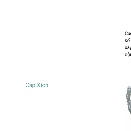
Cu
kế
xâ
độn
Cáp Xích