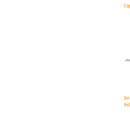
Cá
Xe
thố