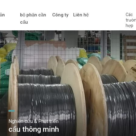
ản
bộ phận cần
Công ty
Liên hệ
Các
trườ
cẩu
hợp
áng tin cậy
Nghiên cứu & Phát triển
cẩu thông minh