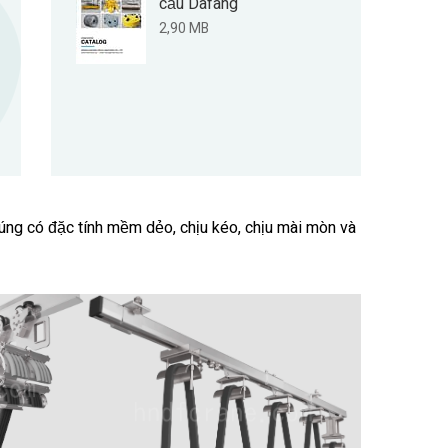
cẩu Dafang
2,90 MB
húng có đặc tính mềm dẻo, chịu kéo, chịu mài mòn và