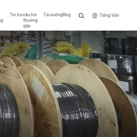
Tin tức
câu hỏi
Tải xuống
Blog
Tiếng Việt
ng
thường
gặp