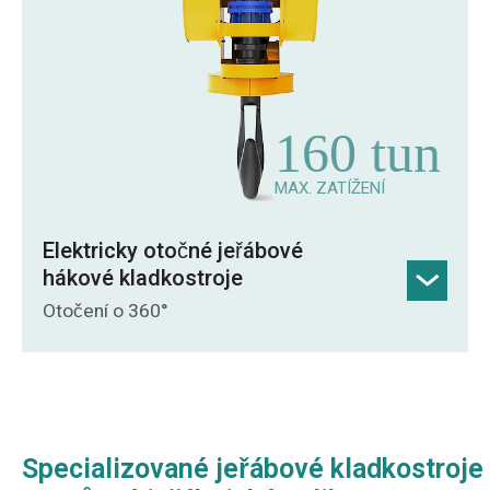
vinutí lana snižuje hmotnost až o 501 t/1
tunu ve srovnání s běžnými kladnicemi.
160 tun
MAX. ZATÍŽENÍ
Elektricky otočné jeřábové
hákové kladkostroje
Otočení o 360°
Otočení o 360°: Umožňuje přesné
polohování nákladu a maximalizovat
provozní efektivitu.
Specializované jeřábové kladkostroje
Ochrana proti prachu a korozi: Vysoce