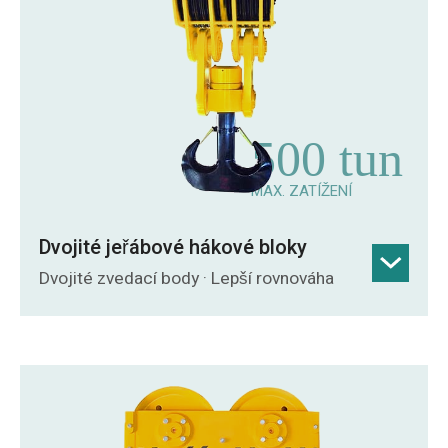
Proces kování: Eliminuje vnitřní pórovitost
pro zvýšení rázové houževnatosti a
odolnost proti náhlému rázovému
zatížení.
Certifikovaná NDT kontrola: Magnetické
500 tun
práškové a ultrazvukové testování
zaručují strukturální integritu dle norem
MAX. ZATÍŽENÍ
ISO/ASME.
Dvojité jeřábové hákové bloky
Přesně opracované rozhraní: Odborně
opracované hrdlo a ložiskové plochy
Dvojité zvedací body · Lepší rovnováha
zajišťují optimální rozložení zatížení a
Dvojité závěsné body: Efektivněji
bezproblémové uchycení příslušenství.
rozkládají zátěž, čímž zlepšují celkovou
stabilitu a rovnováhu při zvedání.
Tandemová konfigurace: Ideální pro
použití ve dvojicích pro bezpečnou