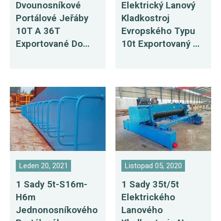
Dvounosníkové
Elektrický Lanový
Portálové Jeřáby
Kladkostroj
10T A 36T
Evropského Typu
Exportované Do
10t Exportovaný Do
Ruska
Chile
Leden 20, 2021
Listopad 05, 2020
1 Sady 5t-S16m-
1 Sady 35t/5t
H6m
Elektrického
Jednonosníkového
Lanového