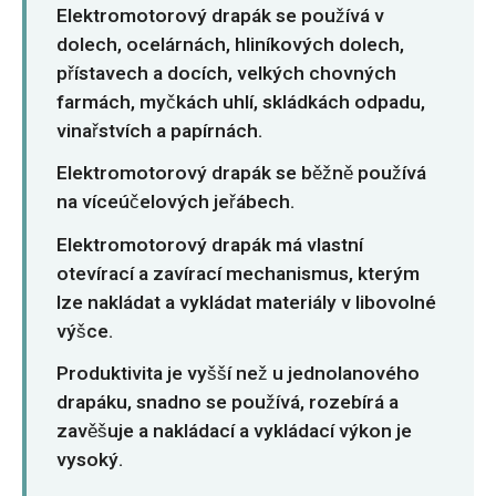
O‘zbekcha
Elektromotorový drapák se používá v
dolech, ocelárnách, hliníkových dolech,
přístavech a docích, velkých chovných
farmách, myčkách uhlí, skládkách odpadu,
vinařstvích a papírnách.
Elektromotorový drapák se běžně používá
na víceúčelových jeřábech.
Elektromotorový drapák má vlastní
otevírací a zavírací mechanismus, kterým
lze nakládat a vykládat materiály v libovolné
výšce.
Produktivita je vyšší než u jednolanového
drapáku, snadno se používá, rozebírá a
zavěšuje a nakládací a vykládací výkon je
vysoký.