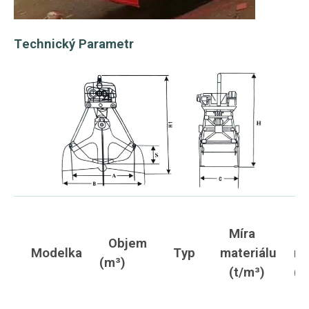
Technický Parametr
Míra
Objem
Modelka
Typ
materiálu
ma
(m³)
(t/m³)
(t)