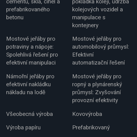
cementu, skla, cihel a
pokládka kolejí, údržba
prefabrikovaného
kolejových vozidel a
betonu
manipulace s
kontejnery
Mostové jeřáby pro
Mostové jeřáby pro
potraviny a nápoje:
automobilový průmysl:
Spolehlivá řešení pro
Efektivní
efektivní manipulaci
automatizační řešení
Námořní jeřáby pro
Mostové jeřáby pro
efektivní nakládku
ropný a plynárenský
nákladu na lodě
průmysl: Zvyšování
provozní efektivity
Všeobecná výroba
Kovovýroba
Výroba papíru
Prefabrikovaný