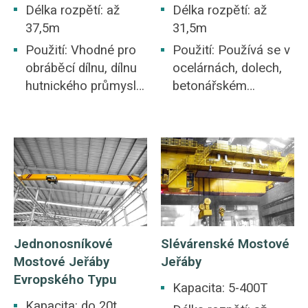
Délka rozpětí: až
Délka rozpětí: až
37,5m
31,5m
Použití: Vhodné pro
Použití: Používá se v
obráběcí dílnu, dílnu
ocelárnách, dolech,
hutnického průmyslu,
betonářském
sklad, sklad,
průmyslu, skladech,
elektrárnu, dílnu
továrnách, přístavech
lehkého a textilního
a stavbách lodí atd.
průmyslu, dílnu
mostový jeřáb,
potravinářského
společný rys mnoha
průmyslu.
průmyslových
pracovišť sloužících
různým aplikacím
Jednonosníkové
Slévárenské Mostové
zdvihání.
Mostové Jeřáby
Jeřáby
Evropského Typu
Kapacita: 5-400T
Kapacita: do 20t