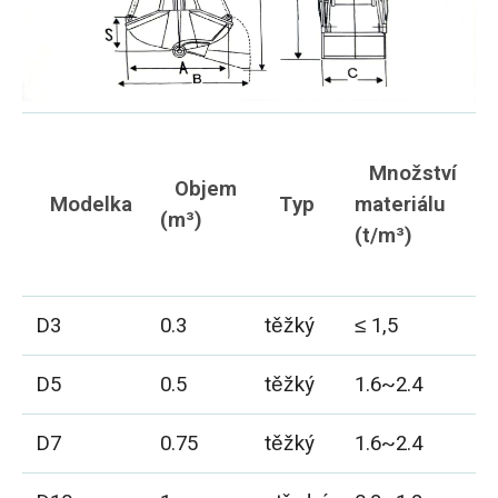
Množství
Objem
Modelka
Typ
materiálu
(m³)
(t/m³)
(
D3
0.3
těžký
≤ 1,5
0
D5
0.5
těžký
1.6~2.4
1
D7
0.75
těžký
1.6~2.4
1