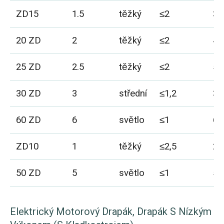
ZD15
1.5
těžký
≤2
3
20 ZD
2
těžký
≤2
4
25 ZD
2.5
těžký
≤2
5
30 ZD
3
střední
≤1,2
3.
60 ZD
6
světlo
≤1
6
ZD10
1
těžký
≤2,5
2.
50 ZD
5
světlo
≤1
5
Elektrický Motorový Drapák, Drapák S Nízkým