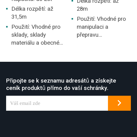
Délka rozpětí: až
Délka rozpětí: až
28m
31,5m
Použití: Vhodné pro
Použití: Vhodné pro
manipulaci a
sklady, sklady
přepravu
materiálu a obecné
roztaveného železa
továrny.
a roztavené oceli
Připojte se k seznamu adresátů a získejte
ceník produktů přímo do vaší schránky.