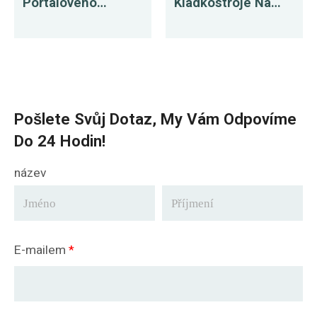
Portálového
Kladkostroje Na
Jeřábu Na Prodej
Prodej Do
Do Mongolska
Vietnamu
Pošlete Svůj Dotaz, My Vám Odpovíme
Do 24 Hodin!
název
E-mailem
*