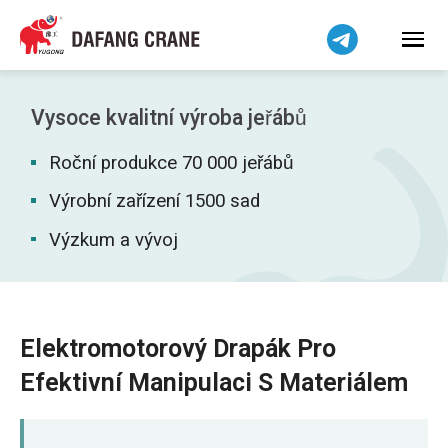
हिन्दी
Bahasa Indonesia
Bahasa Melayu
Tiếng Việt
Vysoce kvalitní výroba jeřábů
简体中文
Roční produkce 70 000 jeřábů
বাংলা
فارسی
Výrobní zařízení 1500 sad
Pilipino
Výzkum a vývoj
اردو
Українська
Беларуская мова
Elektromotorový Drapák Pro
Kiswahili
Efektivní Manipulaci S Materiálem
Dansk
Norsk