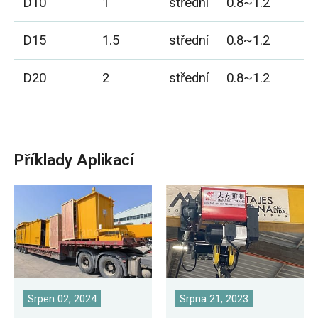
D10
1
střední
0.8~1.2
1
D15
1.5
střední
0.8~1.2
1
D20
2
střední
0.8~1.2
2
Příklady Aplikací
Srpen 02, 2024
Srpna 21, 2023