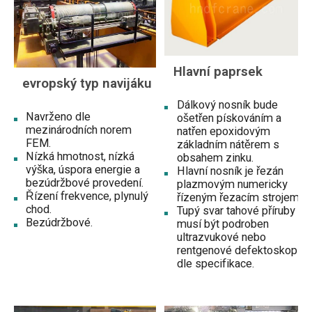
Hlavní paprsek
evropský typ navijáku
Dálkový nosník bude
Navrženo dle
ošetřen pískováním a
mezinárodních norem
natřen epoxidovým
FEM.
základním nátěrem s
Nízká hmotnost, nízká
obsahem zinku.
výška, úspora energie a
Hlavní nosník je řezán
bezúdržbové provedení.
plazmovým numericky
Řízení frekvence, plynulý
řízeným řezacím strojem.
chod.
Tupý svar tahové příruby
Bezúdržbové.
musí být podroben
ultrazvukové nebo
rentgenové defektoskopii
dle specifikace.