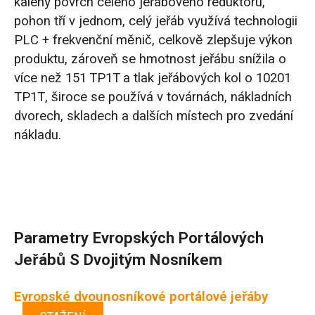
kalený povrch celého jeřábového reduktoru,
pohon tří v jednom, celý jeřáb využívá technologii
PLC + frekvenční měnič, celkově zlepšuje výkon
produktu, zároveň se hmotnost jeřábu snížila o
více než 151 TP1T a tlak jeřábových kol o 10201
TP1T, široce se používá v továrnách, nákladních
dvorech, skladech a dalších místech pro zvedání
nákladu.
Parametry Evropských Portálových
Jeřábů S Dvojitým Nosníkem
Evropské dvounosníkové portálové jeřáby