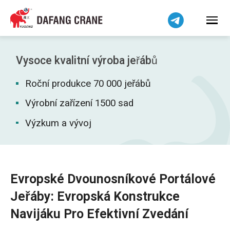
हिन्दी
Bahasa Indonesia
Bahasa Melayu
Tiếng Việt
Vysoce kvalitní výroba jeřábů
简体中文
Roční produkce 70 000 jeřábů
বাংলা
فارسی
Výrobní zařízení 1500 sad
Pilipino
Výzkum a vývoj
اردو
Українська
Беларуская мова
Evropské Dvounosníkové Portálové
Kiswahili
Jeřáby: Evropská Konstrukce
Dansk
Navijáku Pro Efektivní Zvedání
Norsk