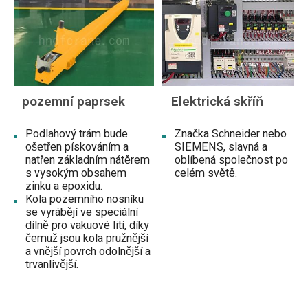
pozemní paprsek
Elektrická skříň
Podlahový trám bude
Značka Schneider nebo
ošetřen pískováním a
SIEMENS, slavná a
natřen základním nátěrem
oblíbená společnost po
s vysokým obsahem
celém světě.
zinku a epoxidu.
Kola pozemního nosníku
se vyrábějí ve speciální
dílně pro vakuové lití, díky
čemuž jsou kola pružnější
a vnější povrch odolnější a
trvanlivější.