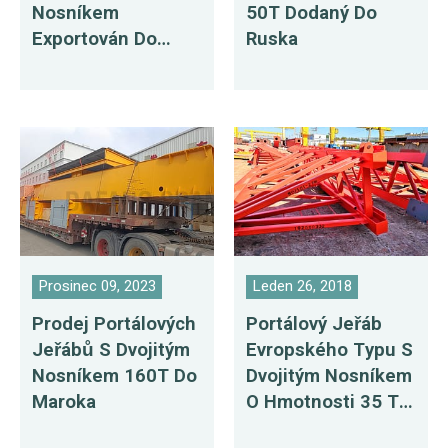
Nosníkem
50T Dodaný Do
Exportován Do
Ruska
Chile
Prosinec 09, 2023
Leden 26, 2018
Prodej Portálových
Portálový Jeřáb
Jeřábů S Dvojitým
Evropského Typu S
Nosníkem 160T Do
Dvojitým Nosníkem
Maroka
O Hmotnosti 35 T
Exportován Do