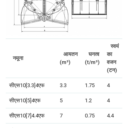
स्वयं
आयतन
घनत्व
का
नमूना
(m³)
(t/m³)
वजन
(टन)
सीएस10[3.3]4एफ
3.3
1.75
4
सीएस10[5]4एफ
5
1.2
4
सीएस10[7]4.4एफ
7
0.75
4.4