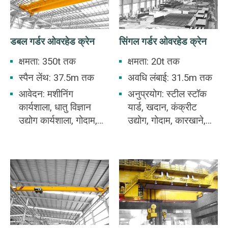
डबल गर्डर ओवरहेड क्रेन
सिंगल गर्डर ओवरहेड क्रेन
क्षमता: 350t तक
क्षमता: 20t तक
स्पैन लेंथ: 37.5m तक
अवधि लंबाई: 31.5m तक
आवेदन: मशीनिंग
अनुप्रयोग: स्टील स्टॉक
कार्यशाला, धातु विज्ञान
यार्ड, खदान, कंक्रीट
उद्योग कार्यशाला, गोदाम,
उद्योग, गोदाम, कारखाने,
स्टॉकयार्ड, पावर स्टेशन,
बंदरगाह और जहाज निर्माण
प्रकाश और कपड़ा उद्योग
आदि में उपयोग किया जाता
कार्यशाला, खाद्य उद्योग
है। ओवरहेड क्रेन विभिन्न
कार्यशाला के लिए
उठाने वाले अनुप्रयोगों की
उपयुक्त।
सेवा करने वाले कई
औद्योगिक कार्यस्थलों की
एक सामान्य विशेषता है।