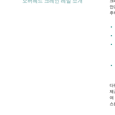
오버헤드 크레인 레일 소개
크
안
주
다
제
여
스