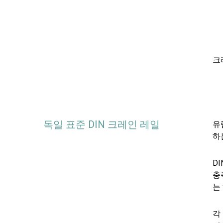
크
독일 표준 DIN 크레인 레일
유
하
D
충
는
각