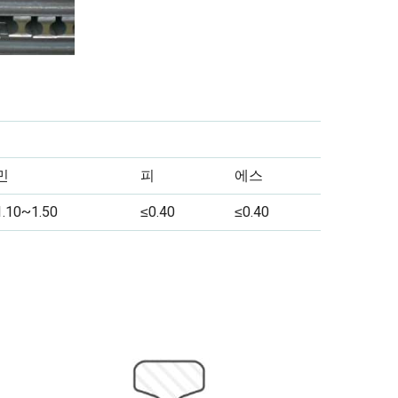
민
피
에스
1.10~1.50
≤0.40
≤0.40