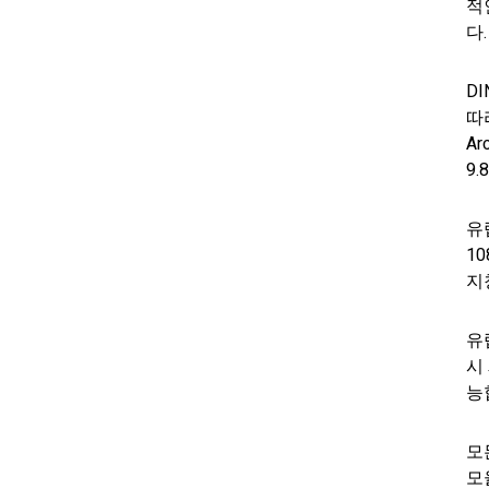
적
다
D
따
Ar
9.
유
1
지
유럽
시
능
모
모