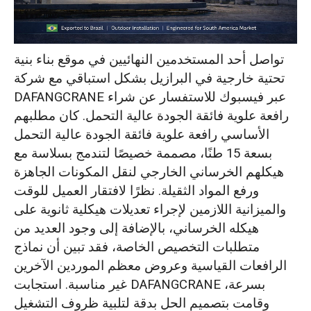
مراقبة جودة صارمة ودورات تسليم مُحسّنة
تواصل أحد المستخدمين النهائيين في موقع بناء بنية
خدمات الدعم الفني والإرشادات الخاصة بالتركيب
تحتية خارجية في البرازيل بشكل استباقي مع شركة
DAFANGCRANE عبر فيسبوك للاستفسار عن شراء
نجاح المشروع: تسليم رافعة علوية فائقة
رافعة علوية فائقة الجودة عالية التحمل. كان مطلبهم
الجودة سعة 15 طنًا متوافقة تمامًا مع المعايير
الأساسي رافعة علوية فائقة الجودة عالية التحمل
لعميل برازيلي
بسعة 15 طنًا، مصممة خصيصًا لتندمج بسلاسة مع
هيكلهم الخرساني الخارجي لنقل المكونات الجاهزة
ورفع المواد الثقيلة. نظرًا لافتقار العميل للوقت
والميزانية اللازمين لإجراء تعديلات هيكلية ثانوية على
هيكله الخرساني، بالإضافة إلى وجود العديد من
متطلبات التخصيص الخاصة، فقد تبين أن نماذج
الرافعات القياسية وعروض معظم الموردين الآخرين
غير مناسبة. استجابت DAFANGCRANE بسرعة،
وقامت بتصميم الحل بدقة لتلبية ظروف التشغيل