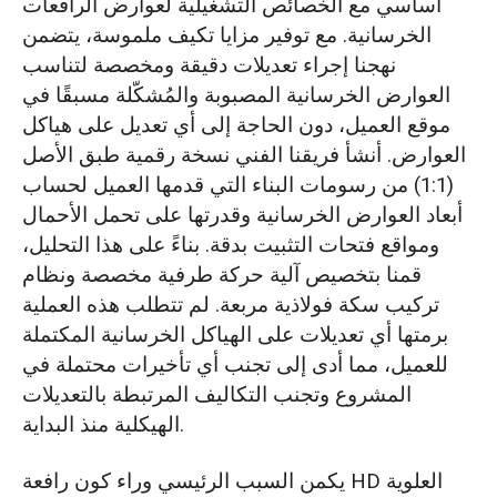
أساسي مع الخصائص التشغيلية لعوارض الرافعات
الخرسانية. مع توفير مزايا تكيف ملموسة، يتضمن
نهجنا إجراء تعديلات دقيقة ومخصصة لتناسب
العوارض الخرسانية المصبوبة والمُشكّلة مسبقًا في
موقع العميل، دون الحاجة إلى أي تعديل على هياكل
العوارض. أنشأ فريقنا الفني نسخة رقمية طبق الأصل
(1:1) من رسومات البناء التي قدمها العميل لحساب
أبعاد العوارض الخرسانية وقدرتها على تحمل الأحمال
ومواقع فتحات التثبيت بدقة. بناءً على هذا التحليل،
قمنا بتخصيص آلية حركة طرفية مخصصة ونظام
تركيب سكة فولاذية مربعة. لم تتطلب هذه العملية
برمتها أي تعديلات على الهياكل الخرسانية المكتملة
للعميل، مما أدى إلى تجنب أي تأخيرات محتملة في
المشروع وتجنب التكاليف المرتبطة بالتعديلات
الهيكلية منذ البداية.
يكمن السبب الرئيسي وراء كون رافعة HD العلوية