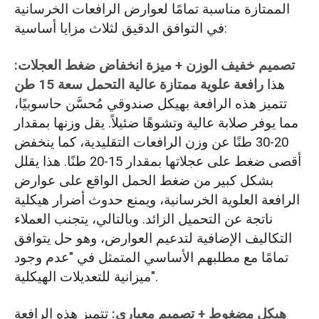
الممتازة مناسبة تمامًا لعوارض الرافعات الخرسانية
في التوافق الدقيق لثلاث مزايا أساسية:
تصميم خفيف الوزن + ميزة انخفاض ضغط العجلات:
هذا
رافعة علوية ممتازة عالية التحمل سعة 15 طن
تتميز هذه الرافعة بهيكل صندوقي مُحسَّن حاسوبيًا،
مما يوفر صلابة عالية وتشوهًا ضئيلاً. يقل وزنها بمقدار
20-30 طنًا عن وزن الرافعات التقليدية، كما ينخفض
أقصى ضغط على عجلاتها بمقدار 15-20 طنًا. هذا يقلل
بشكل كبير من ضغط الحمل الواقع على عوارض
الرافعة العلوية الخرسانية، ويمنع حدوث أضرار هيكلية
ناتجة عن التحميل الزائد. وبالتالي، يتجنب العملاء
التكاليف الإضافية لتدعيم العوارض، وهو حل يتوافق
تمامًا مع مطلبهم الأساسي المتمثل في "عدم وجود
ميزانية للتعديلات الهيكلية".
هيكل مضغوط + تصميم معياري:
تتميز هذه الرافعة