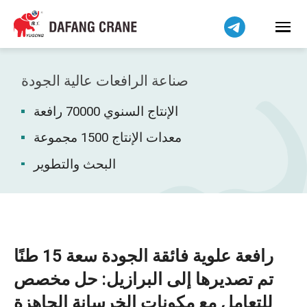
Bahasa Indonesia
Bahasa Melayu
Tiếng Việt
简体中文
صناعة الرافعات عالية الجودة
বাংলা
الإنتاج السنوي 70000 رافعة
فارسی
Pilipino
معدات الإنتاج 1500 مجموعة
اردو
البحث والتطوير
Українська
Čeština
Беларуская мова
Kiswahili
رافعة علوية فائقة الجودة سعة 15 طنًا
Dansk
تم تصديرها إلى البرازيل: حل مخصص
Norsk
للتعامل مع مكونات الخرسانة الجاهزة