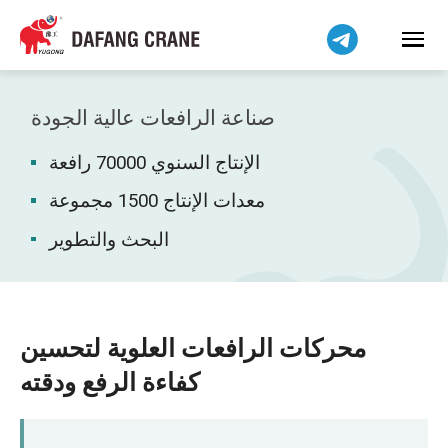
Bahasa Indonesia
Bahasa Melayu
Tiếng Việt
简体中文
صناعة الرافعات عالية الجودة
বাংলা
الإنتاج السنوي 70000 رافعة
فارسی
Pilipino
معدات الإنتاج 1500 مجموعة
اردو
البحث والتطوير
Українська
Čeština
Беларуская мова
محركات الرافعات العلوية لتحسين
Kiswahili
كفاءة الرفع ودقته
Dansk
Norsk