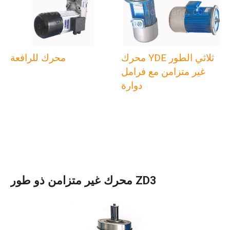
محرك YDE ثلاثي الطور
محرك للرافعة
غير متزامن مع فرامل
دوارة
محرك غير متزامن ذو طور ZD3