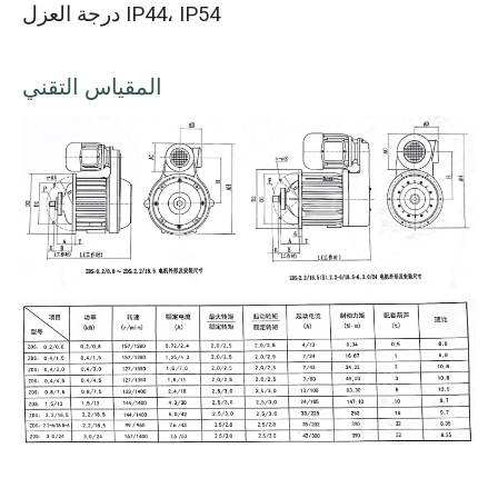
درجة العزل IP44، IP54
المقياس التقني