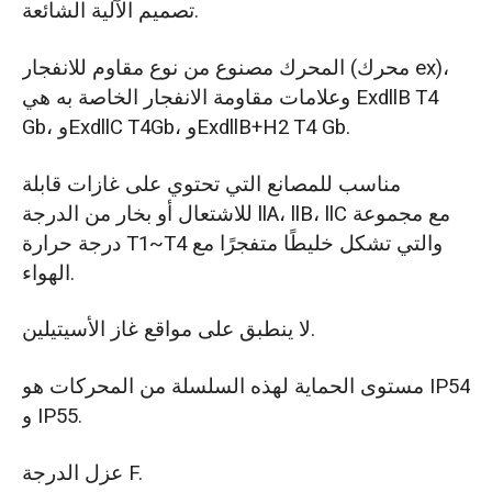
تصميم الآلية الشائعة.
المحرك مصنوع من نوع مقاوم للانفجار (محرك ex)،
وعلامات مقاومة الانفجار الخاصة به هي ExdllB T4
Gb، وExdllC T4Gb، وExdllB+H2 T4 Gb.
مناسب للمصانع التي تحتوي على غازات قابلة
للاشتعال أو بخار من الدرجة llA، llB، llC مع مجموعة
درجة حرارة T1~T4 والتي تشكل خليطًا متفجرًا مع
الهواء.
لا ينطبق على مواقع غاز الأسيتيلين.
مستوى الحماية لهذه السلسلة من المحركات هو IP54
و IP55.
عزل الدرجة F.