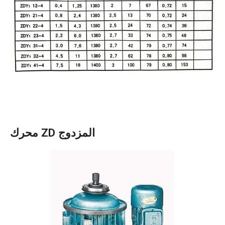
محرك ZD المزدوج