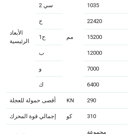
1035
سي 2
22420
ح
الأبعاد
15200
مم
ح1
الرئيسية
12000
ب
7000
و
6400
ك
290
KN
أقصى حمولة للعجلة
310
كو
إجمالي قوة المحرك
مجموعة