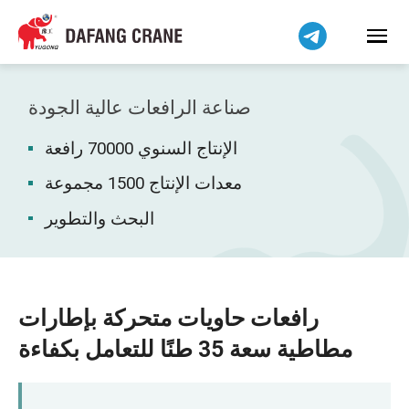
Bahasa Indonesia
Bahasa Melayu
Tiếng Việt
简体中文
صناعة الرافعات عالية الجودة
বাংলা
الإنتاج السنوي 70000 رافعة
فارسی
Pilipino
معدات الإنتاج 1500 مجموعة
اردو
البحث والتطوير
Українська
Čeština
Беларуская мова
رافعات حاويات متحركة بإطارات
Kiswahili
مطاطية سعة 35 طنًا للتعامل بكفاءة
Dansk
Norsk