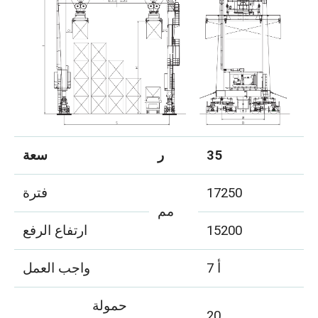
35
ر
سعة
17250
فترة
مم
15200
ارتفاع الرفع
أ 7
واجب العمل
حمولة
20