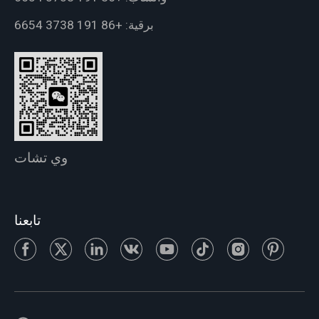
برقية:
+86 191 3738 6654
وي تشات
تابعنا