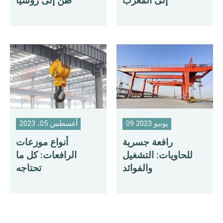
إلى المغرب
طن إلى روسيا
09 يونيو 2023
أغسطس 05، 2023
رافعة جسرية
أنواع موزعات
للحاويات: التشغيل
الرافعات: كل ما
والفوائد
تحتاجه