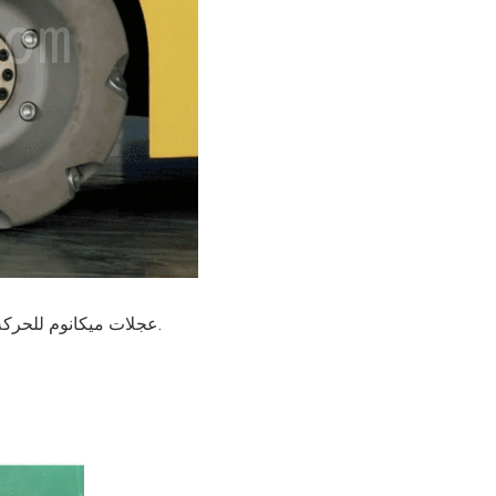
عجلات ميكانوم للحركة متعددة الاتجاهات: للأمام، والجانب، والقطري، والدوران، والتركيبات.