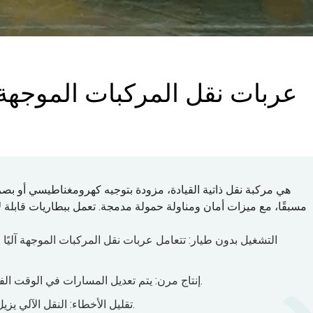
عربات نقل المركبات الموجهة آل
مسبقًا، مع ميزات أمان ومناولة حمولة مدمجة. تعمل ببطاريات قابلة ل
التشغيل بدون طيار: تتعامل عربات نقل المركبات الموجهة آليًا م
إنتاج مرن: يتم تعديل المسارات في الوقت الفعلي لتتناسب مع سير العمل والمتطلبات المتغيرة.
تقليل الأخطاء: النقل الآلي يزيل التدخل البشري، مما يقلل من الأخطاء التشغيلية.