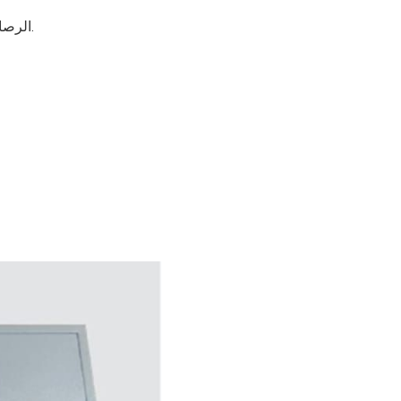
الرصاص الحمضي: تكلفة منخفضة، وقت شحن أطول، عمر افتراضي أقصر.