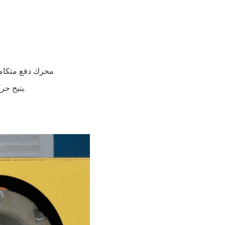
محرك دفع متكامل، ومخفض دفع، ومحرك توجيه، ومخفض توجيه في تصميم مضغوط.
يتيح حركة دقيقة ومتزامنة - مثالية للأحمال الثقيلة وتحديد المواقع بدقة عالية.