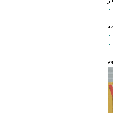
ار
يه
وم