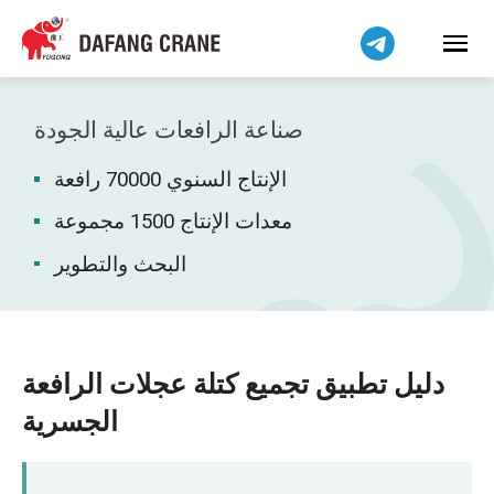
Bahasa Indonesia
Bahasa Melayu
Tiếng Việt
简体中文
صناعة الرافعات عالية الجودة
বাংলা
الإنتاج السنوي 70000 رافعة
فارسی
Pilipino
معدات الإنتاج 1500 مجموعة
اردو
البحث والتطوير
Українська
Čeština
Беларуская мова
دليل تطبيق تجميع كتلة عجلات الرافعة
Kiswahili
الجسرية
Dansk
Norsk