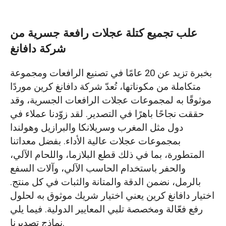
علب تجميع كتلة عجلات رافعة جسرية من
شركة دافانغ
بخبرة تزيد عن 20 عامًا في تصنيع الرافعات ومجموعة
متكاملة من مكوناتها، تُعدّ شركة دافانغ كرين موردًا
موثوقًا به لمجموعات عجلات الرافعات الجسرية، وقد
حققت نجاحًا باهرًا في التصدير. لقد زوّدنا عملاء في
دول مثل المغرب وسريلانكا والبرازيل وهولندا
بمجموعات عجلات عالية الأداء. بفضل معداتنا
المتطورة، بما في ذلك قطع البلازما، واللحام الآلي،
والحفر باستخدام الحاسب الآلي، وآلات السفع
بالرمل، نضمن الدقة والمتانة والثبات في كل منتج.
اختيار دافانغ كرين يعني اختيار شريك موثوق به لحلول
رفع فعّالة ومخصصة تلبي المعايير الدولية. فيما يلي
نماذج تصديرنا.