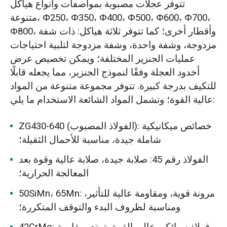
تتوفر عجلات مصبوبة بمواصفات وأنواع هياكل
متنوعة، Φ250، Φ350، Φ400، Φ500، Φ600، Φ700،
Φ800، وأقطار أخرى؛ كما تتوفر ثلاثة هياكل: ذات شفة
مزدوجة، وشفة واحدة، وشفة مزدوجة لتلبية احتياجات
عمليات الجنزير المختلفة؛ ويمكن تخصيص عرض
أخدود العجلة وفقًا لنموذج الجنزير، مما يجعله قابلًا
للتكيف بدرجة كبيرة. تتوفر مجموعة متنوعة من المواد
عالية القوة؛ وتشمل المواد الشائعة الاستخدام ما يلي:
ZG430-640 (الفولاذ المصبوب): خصائص ميكانيكية
شاملة جيدة، مناسبة للأحمال الثقيلة؛
الفولاذ رقم 45: صلابة جيدة، صلابة عالية وقوة بعد
المعالجة الحرارية؛
50SiMn، 65Mn: مرونة قوية، ومقاومة عالية للتأثير،
ومناسبة لظروف البدء والتوقف المتكررة؛