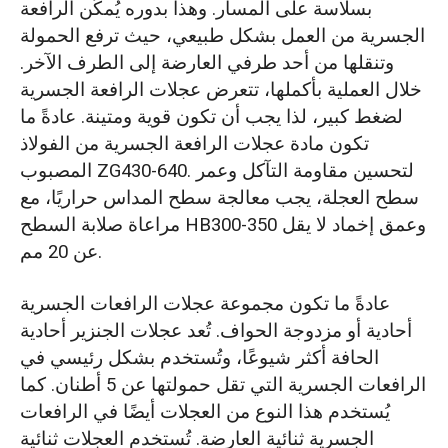
بسلاسة على المسار. وهذا بدوره يُمكّن الرافعة
الجسرية من العمل بشكل طبيعي، حيث ترفع الحمولة
وتنقلها من أحد طرفي العارضة إلى الطرف الآخر.
خلال العملية بأكملها، تتعرض عجلات الرافعة الجسرية
لضغط كبير، لذا يجب أن تكون قوية ومتينة. عادةً ما
تكون مادة عجلات الرافعة الجسرية من الفولاذ
المصبوب ZG430-640. لتحسين مقاومة التآكل وعمر
سطح العجلة، يجب معالجة سطح المداس حراريًا، مع
مراعاة صلابة السطح HB300-350 وعمق إخماد لا يقل
عن 20 مم.
عادةً ما تكون مجموعة عجلات الرافعات الجسرية
أحادية أو مزدوجة الحواف. تُعد عجلات الجنزير أحادية
الحافة أكثر شيوعًا، وتُستخدم بشكل رئيسي في
الرافعات الجسرية التي تقل حمولتها عن 5 أطنان. كما
يُستخدم هذا النوع من العجلات أيضًا في الرافعات
الجسرية ثنائية العارضة. تُستخدم العجلات ثنائية