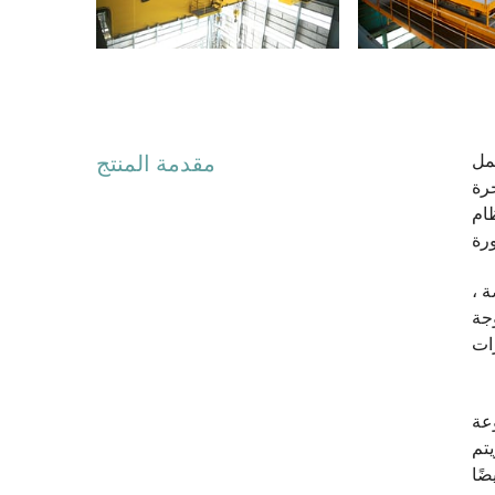
لية
مقدمة المنتج
رة
ظام
 ،
جة
عة
تم
ًا