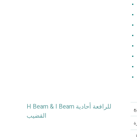
H Beam & I Beam للرافعة أحادية
ع
القضيب
ة
ل