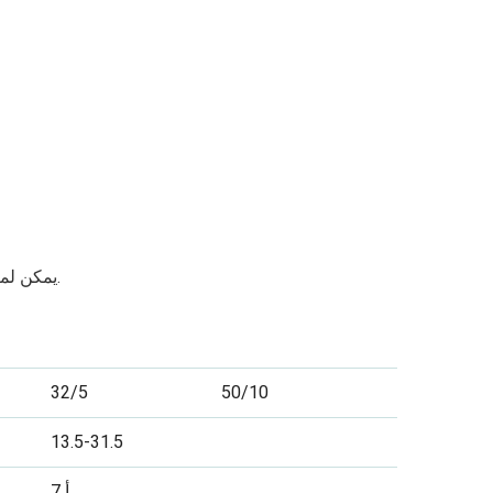
يمكن لمكابح الطوارئ المزدوجة أن توقف جميع الحركات عند حدوث أي خطر.
32/5
50/10
13.5-31.5
أ 7