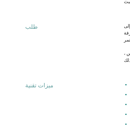
لى
طلب
رفة
س ،
ميزات تقنية