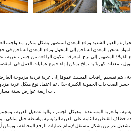
ة والغبار الشديد ورفع المعدن المنصهر بشكل متكرر مع واجب العمل A7. عم
لمواد لشحن المعدن الساخن إلى المحول ورفع المعدن الساخن في حج
فع الفولاذ المصهور إلى برج المغرفة. تتكون الرافعة من جسر ، عربة ، ن
 ، يتم تقسيم رافعات المسبك عمومًا إلى عربة فردية مزدوجة العارضة
سر الصب ذات الحمولة الكبيرة جدًا ، تم اعتماد نوع هيكل عربة مزدو
ذات أربعة عوارض بستة مسارات.
ية ، والعربة المساعدة ، وهيكل الجسر ، وآلية تشغيل العربة ، ومجمو
ة خطاف القنطرية الثابتة على العربة الرئيسية بواسطة حبل سلكي ، وي
تشغيل عربتين بشكل مستقل لإتمام عمليات الرفع المختلفة ، ويمكن أيض