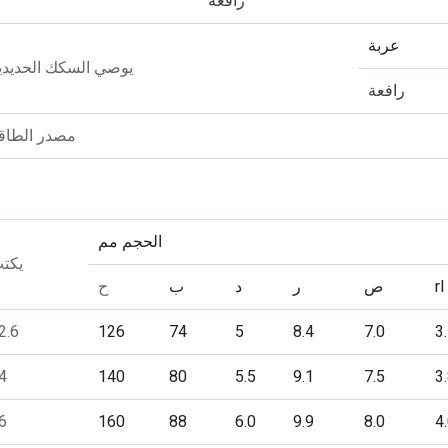
رافعة
عربة
يوصي السكك الحديدي
رافعة
مصدر الطاق
الحجم مم
يكت
rl
ص
ر
د
ب
ح
2.6
126
74
5
8.4
7.0
3
4
140
80
5.5
9.1
7.5
3
6
160
88
6.0
9.9
8.0
4