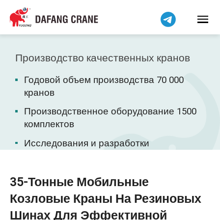
Bahasa Indonesia
Bahasa Melayu
Tiếng Việt
简体中文
Производство качественных кранов
বাংলা
Годовой объем производства 70 000
فارسی
кранов
Pilipino
Производственное оборудование 1500
اردو
комплектов
Українська
Исследования и разработки
Čeština
Беларуская мова
Kiswahili
35-Тонные Мобильные
Dansk
Козловые Краны На Резиновых
Norsk
Шинах Для Эффективной