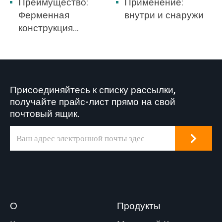
Преимущество:
Применение:
Ферменная
внутри и снаружи
конструкция
выдерживает
сильное ветровое
давление, что
делает её лучшим
Присоединяйтесь к списку рассылки,
выбором для
получайте прайс-лист прямо на свой
открытого двора.
почтовый ящик.
О
Продукты