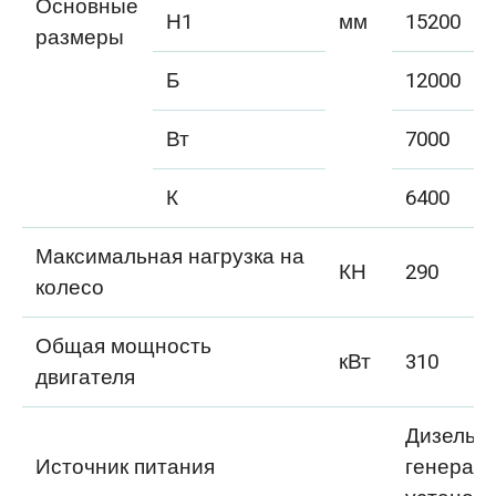
Основные
Н1
мм
15200
размеры
Б
12000
Вт
7000
К
6400
Максимальная нагрузка на
КН
290
колесо
Общая мощность
кВт
310
двигателя
Дизель-
Источник питания
генерат