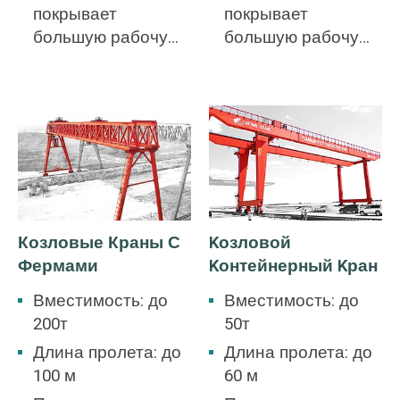
покрывает
покрывает
большую рабочую
большую рабочую
зону, нет
зону, нет
необходимости
необходимости
строить склад.
строить склад.
Козловые Краны С
Kозловой
Фермами
Kонтейнерный Kран
Вместимость: до
Вместимость: до
200т
50т
Длина пролета: до
Длина пролета: до
100 м
60 м