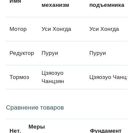
Имя
механизм
подъемника
Мотор
Уси Хонгда
Уси Хонгда
Редуктор
Пуруи
Пуруи
Цзяозуо
Тормоз
Цзяозуо Чанцзя
Чанцзян
Сравнение товаров
Меры
Нет.
Фундамент