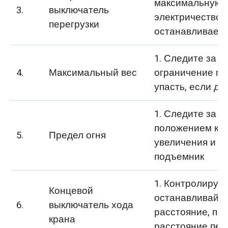
максимальную 
3.
выключатель
электричество 
перегрузки
останавливаетс
1. Следите за 
4.
Максимальный вес
ограничение по
упасть, если до
1. Следите за 
положением крю
5.
Предел огня
увеличения и 
подъемник
1. Контролируй
Концевой
останавливайт
6.
выключатель хода
расстояние, п
крана
расстояние пе