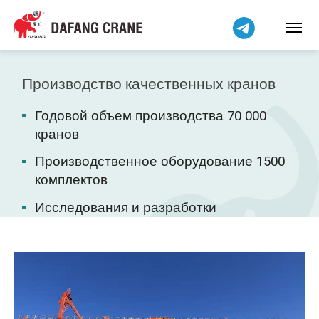
Bahasa Indonesia
Bahasa Melayu
Tiếng Việt
简体中文
Производство качественных кранов
বাংলা
Годовой объем производства 70 000
فارسی
кранов
Pilipino
Производственное оборудование 1500
اردو
комплектов
Українська
Исследования и разработки
Čeština
Беларуская мова
Kiswahili
Dansk
Norsk