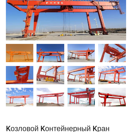
O‘zbekcha
Kозловой Kонтейнерный Kран