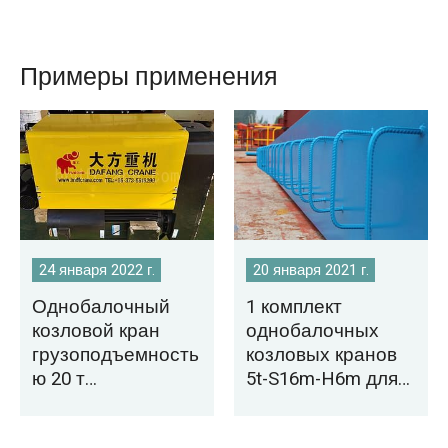
Примеры применения
24 января 2022 г.
20 января 2021 г.
Однобалочный
1 комплект
козловой кран
однобалочных
грузоподъемность
козловых кранов
ю 20 т
5t-S16m-H6m для
экспортируется в
продажи в
Тунис
Монголию