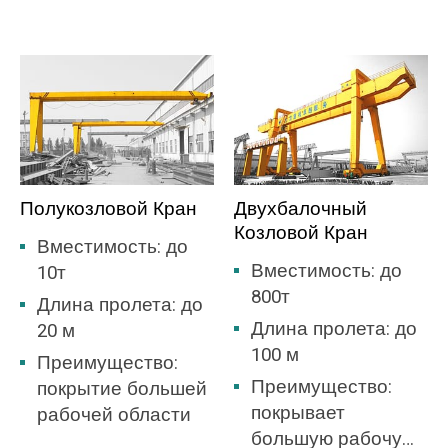
выдерживает
зону, нет
сильное ветровое
необходимости
давление, что
строить склад.
делает её лучшим
выбором для
открытого двора.
Полукозловой Кран
Двухбалочный
Козловой Кран
Вместимость: до
Вместимость: до
10т
800т
Длина пролета: до
Длина пролета: до
20 м
100 м
Преимущество:
Преимущество:
покрытие большей
покрывает
рабочей области
большую рабочую