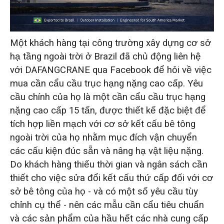
Kiểm soát chất lượng nghiêm ngặt và chu kỳ
giao hàng được tối ưu hóa.
Một khách hàng tại công trường xây dựng cơ sở
hạ tầng ngoài trời ở Brazil đã chủ động liên hệ
Dịch vụ hỗ trợ kỹ thuật và hướng dẫn cài đặt
với DAFANGCRANE qua Facebook để hỏi về việc
mua cần cẩu cầu trục hạng nặng cao cấp. Yêu
Thành công dự án: Bàn giao thành công
cầu chính của họ là một cần cẩu cầu trục hạng
cần cẩu trên cao 15 tấn HD cao cấp, đáp
nặng cao cấp 15 tấn, được thiết kế đặc biệt để
ứng đầy đủ các tiêu chuẩn cho khách hàng
tích hợp liền mạch với cơ sở kết cấu bê tông
Brazil.
ngoài trời của họ nhằm mục đích vận chuyển
các cấu kiện đúc sẵn và nâng hạ vật liệu nặng.
Do khách hàng thiếu thời gian và ngân sách cần
thiết cho việc sửa đổi kết cấu thứ cấp đối với cơ
sở bê tông của họ - và có một số yêu cầu tùy
chỉnh cụ thể - nên các mẫu cần cẩu tiêu chuẩn
và các sản phẩm của hầu hết các nhà cung cấp