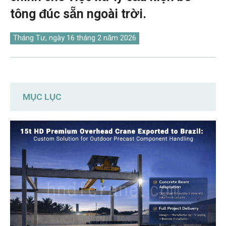
O‘zbekcha
tông đúc sẵn ngoài trời.
Tháng Tư, ngày 16 tháng 2 năm 2026
MỤC LỤC
3 Khó khăn chính trong việc tìm nguồn
cung ứng từ Brazil
Giải pháp cần cẩu trên cao HD cao cấp tùy
chỉnh cho khách hàng Brazil do
DAFANFCRANE cung cấp.
Cần cẩu trên cao HD Premium: Được thiết kế
chính xác cho dầm cầu bê tông.