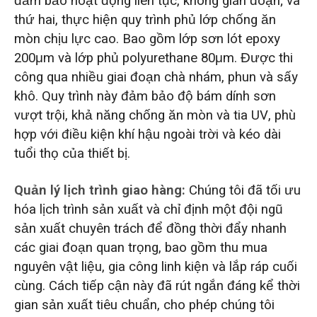
đảm bảo hoạt động liên tục, không gián đoạn; và
thứ hai, thực hiện quy trình phủ lớp chống ăn
mòn chịu lực cao. Bao gồm lớp sơn lót epoxy
200μm và lớp phủ polyurethane 80μm. Được thi
công qua nhiều giai đoạn chà nhám, phun và sấy
khô. Quy trình này đảm bảo độ bám dính sơn
vượt trội, khả năng chống ăn mòn và tia UV, phù
hợp với điều kiện khí hậu ngoài trời và kéo dài
tuổi thọ của thiết bị.
Quản lý lịch trình giao hàng:
Chúng tôi đã tối ưu
hóa lịch trình sản xuất và chỉ định một đội ngũ
sản xuất chuyên trách để đồng thời đẩy nhanh
các giai đoạn quan trọng, bao gồm thu mua
nguyên vật liệu, gia công linh kiện và lắp ráp cuối
cùng. Cách tiếp cận này đã rút ngắn đáng kể thời
gian sản xuất tiêu chuẩn, cho phép chúng tôi