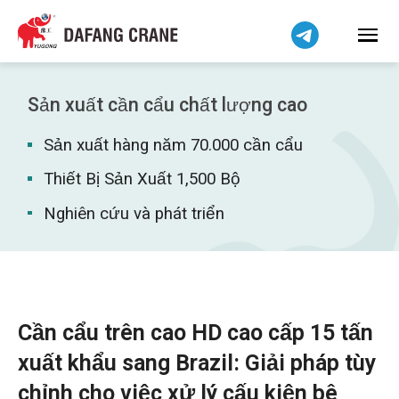
हिन्दी
Bahasa Indonesia
Bahasa Melayu
简体中文
Sản xuất cần cẩu chất lượng cao
বাংলা
Sản xuất hàng năm 70.000 cần cẩu
فارسی
Pilipino
Thiết Bị Sản Xuất 1,500 Bộ
اردو
Nghiên cứu và phát triển
Українська
Čeština
Беларуская мова
Kiswahili
Cần cẩu trên cao HD cao cấp 15 tấn
Dansk
xuất khẩu sang Brazil: Giải pháp tùy
Norsk
chỉnh cho việc xử lý cấu kiện bê