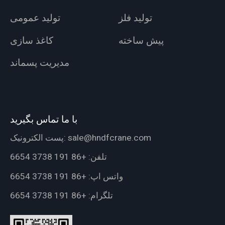
تولید فلز
تولید عمومی
پیش ساخته
کاغذ سازی
مدیریت پسماند
با ما تماس بگیرید
sale@hndfcrane.com
پست الکترونیک:
تلفن:
+86 191 3738 6654
واتس اپ:
+86 191 3738 6654
تلگرام:
+86 191 3738 6654