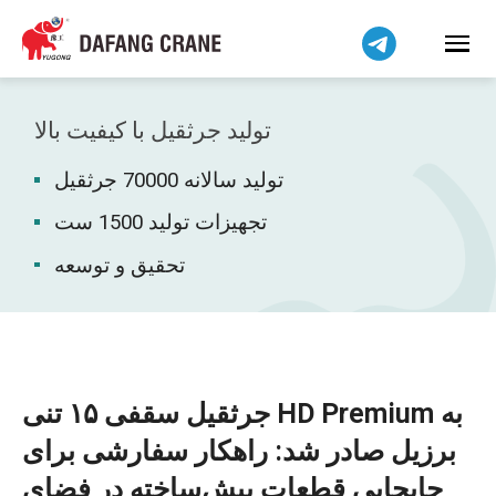
हिन्दी
Bahasa Indonesia
Bahasa Melayu
Tiếng Việt
تولید جرثقیل با کیفیت بالا
简体中文
تولید سالانه 70000 جرثقیل
বাংলা
Pilipino
تجهیزات تولید 1500 ست
اردو
تحقیق و توسعه
Українська
Čeština
Беларуская мова
Kiswahili
جرثقیل سقفی ۱۵ تنی HD Premium به
Dansk
برزیل صادر شد: راهکار سفارشی برای
Norsk
جابجایی قطعات پیش‌ساخته در فضای