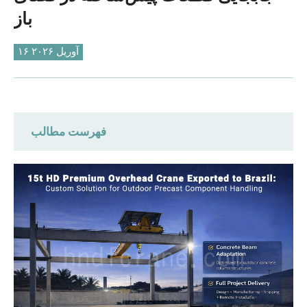
O‘zbekcha
باز
۱۶ آوریل ۲۰۲۶
فهرست مطالب
۳ مشکل کلیدی در تدارکات برای تامین‌کنندگان
برزیل
راهکار سفارشی جرثقیل سقفی HD Premium
برای مشتری برزیلی توسط DAFANFCRANE
جرثقیل سقفی HD Premium: دقیقاً متناسب با
تیرهای جرثقیل بتنی