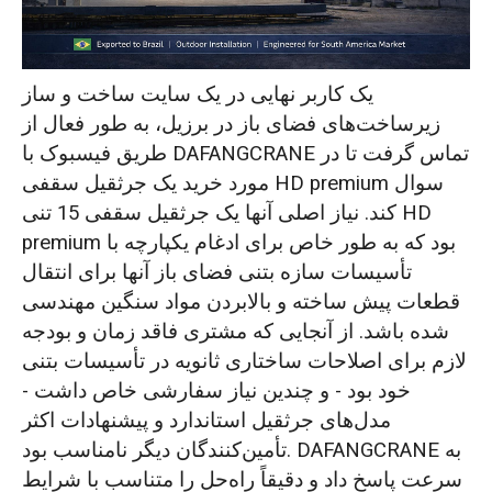
کنترل کیفیت دقیق و چرخه‌های تحویل بهینه
خدمات پشتیبانی فنی و راهنمای نصب
یک کاربر نهایی در یک سایت ساخت و ساز
زیرساخت‌های فضای باز در برزیل، به طور فعال از
موفقیت پروژه: تحویل یک جرثقیل سقفی ۱۵
طریق فیسبوک با DAFANGCRANE تماس گرفت تا در
تنی HD Premium کاملاً مطابق با استانداردها
مورد خرید یک جرثقیل سقفی HD premium سوال
برای یک مشتری برزیلی
کند. نیاز اصلی آنها یک جرثقیل سقفی 15 تنی HD
premium بود که به طور خاص برای ادغام یکپارچه با
تأسیسات سازه بتنی فضای باز آنها برای انتقال
قطعات پیش ساخته و بالابردن مواد سنگین مهندسی
شده باشد. از آنجایی که مشتری فاقد زمان و بودجه
لازم برای اصلاحات ساختاری ثانویه در تأسیسات بتنی
خود بود - و چندین نیاز سفارشی خاص داشت -
مدل‌های جرثقیل استاندارد و پیشنهادات اکثر
تأمین‌کنندگان دیگر نامناسب بود. DAFANGCRANE به
سرعت پاسخ داد و دقیقاً راه‌حل را متناسب با شرایط