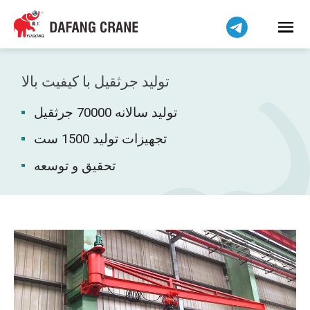
हिन्दी
Bahasa Indonesia
Bahasa Melayu
Tiếng Việt
تولید جرثقیل با کیفیت بالا
简体中文
تولید سالانه 70000 جرثقیل
বাংলা
Pilipino
تجهیزات تولید 1500 ست
اردو
تحقیق و توسعه
Українська
Čeština
Беларуская мова
Kiswahili
Dansk
Norsk