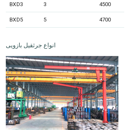
BXD3
3
4500
BXD5
5
4700
انواع جرثقیل بازویی