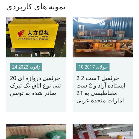
نمونه های کاربردی
10 جولای 2017
24 ژانویه 2022
2 ست 2T جرثقیل
جرثقیل دروازه ای 20
ایستاده آزاد و 2 ست
تنی نوع اتاق تک تیرک
2T مغناطیسی به
صادر شده به تونس
امارات متحده عربی