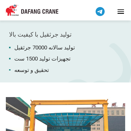
हिन्दी
Bahasa Indonesia
Bahasa Melayu
Tiếng Việt
تولید جرثقیل با کیفیت بالا
简体中文
تولید سالانه 70000 جرثقیل
বাংলা
Pilipino
تجهیزات تولید 1500 ست
اردو
تحقیق و توسعه
Українська
Čeština
Беларуская мова
Kiswahili
Dansk
Norsk