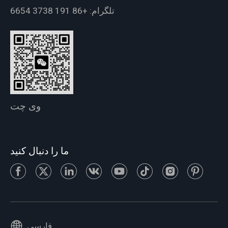
تلگرام:
+86 191 3738 6654
وی چت
ما را دنبال کنید
فارسی