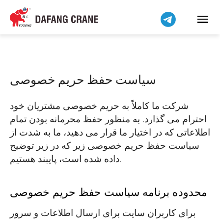
हिन्दी
Bahasa Indonesia
Bahasa Melayu
Tiếng Việt
简体中文
سیاست حفظ حریم خصوصی
বাংলা
Pilipino
شرکت ما کاملاً به حریم خصوصی مشتریان خود
اردو
احترام می گذارد. به منظور حفظ محرمانه بودن تمام
Українська
اطلاعاتی که در اختیار ما قرار می دهید، ما به شدت از
Čeština
سیاست حفظ حریم خصوصی زیر که در زیر توضیح
داده شده است، پایبند هستیم.
Беларуская мова
Kiswahili
محدوده برنامه سیاست حفظ حریم خصوصی
Dansk
Norsk
برای کاربران سایت برای ارسال اطلاعات و سرور