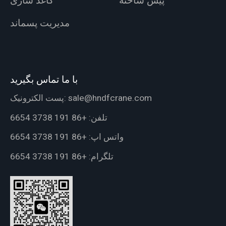
پیش ساخته
کاغذ سازی
مدیریت پسماند
با ما تماس بگیرید
sale@hndfcrane.com
پست الکترونیک:
تلفن:
+86 191 3738 6654
واتس اپ:
+86 191 3738 6654
تلگرام:
+86 191 3738 6654