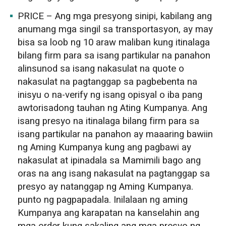
PRICE – Ang mga presyong sinipi, kabilang ang
anumang mga singil sa transportasyon, ay may
bisa sa loob ng 10 araw maliban kung itinalaga
bilang firm para sa isang partikular na panahon
alinsunod sa isang nakasulat na quote o
nakasulat na pagtanggap sa pagbebenta na
inisyu o na-verify ng isang opisyal o iba pang
awtorisadong tauhan ng Ating Kumpanya. Ang
isang presyo na itinalaga bilang firm para sa
isang partikular na panahon ay maaaring bawiin
ng Aming Kumpanya kung ang pagbawi ay
nakasulat at ipinadala sa Mamimili bago ang
oras na ang isang nakasulat na pagtanggap sa
presyo ay natanggap ng Aming Kumpanya.
punto ng pagpapadala. Inilalaan ng aming
Kumpanya ang karapatan na kanselahin ang
mga order kung sakaling ang mga presyo ng