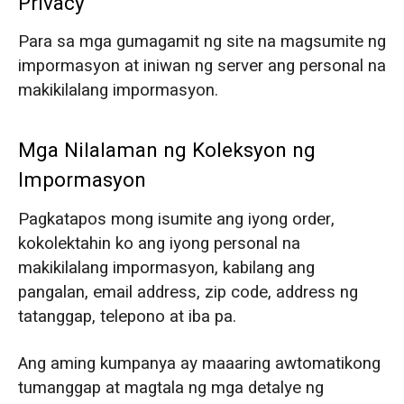
Privacy
O‘zbekcha
Para sa mga gumagamit ng site na magsumite ng
impormasyon at iniwan ng server ang personal na
makikilalang impormasyon.
Mga Nilalaman ng Koleksyon ng
Impormasyon
Pagkatapos mong isumite ang iyong order,
kokolektahin ko ang iyong personal na
makikilalang impormasyon, kabilang ang
pangalan, email address, zip code, address ng
tatanggap, telepono at iba pa.
Ang aming kumpanya ay maaaring awtomatikong
tumanggap at magtala ng mga detalye ng