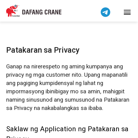
हिन्दी
Bahasa Indonesia
Bahasa Melayu
Tiếng Việt
简体中文
Patakaran sa Privacy
বাংলা
فارسی
Ganap na nirerespeto ng aming kumpanya ang
اردو
privacy ng mga customer nito. Upang mapanatili
Українська
ang pagiging kumpidensyal ng lahat ng
Čeština
impormasyong ibinibigay mo sa amin, mahigpit
naming sinusunod ang sumusunod na Patakaran
Беларуская мова
sa Privacy na nakabalangkas sa ibaba.
Kiswahili
Dansk
Saklaw ng Application ng Patakaran sa
Norsk