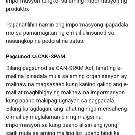
impormasyon tungkol sa aming impormasyon ng
produkto.
Papanatilihin namin ang impormasyong ipapadala
mo sa pamamagitan ng e-mail alinsunod sa
naaangkop na pederal na batas.
Pagsunod sa CAN-SPAM
Bilang pagsunod sa CAN-SPAM Act, lahat ng e-
mail na ipinadala mula sa aming organisasyon ay
malinaw na magsasaad kung kanino galing ang e-
mail at magbibigay ng malinaw na impormasyon
kung paano makipag-ugnayan sa nagpadala.
Bilang karagdagan, ang lahat ng mga mensaheng
e-mail ay maglalaman din ng maigsi na
impormasyon sa kung paano alisin ang iyong
sarili mula sa aming mailing list upang hindi ka