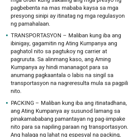
pagbebenta na mas mababa kaysa sa mga
presyong sinipi ay itinatag ng mga regulasyon
ng pamahalaan.
TRANSPORTASYON – Maliban kung iba ang
ibinigay, gagamitin ng Ating Kumpanya ang
paghatol nito sa pagtukoy ng carrier at
pagruruta. Sa alinmang kaso, ang Aming
Kumpanya ay hindi mananagot para sa
anumang pagkaantala o labis na singil sa
transportasyon na nagreresulta mula sa pagpili
nito.
PACKING – Maliban kung iba ang itinatadhana,
ang Ating Kumpanya ay susunod lamang sa
pinakamababang pamantayan ng pag-iimpake
nito para sa napiling paraan ng transportasyon.
Ang halaga ng lahat ng espesyal na packing,