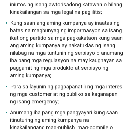
iniutos ng isang awtorisadong katawan o bilang
kinakailangan sa mga legal na paglilitis;
Kung saan ang aming kumpanya ay inaatas ng
batas na magbunyag ng impormasyon sa isang
ikatlong partido sa mga pagkakataon kung saan
ang aming kumpanya ay nakatuklas ng isang
nilabag na mga tuntunin ng serbisyo o anumang
iba pang mga regulasyon na may kaugnayan sa
paggamit ng mga produkto at serbisyo ng
aming kumpanya;
Para sa layunin ng pagpapanatili ng mga interes
ng mga customer at ng publiko sa kaganapan
ng isang emergency;
Anumang iba pang mga pangyayari kung saan
itinuturing ng aming kumpanya na
kinakailangang mag-publish, mag-compile o