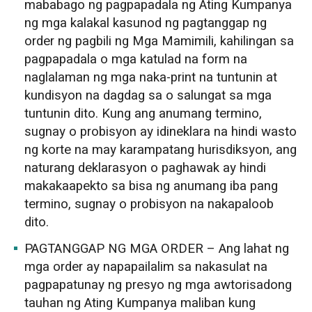
mababago ng pagpapadala ng Ating Kumpanya
ng mga kalakal kasunod ng pagtanggap ng
order ng pagbili ng Mga Mamimili, kahilingan sa
pagpapadala o mga katulad na form na
naglalaman ng mga naka-print na tuntunin at
kundisyon na dagdag sa o salungat sa mga
tuntunin dito. Kung ang anumang termino,
sugnay o probisyon ay idineklara na hindi wasto
ng korte na may karampatang hurisdiksyon, ang
naturang deklarasyon o paghawak ay hindi
makakaapekto sa bisa ng anumang iba pang
termino, sugnay o probisyon na nakapaloob
dito.
PAGTANGGAP NG MGA ORDER – Ang lahat ng
mga order ay napapailalim sa nakasulat na
pagpapatunay ng presyo ng mga awtorisadong
tauhan ng Ating Kumpanya maliban kung