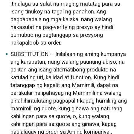
itinalaga sa sulat na maging matatag para sa
isang tinukoy na tagal ng panahon. Ang
pagpapadala ng mga kalakal nang walang
nakasulat na pag-verify ng presyo ay hindi
bumubuo ng pagtanggap sa presyong
nakapaloob sa order.
SUBSTITUTION – Inilalaan ng aming kumpanya
ang karapatan, nang walang paunang abiso, na
palitan ang isang alternatibong produkto na
katulad ng uri, kalidad at function. Kung hindi
tatanggap ng kapalit ang Mamimili, dapat na
partikular na ipahayag ng Mamimili na walang
pinahihintulutang pagpapalit kapag humiling ang
mamimili ng quote, kung ginawa ang naturang
kahilingan para sa quote, o, kung walang
kahilingan para sa quote ang ginawa, kapag
naglalagay ng order sa Aming kompanya .