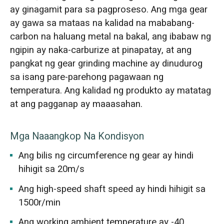
ay ginagamit para sa pagproseso. Ang mga gear
ay gawa sa mataas na kalidad na mababang-
carbon na haluang metal na bakal, ang ibabaw ng
ngipin ay naka-carburize at pinapatay, at ang
pangkat ng gear grinding machine ay dinudurog
sa isang pare-parehong pagawaan ng
temperatura. Ang kalidad ng produkto ay matatag
at ang pagganap ay maaasahan.
Mga Naaangkop Na Kondisyon
Ang bilis ng circumference ng gear ay hindi
hihigit sa 20m/s
Ang high-speed shaft speed ay hindi hihigit sa
1500r/min
Ang working ambient temperature ay -40