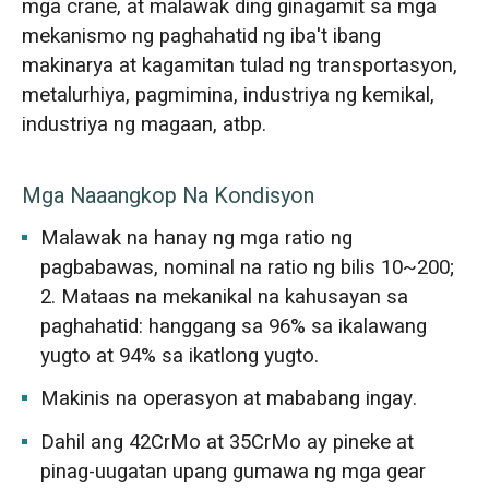
mga crane, at malawak ding ginagamit sa mga
mekanismo ng paghahatid ng iba't ibang
makinarya at kagamitan tulad ng transportasyon,
metalurhiya, pagmimina, industriya ng kemikal,
industriya ng magaan, atbp.
Mga Naaangkop Na Kondisyon
Malawak na hanay ng mga ratio ng
pagbabawas, nominal na ratio ng bilis 10~200;
2. Mataas na mekanikal na kahusayan sa
paghahatid: hanggang sa 96% sa ikalawang
yugto at 94% sa ikatlong yugto.
Makinis na operasyon at mababang ingay.
Dahil ang 42CrMo at 35CrMo ay pineke at
pinag-uugatan upang gumawa ng mga gear