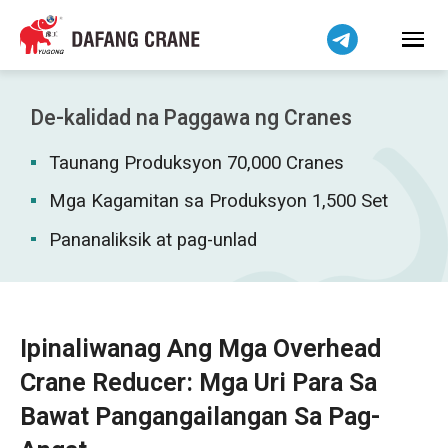
हिन्दी
Bahasa Indonesia
Bahasa Melayu
Tiếng Việt
De-kalidad na Paggawa ng Cranes
简体中文
Taunang Produksyon 70,000 Cranes
বাংলা
فارسی
Mga Kagamitan sa Produksyon 1,500 Set
اردو
Pananaliksik at pag-unlad
Українська
Čeština
Беларуская мова
Ipinaliwanag Ang Mga Overhead
Kiswahili
Crane Reducer: Mga Uri Para Sa
Dansk
Bawat Pangangailangan Sa Pag-
Norsk