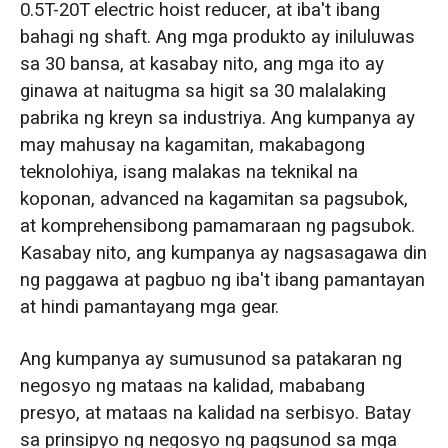
0.5T-20T electric hoist reducer, at iba't ibang
bahagi ng shaft. Ang mga produkto ay iniluluwas
sa 30 bansa, at kasabay nito, ang mga ito ay
ginawa at naitugma sa higit sa 30 malalaking
pabrika ng kreyn sa industriya. Ang kumpanya ay
may mahusay na kagamitan, makabagong
teknolohiya, isang malakas na teknikal na
koponan, advanced na kagamitan sa pagsubok,
at komprehensibong pamamaraan ng pagsubok.
Kasabay nito, ang kumpanya ay nagsasagawa din
ng paggawa at pagbuo ng iba't ibang pamantayan
at hindi pamantayang mga gear.
Ang kumpanya ay sumusunod sa patakaran ng
negosyo ng mataas na kalidad, mababang
presyo, at mataas na kalidad na serbisyo. Batay
sa prinsipyo ng negosyo ng pagsunod sa mga