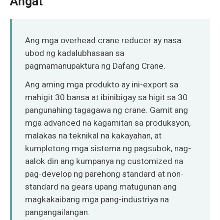
Angat
O‘zbekcha
Ang mga overhead crane reducer ay nasa
ubod ng kadalubhasaan sa
pagmamanupaktura ng Dafang Crane.
Ang aming mga produkto ay ini-export sa
mahigit 30 bansa at ibinibigay sa higit sa 30
pangunahing tagagawa ng crane. Gamit ang
mga advanced na kagamitan sa produksyon,
malakas na teknikal na kakayahan, at
kumpletong mga sistema ng pagsubok, nag-
aalok din ang kumpanya ng customized na
pag-develop ng parehong standard at non-
standard na gears upang matugunan ang
magkakaibang mga pang-industriya na
pangangailangan.