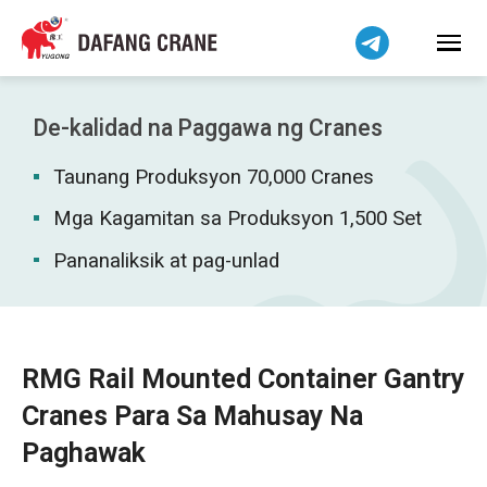
हिन्दी
Bahasa Indonesia
Bahasa Melayu
Tiếng Việt
De-kalidad na Paggawa ng Cranes
简体中文
Taunang Produksyon 70,000 Cranes
বাংলা
فارسی
Mga Kagamitan sa Produksyon 1,500 Set
اردو
Pananaliksik at pag-unlad
Українська
Čeština
Беларуская мова
RMG Rail Mounted Container Gantry
Kiswahili
Cranes Para Sa Mahusay Na
Dansk
Paghawak
Norsk