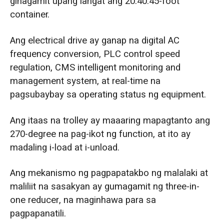
ginagamit upang iangat ang 20.40.45-foot
container.
Ang electrical drive ay ganap na digital AC
frequency conversion, PLC control speed
regulation, CMS intelligent monitoring and
management system, at real-time na
pagsubaybay sa operating status ng equipment.
Ang itaas na trolley ay maaaring mapagtanto ang
270-degree na pag-ikot ng function, at ito ay
madaling i-load at i-unload.
Ang mekanismo ng pagpapatakbo ng malalaki at
maliliit na sasakyan ay gumagamit ng three-in-
one reducer, na maginhawa para sa
pagpapanatili.