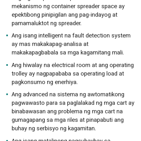
mekanismo ng container spreader space ay
epektibong pinipigilan ang pag-indayog at
pamamaluktot ng spreader.
Ang isang intelligent na fault detection system
ay mas makakapag-analisa at
makakapagbabala sa mga kagamitang mali.
Ang hiwalay na electrical room at ang operating
trolley ay nagpapababa sa operating load at
pagkonsumo ng enerhiya.
Ang advanced na sistema ng awtomatikong
pagwawasto para sa paglalakad ng mga cart ay
binabawasan ang problema ng mga cart na
gumagapang sa mga riles at pinapabuti ang
buhay ng serbisyo ng kagamitan.
Ang isang matalinong pagsubaybay sa