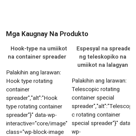
Mga Kaugnay Na Produkto
Hook-type na umiikot
Espesyal na spreader
na container spreader
ng teleskopiko na
umiikot na lalagyan
Palakihin ang larawan:
Palakihin ang larawan:
Hook type rotating
Telescopic rotating
container
container special
spreader","alt":"Hook
spreader","alt":"Telescopi
type rotating container
c rotating container
spreader"}" data-wp-
special spreader"}" data-
interactive="core/image"
wp-
class="wp-block-image