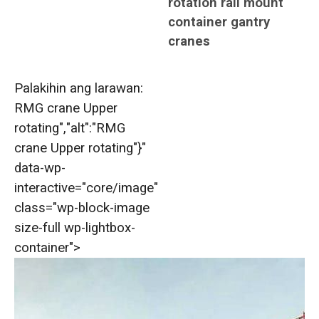
rotation rail mount
container gantry
cranes
Palakihin ang larawan:
RMG crane Upper
rotating","alt":"RMG
crane Upper rotating"}"
data-wp-
interactive="core/image"
class="wp-block-image
size-full wp-lightbox-
container">