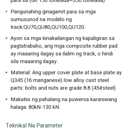
para sa (Gn 150 tonelada~350 tonelada)
Pangunahing ginagamit para sa mga
sumusunod na modelo ng
track:QU70,QU80,QU100,QU120.
Ayon sa mga kinakailangan ng kapaligiran sa
pagtatrabaho, ang mga composite rubber pad
ay maaaring ilagay sa ilalim ng track, o hindi
sila maaaring ilagay.
Material: Ang upper cover plate at base plate ay
Q345 (16 manganese) low alloy cast steel
parts: bolts and nuts are grade 8.8 (45#steel)
Makatiis ng pahalang na puwersa karaniwang
halaga: 80kN-130 kN.
Teknikal Na Parameter