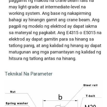
paggamit ng makitid na crane beam rails na
may light-grade at intermediate-level na
working system. Ang base ng nakapirming
bahagi ay hinangin gamit ang crane beam. Ang
pagpili ng modelo ng elektrod ay dapat iakma
sa materyal ng pagkabit. Ang E4315 o E5015 na
elektrod ay dapat gamitin para sa hinang sa
tatlong panig, at ang kalidad ng hinang ay dapat
matugunan ang mga pamantayan ng kalidad ng
hitsura ng tatlong antas na hinang.
Teknikal Na Parameter