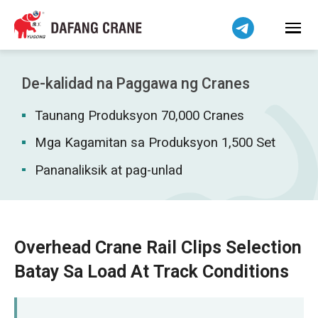
हिन्दी
Bahasa Indonesia
Bahasa Melayu
Tiếng Việt
De-kalidad na Paggawa ng Cranes
简体中文
Taunang Produksyon 70,000 Cranes
বাংলা
فارسی
Mga Kagamitan sa Produksyon 1,500 Set
اردو
Pananaliksik at pag-unlad
Українська
Čeština
Беларуская мова
Overhead Crane Rail Clips Selection
Kiswahili
Batay Sa Load At Track Conditions
Dansk
Norsk