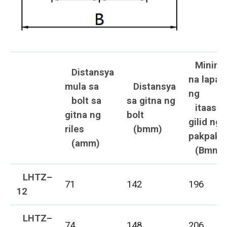
Minim
Distansya
na lapad
mula sa
Distansya
ng
bolt sa
sa gitna ng
itaas n
gitna ng
bolt
gilid ng
riles
(bmm)
pakpak
(amm)
(Bmm)
LHTZ–
71
142
196
12
LHTZ–
74
148
206