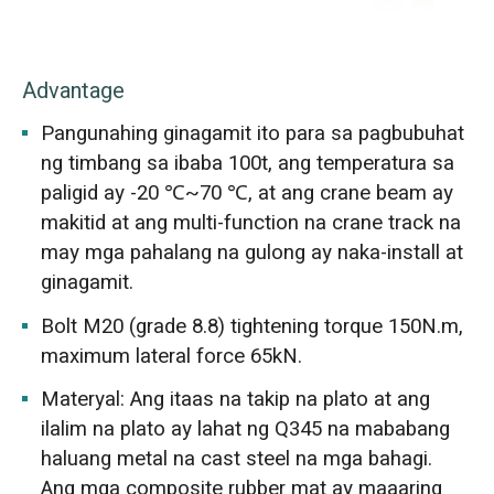
Advantage
Pangunahing ginagamit ito para sa pagbubuhat
ng timbang sa ibaba 100t, ang temperatura sa
paligid ay -20 ℃~70 ℃, at ang crane beam ay
makitid at ang multi-function na crane track na
may mga pahalang na gulong ay naka-install at
ginagamit.
Bolt M20 (grade 8.8) tightening torque 150N.m,
maximum lateral force 65kN.
Materyal: Ang itaas na takip na plato at ang
ilalim na plato ay lahat ng Q345 na mababang
haluang metal na cast steel na mga bahagi.
Ang mga composite rubber mat ay maaaring