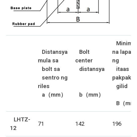
Minim
Distansya
Bolt
na lapad
mula sa
center
ng
bolt sa
distansya
itaas na
sentro ng
pakpak
riles
gilid
a（mm）
b（mm）
B（mm
LHTZ-
71
142
196
12