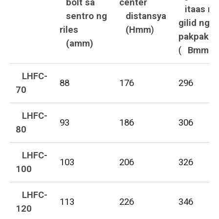
bolt sa
center
itaas na
sentro ng
distansya
gilid ng
riles
(Hmm
)
pakpak
(amm)
(
Bmm）
LHFC-
88
176
296
70
LHFC-
93
186
306
80
LHFC-
103
206
326
100
LHFC-
113
226
346
120