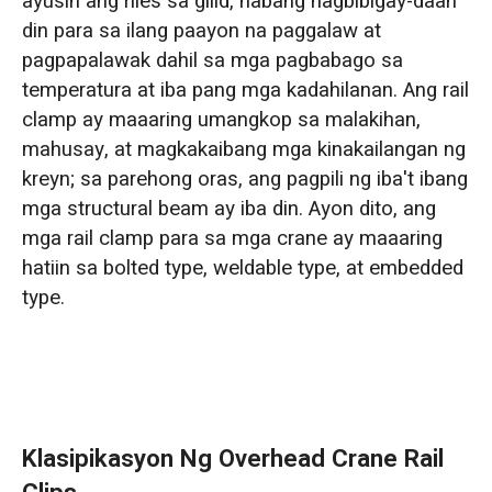
ayusin ang riles sa gilid, habang nagbibigay-daan
din para sa ilang paayon na paggalaw at
pagpapalawak dahil sa mga pagbabago sa
temperatura at iba pang mga kadahilanan. Ang rail
clamp ay maaaring umangkop sa malakihan,
mahusay, at magkakaibang mga kinakailangan ng
kreyn; sa parehong oras, ang pagpili ng iba't ibang
mga structural beam ay iba din. Ayon dito, ang
mga rail clamp para sa mga crane ay maaaring
hatiin sa bolted type, weldable type, at embedded
type.
Klasipikasyon Ng Overhead Crane Rail