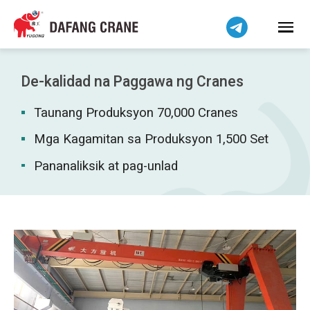
हिन्दी
Bahasa Indonesia
Bahasa Melayu
Tiếng Việt
De-kalidad na Paggawa ng Cranes
简体中文
Taunang Produksyon 70,000 Cranes
বাংলা
فارسی
Mga Kagamitan sa Produksyon 1,500 Set
اردو
Pananaliksik at pag-unlad
Українська
Čeština
Беларуская мова
Kiswahili
Dansk
Norsk