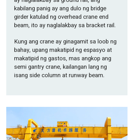
ay naglalakbay sa ground rail, ang
kabilang panig ay ang dulo ng bridge
girder katulad ng overhead crane end
beam, ito ay naglalakbay sa bracket rail.
Kung ang crane ay ginagamit sa loob ng
bahay, upang makatipid ng espasyo at
makatipid ng gastos, mas angkop ang
semi gantry crane, kailangan lang ng
isang side column at runway beam.