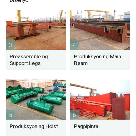
Disenyo
3
4
Preassemble ng
Produksyon ng Main
Support Legs
Beam
5
6
Produksyon ng Hoist
Pagpipinta