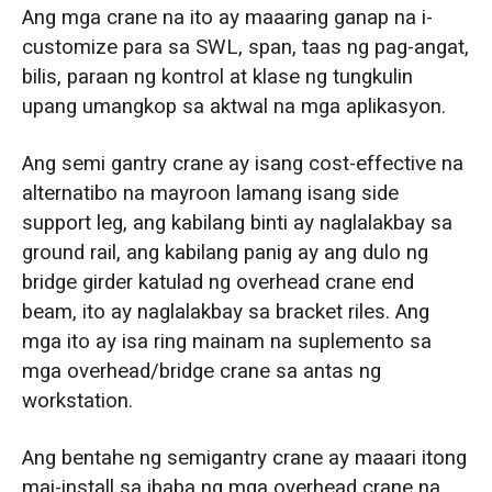
Ang mga crane na ito ay maaaring ganap na i-
customize para sa SWL, span, taas ng pag-angat,
bilis, paraan ng kontrol at klase ng tungkulin
upang umangkop sa aktwal na mga aplikasyon.
Ang semi gantry crane ay isang cost-effective na
alternatibo na mayroon lamang isang side
support leg, ang kabilang binti ay naglalakbay sa
ground rail, ang kabilang panig ay ang dulo ng
bridge girder katulad ng overhead crane end
beam, ito ay naglalakbay sa bracket riles. Ang
mga ito ay isa ring mainam na suplemento sa
mga overhead/bridge crane sa antas ng
workstation.
Ang bentahe ng semigantry crane ay maaari itong
mai-install sa ibaba ng mga overhead crane na