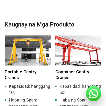
Kaugnay na Mga Produkto
Portable Gantry
Container Gantry
Cranes
Cranes
Kapasidad: hanggang
Kapasidad: hanggang
10t
50t
Haba ng Span:
Haba ng Span: