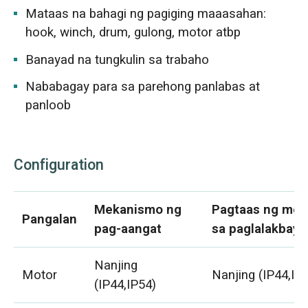
Mataas na bahagi ng pagiging maaasahan:
hook, winch, drum, gulong, motor atbp
Banayad na tungkulin sa trabaho
Nababagay para sa parehong panlabas at
panloob
Configuration
Mekanismo ng
Pagtaas ng me
Pangalan
pag-aangat
sa paglalakbay
Nanjing
Motor
Nanjing (IP44,IP
(IP44,IP54)