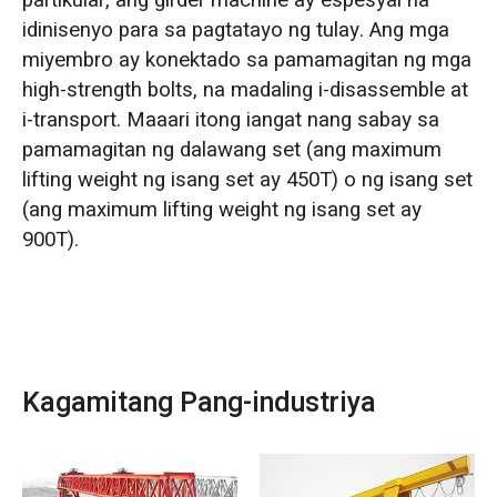
partikular, ang girder machine ay espesyal na
idinisenyo para sa pagtatayo ng tulay. Ang mga
miyembro ay konektado sa pamamagitan ng mga
high-strength bolts, na madaling i-disassemble at
i-transport. Maaari itong iangat nang sabay sa
pamamagitan ng dalawang set (ang maximum
lifting weight ng isang set ay 450T) o ng isang set
(ang maximum lifting weight ng isang set ay
900T).
Kagamitang Pang-industriya