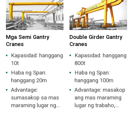
Mga Semi Gantry
Double Girder Gantry
Cranes
Cranes
Kapasidad: hanggang
Kapasidad: hanggang
10t
800t
Haba ng Span:
Haba ng Span:
hanggang 20m
hanggang 100m
Advantage:
Advantage: masakop
sumasakop sa mas
ang mas maraming
maraming lugar ng
lugar ng trabaho,
trabaho
hindi na kailangang
magtayo ng bodega.