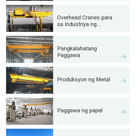
Overhead Cranes para
sa Industriya ng
Petroleum at Gas:
Pahusayin ang
Kahusayan sa
Pangkalahatang
Pagpapatakbo
Paggawa
Produksyon ng Metal
Paggawa ng papel