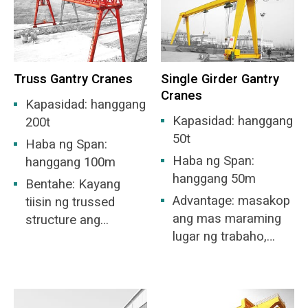
Truss Gantry Cranes
Single Girder Gantry
Cranes
Kapasidad: hanggang
Kapasidad: hanggang
200t
50t
Haba ng Span:
Haba ng Span:
hanggang 100m
hanggang 50m
Bentahe: Kayang
Advantage: masakop
tiisin ng trussed
ang mas maraming
structure ang
lugar ng trabaho,
malakas na hangin,
hindi na kailangang
pinakamahusay na
magtayo ng bodega.
pagpipilian para sa
bukas na bakuran.