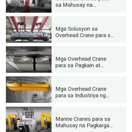
Panghimpapawid
sa Mahusay na
Paggawa ng Semento,
Salamin, Brick at
Precast Concrete
Mga Solusyon sa
Overhead Crane para sa
Mga Riles: Paglalagay
ng Track, Pagpapanatili
ng Rolling Stock, at
Mga Overhead Crane
Paghawak ng Container
para sa Pagkain at
Inumin: Mga
Maaasahang Solusyon
para sa Mahusay na
Mga Overhead Crane
Paghawak
para sa Industriya ng
Automotive: Mga
Mahusay na Solusyon
sa Automation
Marine Cranes para sa
Mahusay na Pagkarga
ng Cargo sa mga Barko