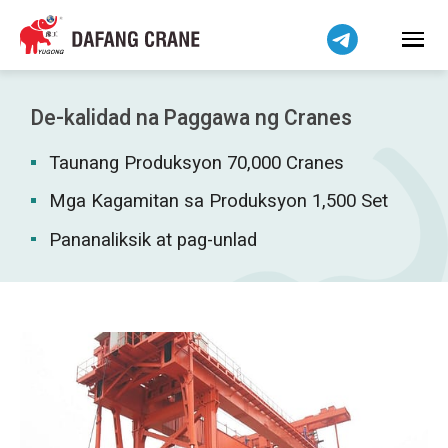
हिन्दी
Bahasa Indonesia
Bahasa Melayu
Tiếng Việt
De-kalidad na Paggawa ng Cranes
简体中文
Taunang Produksyon 70,000 Cranes
বাংলা
فارسی
Mga Kagamitan sa Produksyon 1,500 Set
اردو
Pananaliksik at pag-unlad
Українська
Čeština
Беларуская мова
Kiswahili
Dansk
Norsk