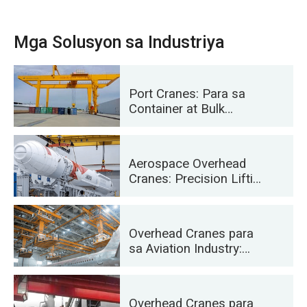
Mga Solusyon sa Industriya
Port Cranes: Para sa
Container at Bulk
Material Handling
Aerospace Overhead
Cranes: Precision Lifting
para sa Rocket Launch
at Transport
Overhead Cranes para
sa Aviation Industry:
Pagpapanatili at
Pagpupulong ng
Sasakyang
Overhead Cranes para