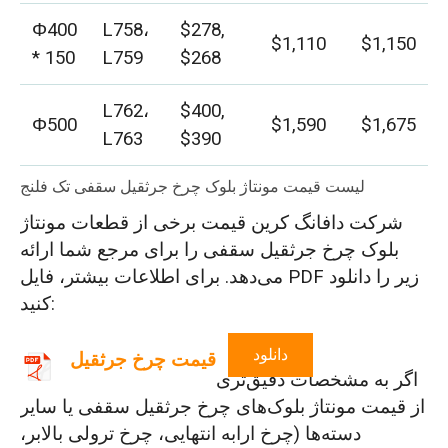
Φ400
L758،
$278,
$1,110
$1,150
* 150
L759
$268
L762،
$400,
Φ500
$1,590
$1,675
L763
$390
لیست قیمت مونتاژ بلوک چرخ جرثقیل سقفی تک فلنج
شرکت دافانگ کرین قیمت برخی از قطعات مونتاژ
بلوک چرخ جرثقیل سقفی را برای مرجع شما ارائه
می‌دهد. برای اطلاعات بیشتر، فایل PDF زیر را دانلود
کنید:
دانلود
قیمت چرخ جرثقیل
اگر به مشخصات دقیق‌تری
از قیمت مونتاژ بلوک‌های چرخ جرثقیل سقفی یا سایر
دسته‌ها (چرخ ارابه انتهایی، چرخ ترولی بالابر،