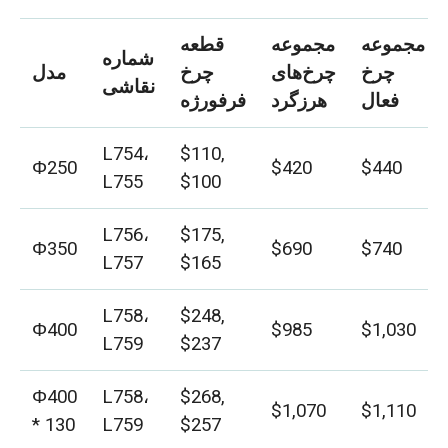
مجموعه
مجموعه
قطعه
شماره
چرخ
چرخ‌های
چرخ
مدل
نقاشی
فعال
هرزگرد
فرفورژه
L754،
$110,
Φ250
$420
$440
L755
$100
L756،
$175,
Φ350
$690
$740
L757
$165
L758،
$248,
Φ400
$985
$1,030
L759
$237
Φ400
L758،
$268,
$1,070
$1,110
* 130
L759
$257