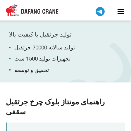
हिन्दी
Bahasa Indonesia
Bahasa Melayu
Tiếng Việt
تولید جرثقیل با کیفیت بالا
简体中文
تولید سالانه 70000 جرثقیل
বাংলা
Pilipino
تجهیزات تولید 1500 ست
اردو
تحقیق و توسعه
Українська
Čeština
Беларуская мова
راهنمای مونتاژ بلوک چرخ جرثقیل
Kiswahili
سقفی
Dansk
Norsk