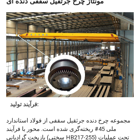
مونتاژ چرخ جرثقیل سقفی دنده ای
فرآیند تولید:
مجموعه چرخ دنده جرثقیل سقفی از فولاد استاندارد
ملی 45# ریخته‌گری شده است. محور با فرآیند
بازپخت گرادیانی (سختی HB217-255) تحت عملیات