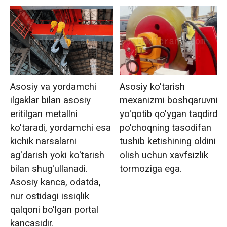
Asosiy va yordamchi
Asosiy ko'tarish
ilgaklar bilan asosiy
mexanizmi boshqaruvni
eritilgan metallni
yo'qotib qo'ygan taqdirda
ko'taradi, yordamchi esa
po'choqning tasodifan
kichik narsalarni
tushib ketishining oldini
ag'darish yoki ko'tarish
olish uchun xavfsizlik
bilan shug'ullanadi.
tormoziga ega.
Asosiy kanca, odatda,
nur ostidagi issiqlik
qalqoni bo'lgan portal
kancasidir.