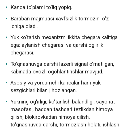
Kanca to'plami to'liq yopiq.
Baraban majmuasi xavfsizlik tormozini o'z
ichiga oladi.
Yuk ko'tarish mexanizmi ikkita chegara kalitiga
ega: aylanish chegarasi va qarshi og'irlik
chegarasi.
To'qnashuvga qarshi lazerli signal o'rnatilgan,
kabinada ovozli ogohlantirishlar mavjud.
Asosiy va yordamchi kancalar ham yuk
sezgichlari bilan jihozlangan.
Yukning og'irligi, ko'tarilish balandligi, sayohat
masofasi, haddan tashqari tezlikdan himoya
qilish, blokirovkadan himoya qilish,
to'qnashuvga qarshi, tormozlash holati, ishlash