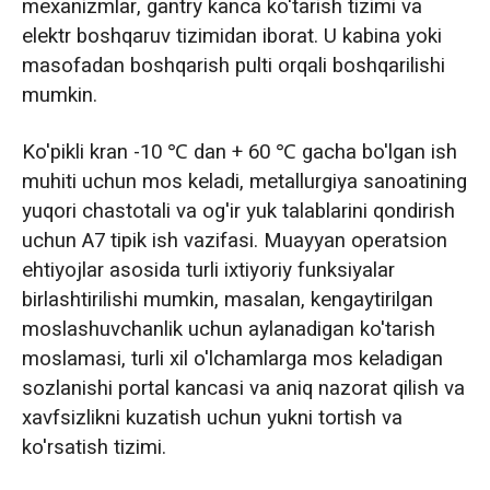
mexanizmlar, gantry kanca ko'tarish tizimi va
elektr boshqaruv tizimidan iborat. U kabina yoki
masofadan boshqarish pulti orqali boshqarilishi
mumkin.
Ko'pikli kran -10 ℃ dan + 60 ℃ gacha bo'lgan ish
muhiti uchun mos keladi, metallurgiya sanoatining
yuqori chastotali va og'ir yuk talablarini qondirish
uchun A7 tipik ish vazifasi. Muayyan operatsion
ehtiyojlar asosida turli ixtiyoriy funksiyalar
birlashtirilishi mumkin, masalan, kengaytirilgan
moslashuvchanlik uchun aylanadigan ko'tarish
moslamasi, turli xil o'lchamlarga mos keladigan
sozlanishi portal kancasi va aniq nazorat qilish va
xavfsizlikni kuzatish uchun yukni tortish va
ko'rsatish tizimi.