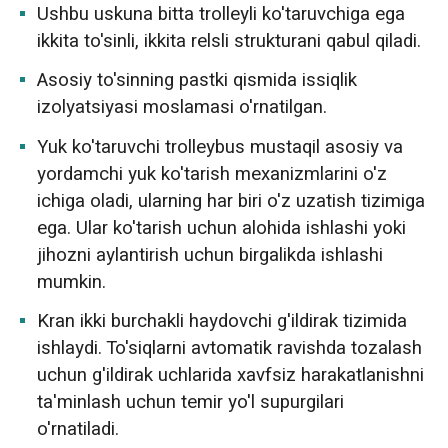
Ushbu uskuna bitta trolleyli ko'taruvchiga ega
ikkita to'sinli, ikkita relsli strukturani qabul qiladi.
Asosiy to'sinning pastki qismida issiqlik
izolyatsiyasi moslamasi o'rnatilgan.
Yuk ko'taruvchi trolleybus mustaqil asosiy va
yordamchi yuk ko'tarish mexanizmlarini o'z
ichiga oladi, ularning har biri o'z uzatish tizimiga
ega. Ular ko'tarish uchun alohida ishlashi yoki
jihozni aylantirish uchun birgalikda ishlashi
mumkin.
Kran ikki burchakli haydovchi g'ildirak tizimida
ishlaydi. To'siqlarni avtomatik ravishda tozalash
uchun g'ildirak uchlarida xavfsiz harakatlanishni
ta'minlash uchun temir yo'l supurgilari
o'rnatiladi.