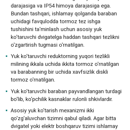
darajasiga va IP54 himoya darajasiga ega.
Bundan tashqari, ishlamay qolganda baraban
uchidagi favqulodda tormoz tez ishga
tushishini ta'minlash uchun asosiy yuk
ko'taruvchi dvigatelga haddan tashqari tezlikni
o'zgartirish tugmasi o'rnatilgan.
Yuk ko'taruvchi reduktorning yuqori tezlikli
milining ikkala uchida ikkita tormoz o'rnatilgan
va barabanning bir uchida xavfsizlik diskli
tormoz o'rnatilgan.
Yuk ko'taruvchi baraban payvandlangan turdagi
bo'lib, ko'pchilik kasnaklar rulonli shkivlardir.
Asosiy yuk ko'tarish mexanizmi ikki
qo'zg'aluvchan tizimni qabul qiladi. Agar bitta
dvigatel yoki elektr boshqaruv tizimi ishlamay