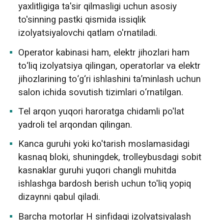
yaxlitligiga ta'sir qilmasligi uchun asosiy
to'sinning pastki qismida issiqlik
izolyatsiyalovchi qatlam o'rnatiladi.
Operator kabinasi ham, elektr jihozlari ham
to‘liq izolyatsiya qilingan, operatorlar va elektr
jihozlarining to‘g‘ri ishlashini ta’minlash uchun
salon ichida sovutish tizimlari o‘rnatilgan.
Tel arqon yuqori haroratga chidamli po'lat
yadroli tel arqondan qilingan.
Kanca guruhi yoki ko'tarish moslamasidagi
kasnaq bloki, shuningdek, trolleybusdagi sobit
kasnaklar guruhi yuqori changli muhitda
ishlashga bardosh berish uchun to'liq yopiq
dizaynni qabul qiladi.
Barcha motorlar H sinfidagi izolyatsiyalash