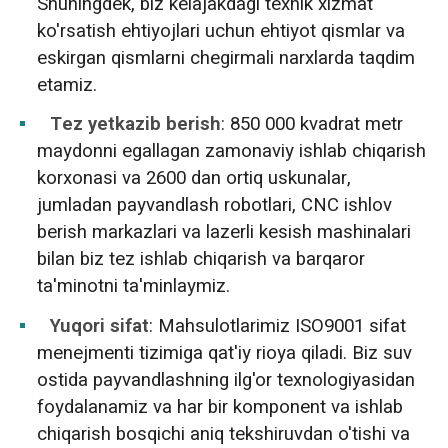
Shuningdek, biz kelajakdagi texnik xizmat
ko'rsatish ehtiyojlari uchun ehtiyot qismlar va
eskirgan qismlarni chegirmali narxlarda taqdim
etamiz.
Tez yetkazib berish
: 850 000 kvadrat metr
maydonni egallagan zamonaviy ishlab chiqarish
korxonasi va 2600 dan ortiq uskunalar,
jumladan payvandlash robotlari, CNC ishlov
berish markazlari va lazerli kesish mashinalari
bilan biz tez ishlab chiqarish va barqaror
ta'minotni ta'minlaymiz.
Yuqori sifat
: Mahsulotlarimiz ISO9001 sifat
menejmenti tizimiga qat'iy rioya qiladi. Biz suv
ostida payvandlashning ilg'or texnologiyasidan
foydalanamiz va har bir komponent va ishlab
chiqarish bosqichi aniq tekshiruvdan o'tishi va