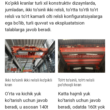
Ko'pikli kranlar turli xil konstruktiv dizaynlarda,
jumladan, ikki to'sinli ikki relsli, to'rtta to'rtli to'rt
relsli va to'rt kamarli olti relsli konfiguratsiyalarga
ega bo'lib, turli quvvat va ekspluatatsion
talablarga javob beradi.
Ikki to'sinli ikki relsli ko'pikli
To'rt to'sinli, to'rt relsli
kran
po'choqli kran
O'rta va kichik yuk
Katta hajmli yuk
ko'tarish uchun javob
ko'tarish uchun javob
beradi, u asosan 140t
beradi, odatda 160t yoki