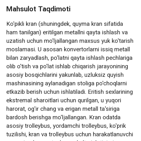
Mahsulot Taqdimoti
Ko'pikli kran (shuningdek, quyma kran sifatida
ham tanilgan) eritilgan metallni qayta ishlash va
uzatish uchun mo'ljallangan maxsus yuk ko'tarish
moslamasi. U asosan konvertorlarni issiq metall
bilan zaryadlash, po'latni qayta ishlash pechlariga
olib o'tish va po'lat ishlab chiqarish jarayonining
asosiy bosqichlarini yakunlab, uzluksiz quyish
mashinasining aylanadigan stoliga po'choqlarni
etkazib berish uchun ishlatiladi. Eritish sexlarining
ekstremal sharoitlari uchun qurilgan, u yuqori
harorat, og'ir chang va erigan metall ta'siriga
bardosh berishga mo'ljallangan. Kran odatda
asosiy trolleybus, yordamchi trolleybus, ko'prik
tuzilishi, kran va trolleybus uchun harakatlanuvchi