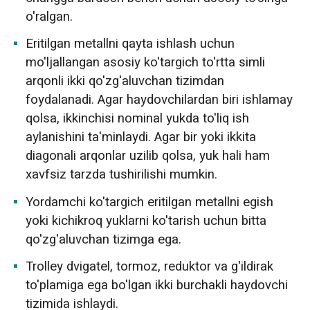
o'ralgan.
Eritilgan metallni qayta ishlash uchun
mo'ljallangan asosiy ko'targich to'rtta simli
arqonli ikki qo'zg'aluvchan tizimdan
foydalanadi. Agar haydovchilardan biri ishlamay
qolsa, ikkinchisi nominal yukda to'liq ish
aylanishini ta'minlaydi. Agar bir yoki ikkita
diagonali arqonlar uzilib qolsa, yuk hali ham
xavfsiz tarzda tushirilishi mumkin.
Yordamchi ko'targich eritilgan metallni egish
yoki kichikroq yuklarni ko'tarish uchun bitta
qo'zg'aluvchan tizimga ega.
Trolley dvigatel, tormoz, reduktor va g'ildirak
to'plamiga ega bo'lgan ikki burchakli haydovchi
tizimida ishlaydi.