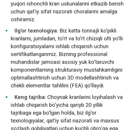
yuqori ishonchli kran uskunalarini etkazib berish
uchun qat'iy sifat nazorati choralarini amalga
oshiramiz.
Ilg'or texnologiya
: Biz katta tonnajli ko'pikli
kranlarni, jumladan, to'rt va to'rt chiziqli olti yo'lli
konfiguratsiyalarni ishlab chiqarish uchun
sertifikatlanganmiz. Bizning professional
muhandislar jamoasi asosiy yuk ko'taruvchi
komponentlarning strukturaviy mustahkamligini
optimallashtirish uchun 3D modellashtirish va
chekli elementlar tahlilini (FEA) qo'llaydi.
Keng tajriba
: Choynak kranlarini loyihalash va
ishlab chiqarish bo'yicha qariyb 20 yillik
tajribaga ega bo'lgan holda, biz ilg'or
texnologiyalar, qat'iy sifat nazorati va maxsus
sozlash qobiliyatlari uchun kuchli obro'ga ega