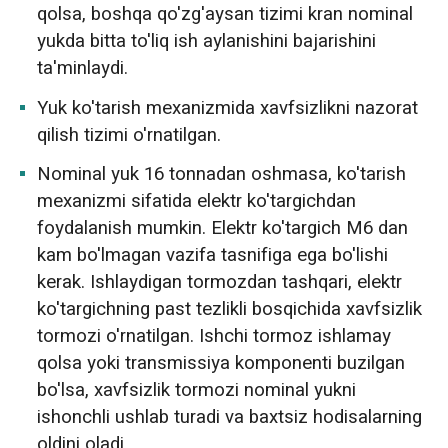
qolsa, boshqa qo'zg'aysan tizimi kran nominal
yukda bitta to'liq ish aylanishini bajarishini
ta'minlaydi.
Yuk ko'tarish mexanizmida xavfsizlikni nazorat
qilish tizimi o'rnatilgan.
Nominal yuk 16 tonnadan oshmasa, ko'tarish
mexanizmi sifatida elektr ko'targichdan
foydalanish mumkin. Elektr ko'targich M6 dan
kam bo'lmagan vazifa tasnifiga ega bo'lishi
kerak. Ishlaydigan tormozdan tashqari, elektr
ko'targichning past tezlikli bosqichida xavfsizlik
tormozi o'rnatilgan. Ishchi tormoz ishlamay
qolsa yoki transmissiya komponenti buzilgan
bo'lsa, xavfsizlik tormozi nominal yukni
ishonchli ushlab turadi va baxtsiz hodisalarning
oldini oladi.