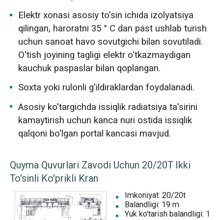
Elektr xonasi asosiy to'sin ichida izolyatsiya
qilingan, haroratni 35 ° C dan past ushlab turish
uchun sanoat havo sovutgichi bilan sovutiladi.
O'tish joyining tagligi elektr o'tkazmaydigan
kauchuk paspaslar bilan qoplangan.
Soxta yoki rulonli g'ildiraklardan foydalanadi.
Asosiy ko'targichda issiqlik radiatsiya ta'sirini
kamaytirish uchun kanca nuri ostida issiqlik
qalqoni bo'lgan portal kancasi mavjud.
Quyma Quvurlari Zavodi Uchun 20/20T Ikki
To'sinli Ko'prikli Kran
Imkoniyat: 20/20t
Balandligi: 19 m
Yuk ko'tarish balandligi: 18