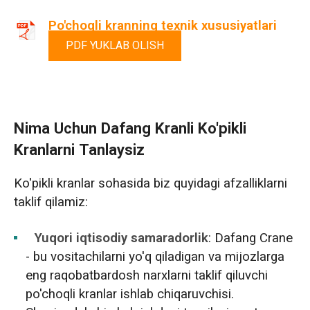
Po'choqli kranning texnik xususiyatlari
PDF YUKLAB OLISH
Nima Uchun Dafang Kranli Ko'pikli
Kranlarni Tanlaysiz
Ko'pikli kranlar sohasida biz quyidagi afzalliklarni
taklif qilamiz:
Yuqori iqtisodiy samaradorlik
: Dafang Crane
- bu vositachilarni yo'q qiladigan va mijozlarga
eng raqobatbardosh narxlarni taklif qiluvchi
po'choqli kranlar ishlab chiqaruvchisi.