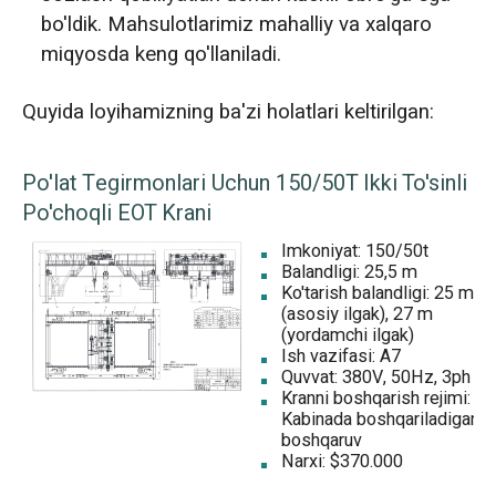
bo'ldik. Mahsulotlarimiz mahalliy va xalqaro
miqyosda keng qo'llaniladi.
Quyida loyihamizning ba'zi holatlari keltirilgan:
Po'lat Tegirmonlari Uchun 150/50T Ikki To'sinli
Po'choqli EOT Krani
Imkoniyat: 150/50t
Balandligi: 25,5 m
Ko'tarish balandligi: 25 m
(asosiy ilgak), 27 m
(yordamchi ilgak)
Ish vazifasi: A7
Quvvat: 380V, 50Hz, 3ph
Kranni boshqarish rejimi:
Kabinada boshqariladigan
boshqaruv
Narxi: $370.000