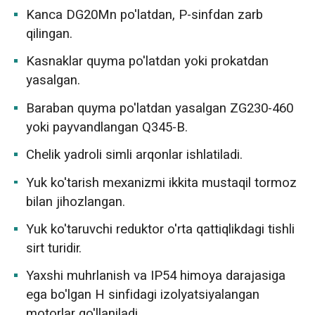
Kanca DG20Mn po'latdan, P-sinfdan zarb
qilingan.
Kasnaklar quyma po'latdan yoki prokatdan
yasalgan.
Baraban quyma po'latdan yasalgan ZG230-460
yoki payvandlangan Q345-B.
Chelik yadroli simli arqonlar ishlatiladi.
Yuk ko'tarish mexanizmi ikkita mustaqil tormoz
bilan jihozlangan.
Yuk ko'taruvchi reduktor o'rta qattiqlikdagi tishli
sirt turidir.
Yaxshi muhrlanish va IP54 himoya darajasiga
ega bo'lgan H sinfidagi izolyatsiyalangan
motorlar qo'llaniladi.