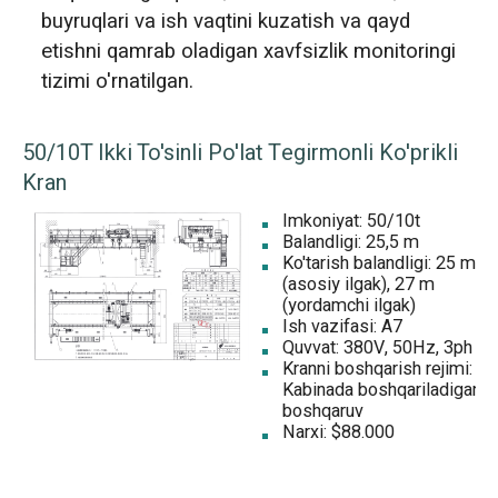
buyruqlari va ish vaqtini kuzatish va qayd
etishni qamrab oladigan xavfsizlik monitoringi
tizimi o'rnatilgan.
50/10T Ikki To'sinli Po'lat Tegirmonli Ko'prikli
Kran
Imkoniyat: 50/10t
Balandligi: 25,5 m
Ko'tarish balandligi: 25 m
(asosiy ilgak), 27 m
(yordamchi ilgak)
Ish vazifasi: A7
Quvvat: 380V, 50Hz, 3ph
Kranni boshqarish rejimi:
Kabinada boshqariladigan
boshqaruv
Narxi: $88.000