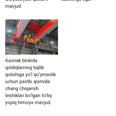
mavjud.
Kasnak blokida
qoldiqlarning tiqilib
qolishiga yo'l qo'ymaslik
uchun pastki qismida
chang chiqarish
teshiklari bo'lgan to'liq
yopiq himoya mavjud.