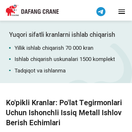
हिन्दी
Bahasa Indonesia
Bahasa Melayu
Tiếng Việt
Yuqori sifatli kranlarni ishlab chiqarish
简体中文
Yillik ishlab chiqarish 70 000 kran
বাংলা
فارسی
Ishlab chiqarish uskunalari 1500 komplekt
Pilipino
Tadqiqot va ishlanma
اردو
Українська
Čeština
Ko'pikli Kranlar: Po'lat Tegirmonlari
Беларуская мова
Uchun Ishonchli Issiq Metall Ishlov
Kiswahili
Berish Echimlari
Dansk