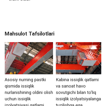
Mahsulot Tafsilotlari
Asosiy nurning pastki
Kabina issiqlik qatlami
qismida issiqlik
va sanoat havo
nurlanishining oldini olish
sovutgichi bilan to'liq
uchun issiqlik
issiqlik izolyatsiyalangan
izolyatsiyasi qatlami
tuzilishga ega.