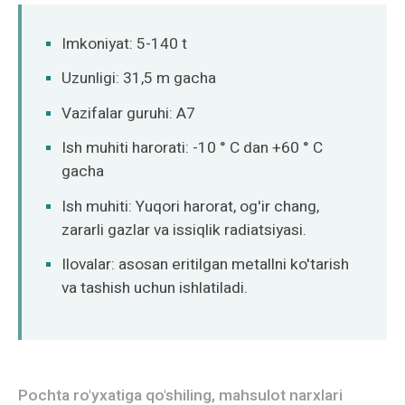
Norsk
Imkoniyat: 5-140 t
Uzunligi: 31,5 m gacha
Vazifalar guruhi: A7
Ish muhiti harorati: -10 ° C dan +60 ° C
gacha
Ish muhiti: Yuqori harorat, og'ir chang,
zararli gazlar va issiqlik radiatsiyasi.
Ilovalar: asosan eritilgan metallni ko'tarish
va tashish uchun ishlatiladi.
Pochta ro'yxatiga qo'shiling, mahsulot narxlari