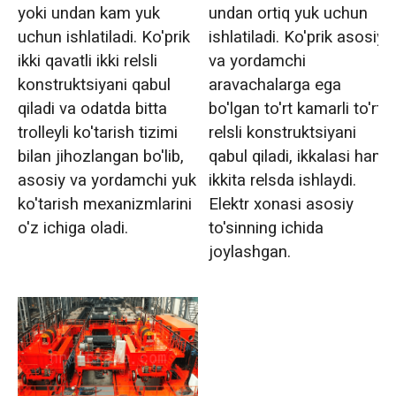
yoki undan kam yuk
undan ortiq yuk uchun
uchun ishlatiladi. Ko'prik
ishlatiladi. Ko'prik asosiy
ikki qavatli ikki relsli
va yordamchi
konstruktsiyani qabul
aravachalarga ega
qiladi va odatda bitta
bo'lgan to'rt kamarli to'rt
trolleyli ko'tarish tizimi
relsli konstruktsiyani
bilan jihozlangan bo'lib,
qabul qiladi, ikkalasi ham
asosiy va yordamchi yuk
ikkita relsda ishlaydi.
ko'tarish mexanizmlarini
Elektr xonasi asosiy
o'z ichiga oladi.
to'sinning ichida
joylashgan.