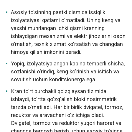
Asosiy to'sinning pastki qismida issiqlik
izolyatsiyasi qatlami o'rnatiladi. Uning keng va
yaxshi muhrlangan ichki qismi kranning
ishlaydigan mexanizmi va elektr jihozlarini oson
o'rnatish, texnik xizmat ko'rsatish va changdan
himoya qilish imkonini beradi.
Yopiq, izolyatsiyalangan kabina temperli shisha,
sozlanishi o'rindiq, keng ko'rinish va isitish va
sovutish uchun konditsionerga ega.
Kran to'rt burchakli qo'zg'aysan tizimida
ishlaydi, to'rtta qo'zg'alish bloki nosimmetrik
tarzda o'rnatiladi. Har bir birlik dvigatel, tormoz,
reduktor va aravachani o'z ichiga oladi.
Dvigatel, tormoz va reduktor yuqori harorat va
changga bardosh berish uchun asosiy to'singa