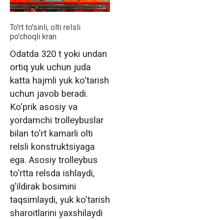
To'rt to'sinli, olti relsli
po'choqli kran
Odatda 320 t yoki undan
ortiq yuk uchun juda
katta hajmli yuk ko'tarish
uchun javob beradi.
Ko'prik asosiy va
yordamchi trolleybuslar
bilan to'rt kamarli olti
relsli konstruktsiyaga
ega. Asosiy trolleybus
to'rtta relsda ishlaydi,
g'ildirak bosimini
taqsimlaydi, yuk ko'tarish
sharoitlarini yaxshilaydi