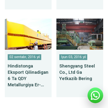
Kranlar
02 sentabr, 2016 yil
Iyun 03, 2016 yil
Hindistonga
Shengyang Steel
Eksport Qilinadigan
Co., Ltd Ga
6 Ta QDY
Yetkazib Bering
Metallurgiya Er-
Xotin To'sinli
Kranlar