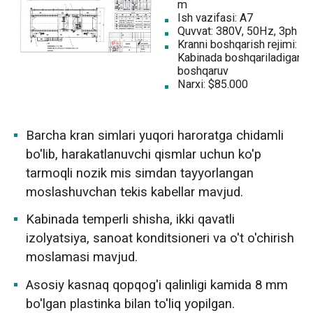
m
Ish vazifasi: A7
Quvvat: 380V, 50Hz, 3ph
Kranni boshqarish rejimi:
Kabinada boshqariladigan
boshqaruv
Narxi: $85.000
Barcha kran simlari yuqori haroratga chidamli
bo'lib, harakatlanuvchi qismlar uchun ko'p
tarmoqli nozik mis simdan tayyorlangan
moslashuvchan tekis kabellar mavjud.
Kabinada temperli shisha, ikki qavatli
izolyatsiya, sanoat konditsioneri va o't o'chirish
moslamasi mavjud.
Asosiy kasnaq qopqog'i qalinligi kamida 8 mm
bo'lgan plastinka bilan to'liq yopilgan.