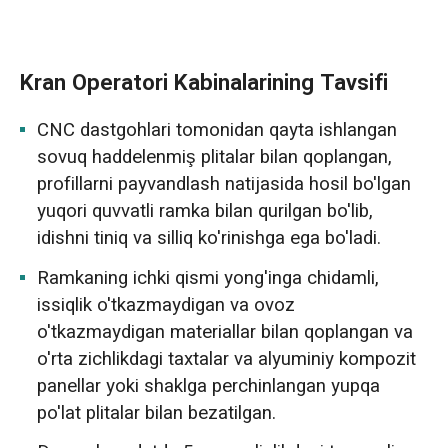
Kran Operatori Kabinalarining Tavsifi
CNC dastgohlari tomonidan qayta ishlangan
sovuq haddelenmiş plitalar bilan qoplangan,
profillarni payvandlash natijasida hosil bo'lgan
yuqori quvvatli ramka bilan qurilgan bo'lib,
idishni tiniq va silliq ko'rinishga ega bo'ladi.
Ramkaning ichki qismi yong'inga chidamli,
issiqlik o'tkazmaydigan va ovoz
o'tkazmaydigan materiallar bilan qoplangan va
o'rta zichlikdagi taxtalar va alyuminiy kompozit
panellar yoki shaklga perchinlangan yupqa
po'lat plitalar bilan bezatilgan.