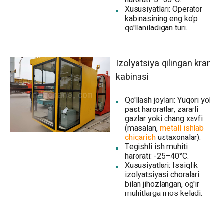
Xususiyatlari: Operator
kabinasining eng ko'p
qo'llaniladigan turi.
Izolyatsiya qilingan kran
kabinasi
Qo'llash joylari: Yuqori yoki
past haroratlar, zararli
gazlar yoki chang xavfi
(masalan,
metall ishlab
chiqarish
ustaxonalar).
Tegishli ish muhiti
harorati: -25–40°C.
Xususiyatlari: Issiqlik
izolyatsiyasi choralari
bilan jihozlangan, og'ir
muhitlarga mos keladi.