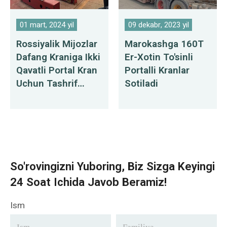
01 mart, 2024 yil
09 dekabr, 2023 yil
Rossiyalik Mijozlar
Marokashga 160T
Dafang Kraniga Ikki
Er-Xotin To'sinli
Qavatli Portal Kran
Portalli Kranlar
Uchun Tashrif
Sotiladi
Buyurishadi
So'rovingizni Yuboring, Biz Sizga Keyingi
24 Soat Ichida Javob Beramiz!
Ism