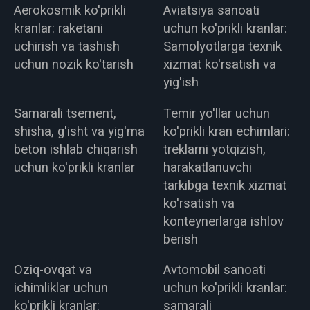
Aerokosmik ko'prikli
Aviatsiya sanoati
kranlar: raketani
uchun ko'prikli kranlar:
uchirish va tashish
Samolyotlarga texnik
uchun nozik ko'tarish
xizmat ko'rsatish va
yig'ish
Samarali tsement,
Temir yo'llar uchun
shisha, g'isht va yig'ma
ko'prikli kran echimlari:
beton ishlab chiqarish
treklarni yotqizish,
uchun ko'prikli kranlar
harakatlanuvchi
tarkibga texnik xizmat
ko'rsatish va
konteynerlarga ishlov
berish
Oziq-ovqat va
Avtomobil sanoati
ichimliklar uchun
uchun ko'prikli kranlar:
ko'prikli kranlar:
samarali