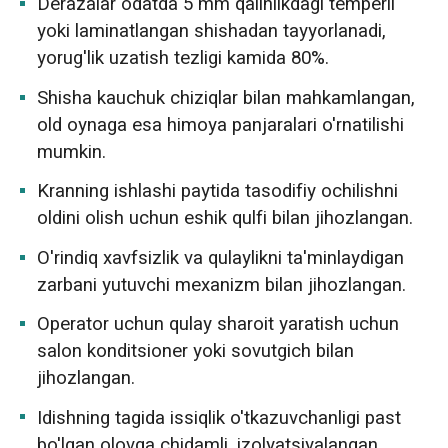
Derazalar odatda 5 mm qalinlikdagi temperli
yoki laminatlangan shishadan tayyorlanadi,
yorug'lik uzatish tezligi kamida 80%.
Shisha kauchuk chiziqlar bilan mahkamlangan,
old oynaga esa himoya panjaralari o'rnatilishi
mumkin.
Kranning ishlashi paytida tasodifiy ochilishni
oldini olish uchun eshik qulfi bilan jihozlangan.
O'rindiq xavfsizlik va qulaylikni ta'minlaydigan
zarbani yutuvchi mexanizm bilan jihozlangan.
Operator uchun qulay sharoit yaratish uchun
salon konditsioner yoki sovutgich bilan
jihozlangan.
Idishning tagida issiqlik o'tkazuvchanligi past
bo'lgan olovga chidamli, izolyatsiyalangan,