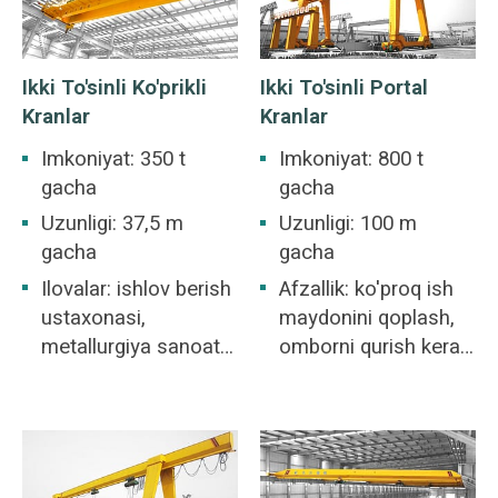
Ikki To'sinli Ko'prikli
Ikki To'sinli Portal
Kranlar
Kranlar
Imkoniyat: 350 t
Imkoniyat: 800 t
gacha
gacha
Uzunligi: 37,5 m
Uzunligi: 100 m
gacha
gacha
Ilovalar: ishlov berish
Afzallik: ko'proq ish
ustaxonasi,
maydonini qoplash,
metallurgiya sanoati
omborni qurish kerak
ustaxonasi,
emas.
omborxona,
omborxona, elektr
stantsiyasi, engil va
to'qimachilik sanoati