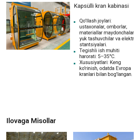
Kapsülli kran kabinasi
Qo'llash joylari:
ustaxonalar, omborlar,
materiallar maydonchalari,
yuk tashuvchilar va elektr
stantsiyalari.
Tegishli ish muhiti
harorati: 5–35°C.
Xususiyatlari: Keng
ko'rinish, odatda Evropa
kranlari bilan bog'langan.
Ilovaga Misollar