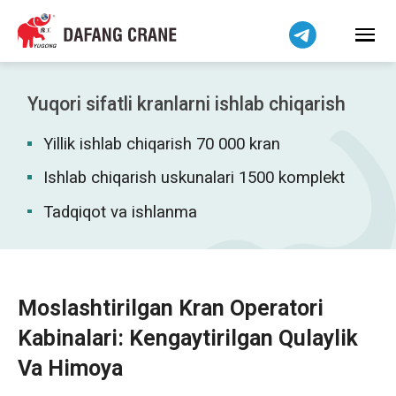
हिन्दी
Bahasa Indonesia
Bahasa Melayu
Tiếng Việt
Yuqori sifatli kranlarni ishlab chiqarish
简体中文
Yillik ishlab chiqarish 70 000 kran
বাংলা
فارسی
Ishlab chiqarish uskunalari 1500 komplekt
Pilipino
Tadqiqot va ishlanma
اردو
Українська
Čeština
Moslashtirilgan Kran Operatori
Беларуская мова
Kabinalari: Kengaytirilgan Qulaylik
Kiswahili
Va Himoya
Dansk