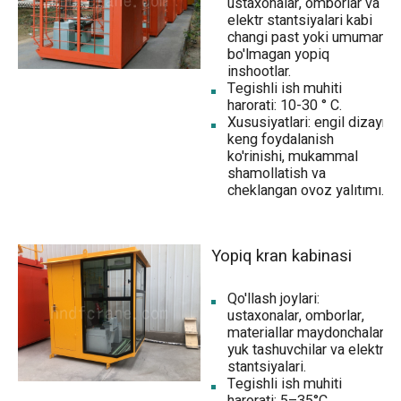
ustaxonalar, omborlar va
elektr stantsiyalari kabi
changi past yoki umuman
bo'lmagan yopiq
inshootlar.
Tegishli ish muhiti
harorati: 10-30 ° C.
Xususiyatlari: engil dizayn,
keng foydalanish
ko'rinishi, mukammal
shamollatish va
cheklangan ovoz yalıtımı.
Yopiq kran kabinasi
Qo'llash joylari:
ustaxonalar, omborlar,
materiallar maydonchalari,
yuk tashuvchilar va elektr
stantsiyalari.
Tegishli ish muhiti
harorati: 5–35°C.