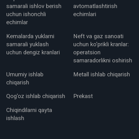
samarali ishlov berish
avtomatlashtirish
uchun ishonchli
echimlari
echimlar
Kemalarda yuklarni
Neft va gaz sanoati
samarali yuklash
uchun ko'prikli kranlar:
uchun dengiz kranlari
operatsion
samaradorlikni oshirish
Umumiy ishlab
Metall ishlab chiqarish
chiqarish
Qog'oz ishlab chiqarish
Prekast
Chiqindilarni qayta
ishlash