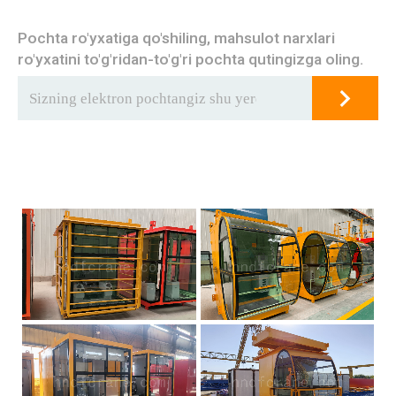
Pochta ro'yxatiga qo'shiling, mahsulot narxlari
ro'yxatini to'g'ridan-to'g'ri pochta qutingizga oling.