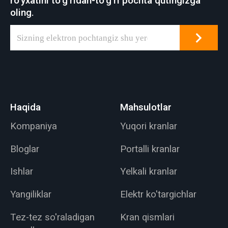
ro'yxatini to'g'ridan-to'g'ri pochta qutingizga
kran turli xil yuk
oling.
ko'tarish ilovalariga
xizmat qiluvchi
ko'plab sanoat ish
joylarining umumiy
xususiyati.
Haqida
Mahsulotlar
Kompaniya
Yuqori kranlar
Bloglar
Portalli kranlar
Ishlar
Yelkali kranlar
Yangiliklar
Elektr ko'targichlar
Tez-tez so'raladigan
Kran qismlari