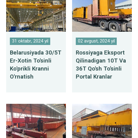
31 oktabr, 2024 yil
02 avgust, 2024 yil
Belarusiyada 30/5T
Rossiyaga Eksport
Er-Xotin To'sinli
Qilinadigan 10T Va
Ko'prikli Kranni
36T Qo'sh To'sinli
O'rnatish
Portal Kranlar