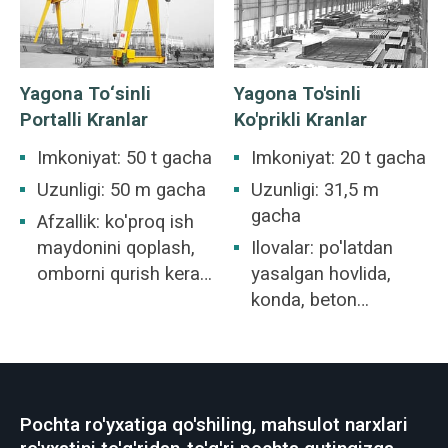
ustaxonasi, oziq-
ovqat sanoati
ustaxonasi uchun
Yagona To‘sinli
Yagona To'sinli
javob beradi.
Portalli Kranlar
Ko'prikli Kranlar
Imkoniyat: 50 t gacha
Imkoniyat: 20 t gacha
Uzunligi: 50 m gacha
Uzunligi: 31,5 m
gacha
Afzallik: ko'proq ish
maydonini qoplash,
Ilovalar: po'latdan
omborni qurish kerak
yasalgan hovlida,
emas.
konda, beton
sanoatida, omborda,
zavodda, port va
kema qurilishida va
hokazolarda
Pochta ro'yxatiga qo'shiling, mahsulot narxlari
qo'llaniladi. Ko'prikli