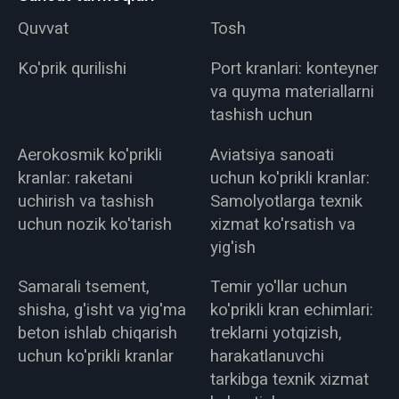
Quvvat
Tosh
Ko'prik qurilishi
Port kranlari: konteyner
va quyma materiallarni
tashish uchun
Aerokosmik ko'prikli
Aviatsiya sanoati
kranlar: raketani
uchun ko'prikli kranlar:
uchirish va tashish
Samolyotlarga texnik
uchun nozik ko'tarish
xizmat ko'rsatish va
yig'ish
Samarali tsement,
Temir yo'llar uchun
shisha, g'isht va yig'ma
ko'prikli kran echimlari:
beton ishlab chiqarish
treklarni yotqizish,
uchun ko'prikli kranlar
harakatlanuvchi
tarkibga texnik xizmat