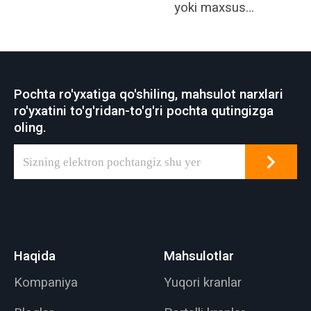
yoki maxsus
maqsadlar uchun
tarqatuvchi va
boshqalar uchun
ishlatiladi.
Pochta ro'yxatiga qo'shiling, mahsulot narxlari
ro'yxatini to'g'ridan-to'g'ri pochta qutingizga
oling.
Haqida
Mahsulotlar
Kompaniya
Yuqori kranlar