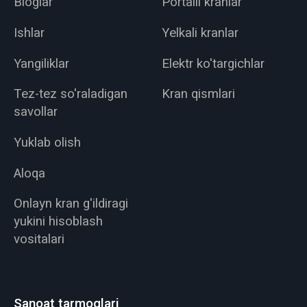
Bloglar
Portalli kranlar
Ishlar
Yelkali kranlar
Yangiliklar
Elektr ko'targichlar
Tez-tez so'raladigan
Kran qismlari
savollar
Yuklab olish
Aloqa
Onlayn kran g'ildiragi
yukini hisoblash
vositalari
Sanoat tarmoqlari