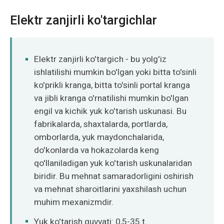
Elektr zanjirli ko'targichlar
Elektr zanjirli ko'targich - bu yolg'iz
ishlatilishi mumkin bo'lgan yoki bitta to'sinli
ko'prikli kranga, bitta to'sinli portal kranga
va jibli kranga o'rnatilishi mumkin bo'lgan
engil va kichik yuk ko'tarish uskunasi. Bu
fabrikalarda, shaxtalarda, portlarda,
omborlarda, yuk maydonchalarida,
do'konlarda va hokazolarda keng
qo'llaniladigan yuk ko'tarish uskunalaridan
biridir. Bu mehnat samaradorligini oshirish
va mehnat sharoitlarini yaxshilash uchun
muhim mexanizmdir.
Yuk ko'tarish quvvati: 0,5-35 t.