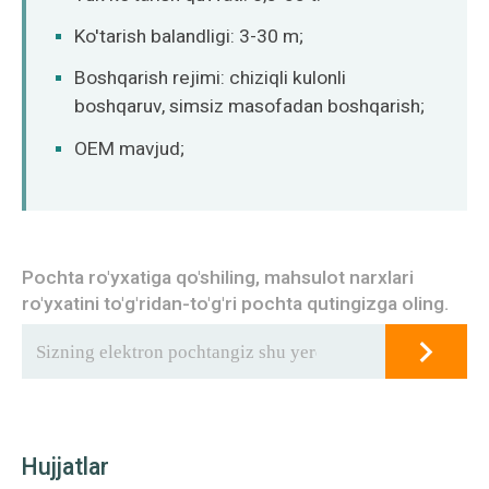
Ko'tarish balandligi: 3-30 m;
Boshqarish rejimi: chiziqli kulonli
boshqaruv, simsiz masofadan boshqarish;
OEM mavjud;
Pochta ro'yxatiga qo'shiling, mahsulot narxlari
ro'yxatini to'g'ridan-to'g'ri pochta qutingizga oling.
Hujjatlar