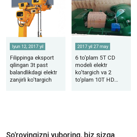
Iyun 12, 2017 yil
2017 yil 27 may
Filippinga eksport
6 to'plam 5T CD
qilingan 3t past
modeli elektr
balandlikdagi elektr
ko'targich va 2
zanjirli ko'targich
to'plam 10T HD
model elektr
ko'targich
Paragvayga etkazib
berish
So'rovingizni yuboring, biz sizga