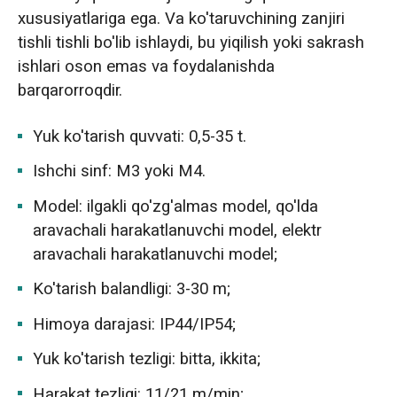
xususiyatlariga ega. Va ko'taruvchining zanjiri
tishli tishli bo'lib ishlaydi, bu yiqilish yoki sakrash
ishlari oson emas va foydalanishda
barqarorroqdir.
Yuk ko'tarish quvvati: 0,5-35 t.
Ishchi sinf: M3 yoki M4.
Model: ilgakli qo'zg'almas model, qo'lda
aravachali harakatlanuvchi model, elektr
aravachali harakatlanuvchi model;
Ko'tarish balandligi: 3-30 m;
Himoya darajasi: IP44/IP54;
Yuk ko'tarish tezligi: bitta, ikkita;
Harakat tezligi: 11/21 m/min;