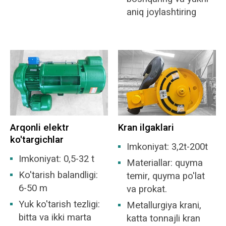
aniq joylashtiring
Arqonli elektr
Kran ilgaklari
ko'targichlar
Imkoniyat: 3,2t-200t
Imkoniyat: 0,5-32 t
Materiallar: quyma
Ko'tarish balandligi:
temir, quyma po'lat
6-50 m
va prokat.
Yuk ko'tarish tezligi:
Metallurgiya krani,
bitta va ikki marta
katta tonnajli kran