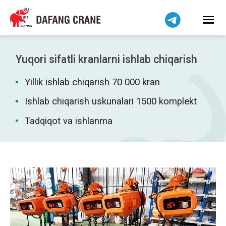
हिन्दी
Bahasa Indonesia
Bahasa Melayu
Tiếng Việt
Yuqori sifatli kranlarni ishlab chiqarish
简体中文
Yillik ishlab chiqarish 70 000 kran
বাংলা
فارسی
Ishlab chiqarish uskunalari 1500 komplekt
Pilipino
Tadqiqot va ishlanma
اردو
Українська
Čeština
Беларуская мова
Kiswahili
Dansk