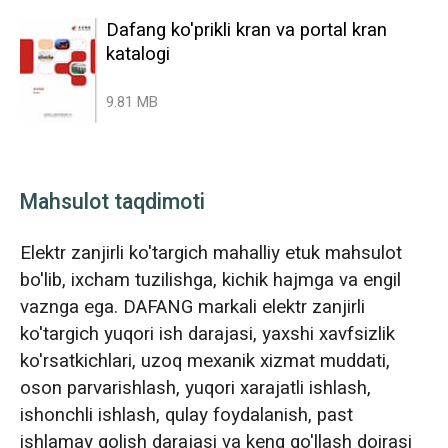
Dafang ko'prikli kran va portal kran
katalogi
9.81 MB
Mahsulot taqdimoti
Elektr zanjirli ko'targich mahalliy etuk mahsulot
bo'lib, ixcham tuzilishga, kichik hajmga va engil
vaznga ega. DAFANG markali elektr zanjirli
ko'targich yuqori ish darajasi, yaxshi xavfsizlik
ko'rsatkichlari, uzoq mexanik xizmat muddati,
oson parvarishlash, yuqori xarajatli ishlash,
ishonchli ishlash, qulay foydalanish, past
ishlamay qolish darajasi va keng qo'llash doirasi