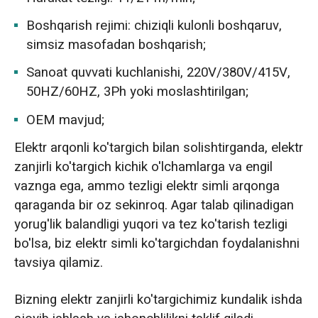
Boshqarish rejimi: chiziqli kulonli boshqaruv,
simsiz masofadan boshqarish;
Sanoat quvvati kuchlanishi, 220V/380V/415V,
50HZ/60HZ, 3Ph yoki moslashtirilgan;
OEM mavjud;
Elektr arqonli ko'targich bilan solishtirganda, elektr
zanjirli ko'targich kichik o'lchamlarga va engil
vaznga ega, ammo tezligi elektr simli arqonga
qaraganda bir oz sekinroq. Agar talab qilinadigan
yorug'lik balandligi yuqori va tez ko'tarish tezligi
bo'lsa, biz elektr simli ko'targichdan foydalanishni
tavsiya qilamiz.
Bizning elektr zanjirli ko'targichimiz kundalik ishda