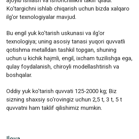
ajoyib ishlash va ishonchlilikni taklif qiladi.
Ko'targichni ishlab chiqarish uchun bizda xalqaro
ilg'or texnologiyalar mavjud.
Bu engil yuk ko'tarish uskunasi va ilg'or
texnologiya; uning asosiy tanasi yuqori quvvatli
qotishma metalldan tashkil topgan, shuning
uchun u kichik hajmli, engil, ixcham tuzilishga ega,
qulay foydalanish, chiroyli modellashtirish va
boshqalar.
Oddiy yuk ko'tarish quvvati 125-2000 kg; Biz
sizning shaxsiy so'rovingiz uchun 2,5 t, 3 t, 5 t
quvvatni ham taklif qilishimiz mumkin.