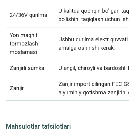
U kalitda qochqin bo'lgan taqd
24/36V qurilma
bo'lishini taqiqlash uchun ishlati
Yon magnit
Ushbu qurilma elektr quvvati t
tormozlash
amalga oshirishi kerak.
moslamasi
Zanjirli sumka
U engil, chiroyli va bardoshli bo'
Zanjir import qilingan FEC G80 ul
Zanjir
alyuminiy qotishma zanjirini qab
Mahsulotlar tafsilotlari