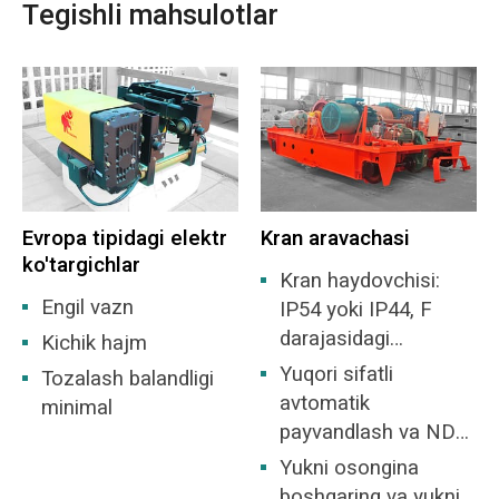
Tegishli mahsulotlar
Evropa tipidagi elektr
Kran aravachasi
ko'targichlar
Kran haydovchisi:
Engil vazn
IP54 yoki IP44, F
darajasidagi
Kichik hajm
izolyatsiya
Yuqori sifatli
Tozalash balandligi
avtomatik
minimal
payvandlash va NDT
tekshiruvi
Yukni osongina
boshqaring va yukni