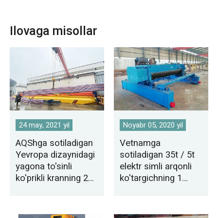
Ilovaga misollar
24 may, 2021 yil
Noyabr 05, 2020 yil
AQShga sotiladigan
Vetnamga
Yevropa dizaynidagi
sotiladigan 35t / 5t
yagona to'sinli
elektr simli arqonli
ko'prikli kranning 2
ko'targichning 1
to'plami
to'plami