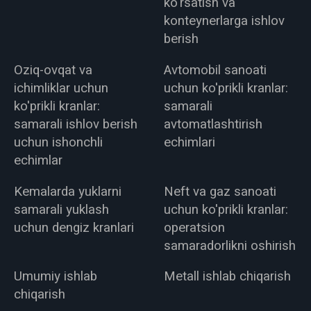
ko'rsatish va
konteynerlarga ishlov
berish
Oziq-ovqat va
Avtomobil sanoati
ichimliklar uchun
uchun ko'prikli kranlar:
ko'prikli kranlar:
samarali
samarali ishlov berish
avtomatlashtirish
uchun ishonchli
echimlari
echimlar
Kemalarda yuklarni
Neft va gaz sanoati
samarali yuklash
uchun ko'prikli kranlar:
uchun dengiz kranlari
operatsion
samaradorlikni oshirish
Umumiy ishlab
Metall ishlab chiqarish
chiqarish