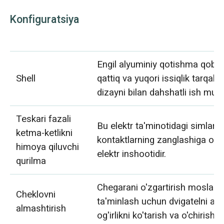
Konfiguratsiya
Engil alyuminiy qotishma qobig'
Shell
qattiq va yuqori issiqlik tarqali
dizayni bilan dahshatli ish muh
Teskari fazali
Bu elektr ta'minotidagi simlarn
ketma-ketlikni
kontaktlarning zanglashiga olib
himoya qiluvchi
elektr inshootidir.
qurilma
Chegarani o'zgartirish moslamas
Cheklovni
ta'minlash uchun dvigatelni av
almashtirish
og'irlikni ko'tarish va o'chirish 