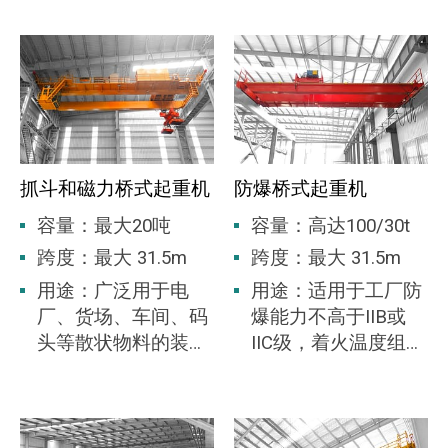
工作量大：年平均工作时间8000小时左右。满
载率高，工作频繁。
维护困难：恶劣的工作环境和垃圾腐烂产生的
各种有害气体增加了工作难度。
可靠性要求高：吊车如不及时维修，将影响焚
抓斗和磁力桥式起重机
防爆桥式起重机
烧炉进料，导致垃圾焚烧厂停产。
容量：最大20吨
容量：高达100/30t
跨度：最大 31.5m
跨度：最大 31.5m
用途：广泛用于电
用途：适用于工厂防
厂、货场、车间、码
爆能力不高于IIB或
头等散状物料的装
IIC级，着火温度组别
卸。
为T1-T4组可燃性气
体或蒸气与空气形成
的爆炸性气体混合物
的场所。适用于1区