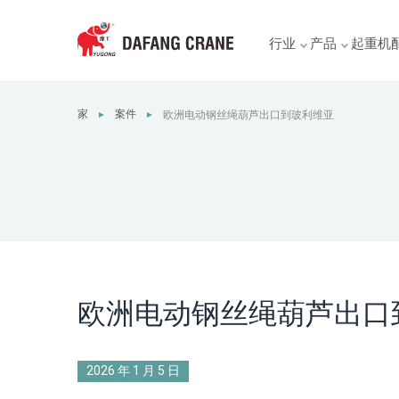
行业
产品
起重机
家
案件
欧洲电动钢丝绳葫芦出口到玻利维亚
►
►
欧洲电动钢丝绳葫芦出口
2026 年 1 月 5 日