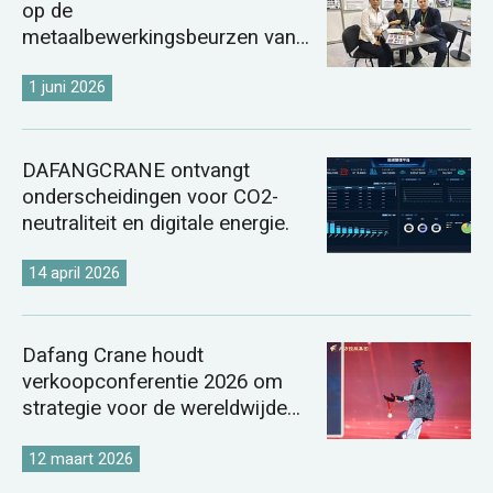
op de
metaalbewerkingsbeurzen van
Kazachstan en Oezbekistan in
2026.
1 juni 2026
DAFANGCRANE ontvangt
onderscheidingen voor CO2-
neutraliteit en digitale energie.
14 april 2026
Dafang Crane houdt
verkoopconferentie 2026 om
strategie voor de wereldwijde
kraanmarkt te versterken.
12 maart 2026