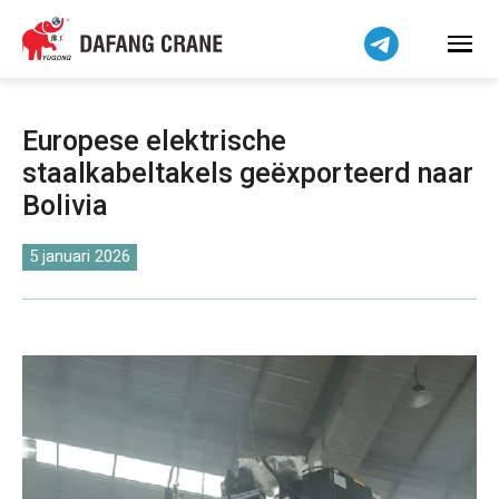
Bahasa Indonesia
Bahasa Melayu
Tiếng Việt
简体中文
Europese elektrische
বাংলা
staalkabeltakels geëxporteerd naar
فارسی
Bolivia
Pilipino
اردو
5 januari 2026
Українська
Čeština
Беларуская мова
Kiswahili
Dansk
Norsk