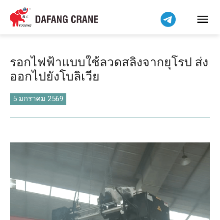
Bahasa Indonesia
Bahasa Melayu
Tiếng Việt
简体中文
รอกไฟฟ้าแบบใช้ลวดสลิงจากยุโรป ส่ง
বাংলা
ออกไปยังโบลิเวีย
فارسی
Pilipino
5 มกราคม 2569
اردو
Українська
Čeština
Беларуская мова
Kiswahili
Dansk
Norsk