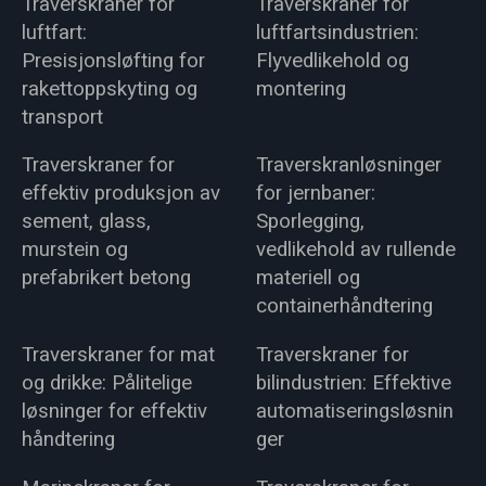
Traverskraner for
Traverskraner for
luftfart:
luftfartsindustrien:
Presisjonsløfting for
Flyvedlikehold og
rakettoppskyting og
montering
transport
Traverskraner for
Traverskranløsninger
effektiv produksjon av
for jernbaner:
sement, glass,
Sporlegging,
murstein og
vedlikehold av rullende
prefabrikert betong
materiell og
containerhåndtering
Traverskraner for mat
Traverskraner for
og drikke: Pålitelige
bilindustrien: Effektive
løsninger for effektiv
automatiseringsløsnin
håndtering
ger