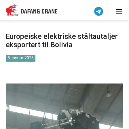
हिन्दी
Bahasa Indonesia
Bahasa Melayu
Tiếng Việt
Europeiske elektriske ståltautaljer
简体中文
eksportert til Bolivia
বাংলা
فارسی
5. januar 2026
Pilipino
اردو
Українська
Čeština
Беларуская мова
Kiswahili
Dansk