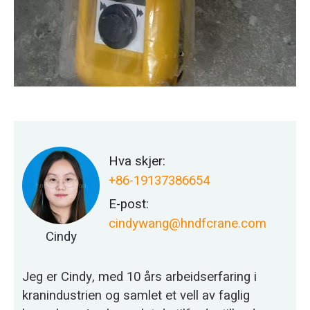
Hva skjer:
+86-19137386654
E-post:
cindywang@hndfcrane.com
Cindy
Jeg er Cindy, med 10 års arbeidserfaring i
kranindustrien og samlet et vell av faglig