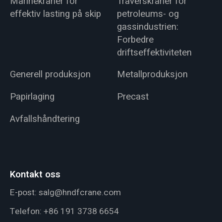
Marinekraner for
Traverskraner for
effektiv lasting på skip
petroleums- og
gassindustrien:
Forbedre
driftseffektiviteten
Generell produksjon
Metallproduksjon
Papirlaging
Precast
Avfallshåndtering
Kontakt oss
E-post:
salg@hndfcrane.com
Telefon:
+86 191 3738 6654