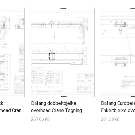
sk
Dafang dobbeltbjelke
Dafang Europei
rhead Crane
overhead Crane Tegning
Enkeltbjelke ov
Tegning
267.06 KB
301.38 KB