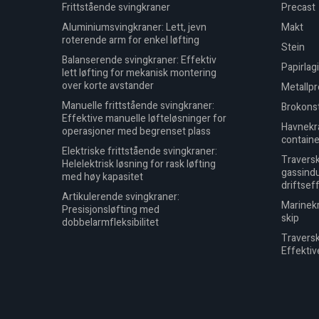
Frittstående svingkraner
Precast
Aluminiumsvingkraner: Lett, jevn
Makt
roterende arm for enkel løfting
Stein
Balanserende svingkraner: Effektiv
Papirlag
lett løfting for mekanisk montering
over korte avstander
Metallp
Manuelle frittstående svingkraner:
Brokons
Effektive manuelle løfteløsninger for
Havnekra
operasjoner med begrenset plass
containe
Elektriske frittstående svingkraner:
Traversk
Helelektrisk løsning for rask løfting
gassindu
med høy kapasitet
driftsef
Artikulerende svingkraner:
Marinekr
Presisjonsløfting med
skip
dobbelarmfleksibilitet
Traversk
Effektiv