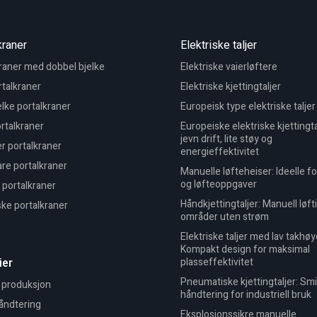
kraner
Elektriske taljer
raner med dobbel bjelke
Elektriske vaierløftere
talkraner
Elektriske kjettingtaljer
elke portalkraner
Europeisk type elektriske taljer
rtalkraner
Europeiske elektriske kjettingta
jevn drift, lite støy og
r portalkraner
energieffektivitet
re portalkraner
Manuelle løfteheiser: Ideelle fo
og løfteoppgaver
portalkraner
Håndkjettingtaljer: Manuell løft
ke portalkraner
områder uten strøm
Elektriske taljer med lav takhøy
Kompakt design for maksimal
ier
plasseffektivitet
Pneumatiske kjettingtaljer: Sm
 produksjon
håndtering for industriell bruk
åndtering
Eksplosjonssikre manuelle