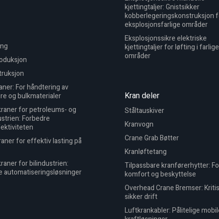
kjettingtaljer: Gnistsikker
kobberlegeringskonstruksjon f
eksplosjonsfarlige områder
Eksplosjonssikre elektriske
ing
kjettingtaljer for løfting i farlige
områder
roduksjon
truksjon
ner: For håndtering av
Kran deler
re og bulkmaterialer
raner for petroleums- og
Ståltauskiver
strien: Forbedre
Kranvogn
fektiviteten
Crane Grab Bøtter
aner for effektiv lasting på
Kranløftetang
raner for bilindustrien:
Tilpassbare kranførerhytter: F
e automatiseringsløsninger
komfort og beskyttelse
Overhead Crane Bremser: Kritis
sikker drift
Luftkrankabler: Pålitelige mobil