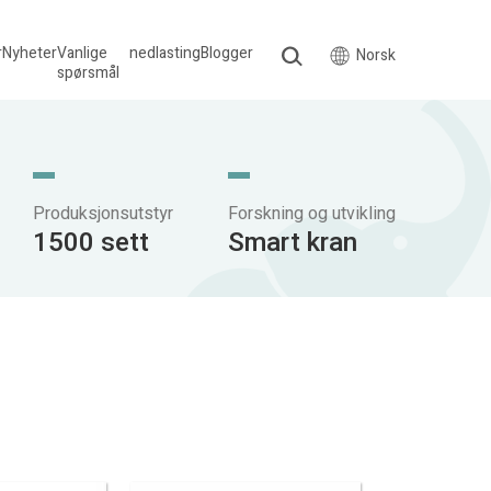
r
Nyheter
Vanlige
nedlasting
Blogger
Norsk
spørsmål
Produksjonsutstyr
Forskning og utvikling
1500 sett
Smart kran