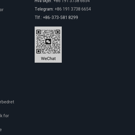
Hva skjer:
+86 191 3738 6654
Telegram:
+86 191 3738 6654
or
Tlf.: +86-373-581 8299
orbedret
k for
e