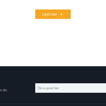
Last mer
n din.