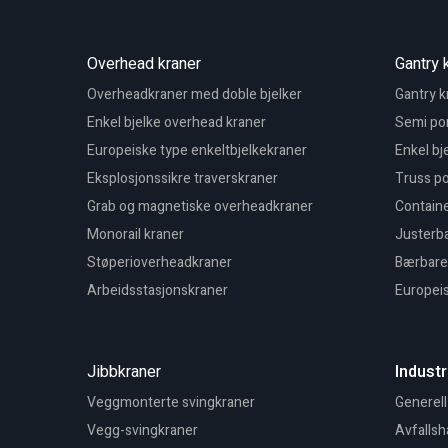
Overhead kraner
Gantry 
Overheadkraner med doble bjelker
Gantry k
Enkel bjelke overhead kraner
Semi por
Europeiske type enkeltbjelkekraner
Enkel bj
Eksplosjonssikre traverskraner
Truss po
Grab og magnetiske overheadkraner
Containe
Monorail kraner
Justerba
Støperioverheadkraner
Bærbare 
Arbeidsstasjonskraner
Europeis
Jibbkraner
Industr
Veggmonterte svingkraner
Generell
Vegg-svingkraner
Avfallsh