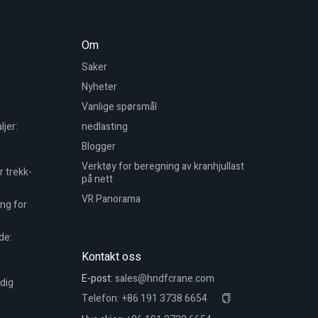
Om
Saker
Nyheter
Vanlige spørsmål
ljer:
nedlasting
Blogger
Verktøy for beregning av kranhjullast
r trekk-
på nett
VR Panorama
ing for
de:
Kontakt oss
E-post:
sales@hndfcrane.com
idig
Telefon:
+86 191 3738 6654