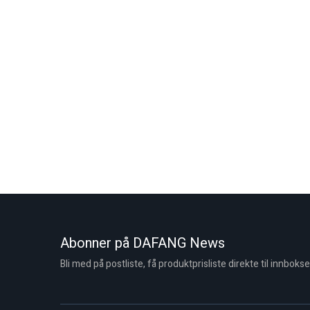
Abonner på DAFANG News
Bli med på postliste, få produktprisliste direkte til innbokse