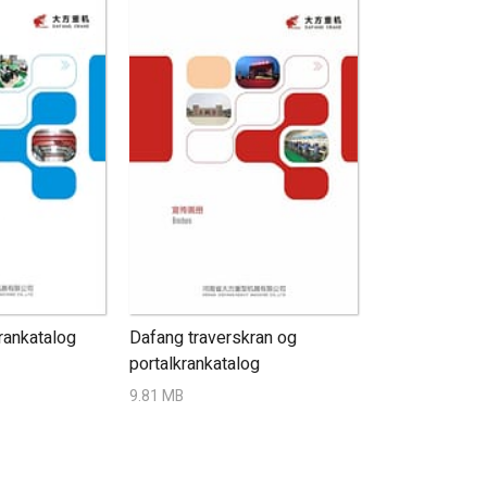
rankatalog
Dafang traverskran og
portalkrankatalog
9.81 MB