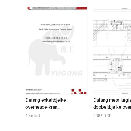
Dafang enkeltbjelke
Dafang metallurgi
overheade-kran
dobbeltbjelke ove
brukerhåndbok
Tegning
1.46 MB
338.90 KB