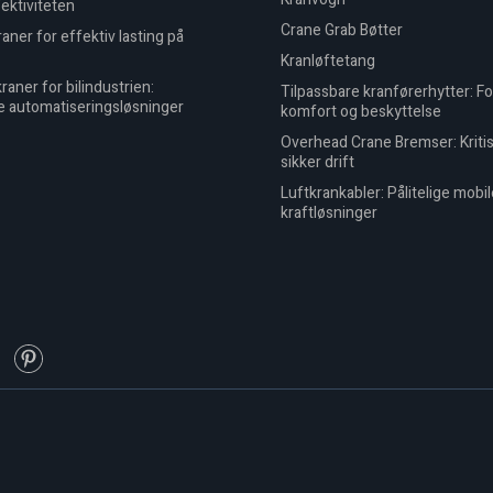
fektiviteten
Crane Grab Bøtter
aner for effektiv lasting på
Kranløftetang
raner for bilindustrien:
Tilpassbare kranførerhytter: F
e automatiseringsløsninger
komfort og beskyttelse
Overhead Crane Bremser: Kritis
sikker drift
Luftkrankabler: Pålitelige mobil
kraftløsninger