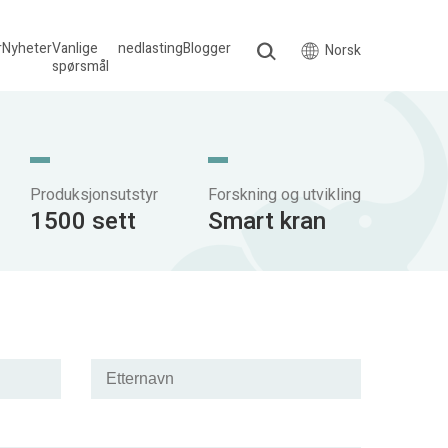
r
Nyheter
Vanlige
nedlasting
Blogger
Norsk
spørsmål
Produksjonsutstyr
Forskning og utvikling
1500 sett
Smart kran