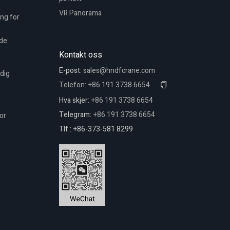
VR Panorama
ing for
de:
Kontakt oss
E-post:
sales@hndfcrane.com
idig
Telefon:
+86 191 3738 6654
Hva skjer:
+86 191 3738 6654
Telegram:
+86 191 3738 6654
or
Tlf.: +86-373-581 8299