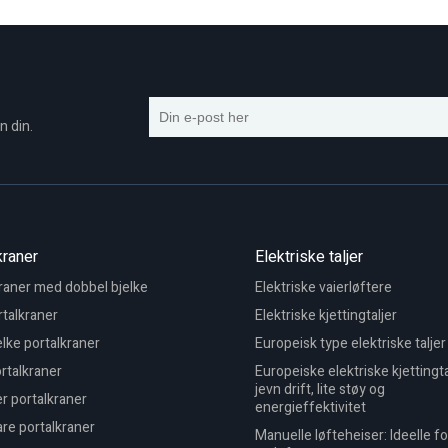
n din.
kraner
Elektriske taljer
raner med dobbel bjelke
Elektriske vaierløftere
talkraner
Elektriske kjettingtaljer
elke portalkraner
Europeisk type elektriske taljer
rtalkraner
Europeiske elektriske kjettingta
jevn drift, lite støy og
r portalkraner
energieffektivitet
re portalkraner
Manuelle løfteheiser: Ideelle fo