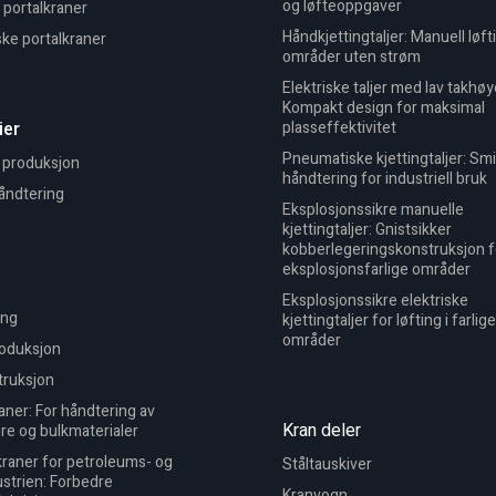
og løfteoppgaver
portalkraner
Håndkjettingtaljer: Manuell løft
ke portalkraner
områder uten strøm
Elektriske taljer med lav takhøy
Kompakt design for maksimal
ier
plasseffektivitet
Pneumatiske kjettingtaljer: Sm
 produksjon
håndtering for industriell bruk
åndtering
Eksplosjonssikre manuelle
kjettingtaljer: Gnistsikker
kobberlegeringskonstruksjon f
eksplosjonsfarlige områder
Eksplosjonssikre elektriske
ing
kjettingtaljer for løfting i farlige
områder
roduksjon
truksjon
ner: For håndtering av
Kran deler
re og bulkmaterialer
raner for petroleums- og
Ståltauskiver
strien: Forbedre
Kranvogn