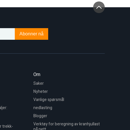
Abonner nå
Om
Saker
Nyheter
Vanlige spørsmål
ljer:
nedlasting
Blogger
Verktøy for beregning av kranhjullast
r trekk-
på nett