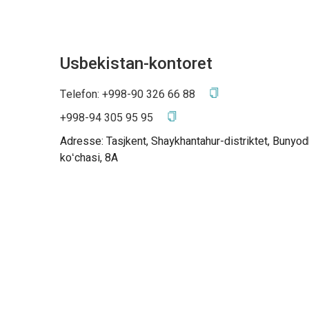
Usbekistan-kontoret
Telefon:
+998-90 326 66 88
+998-94 305 95 95
Adresse: Tasjkent, Shaykhantahur-distriktet, Bunyo
koʻchasi, 8A