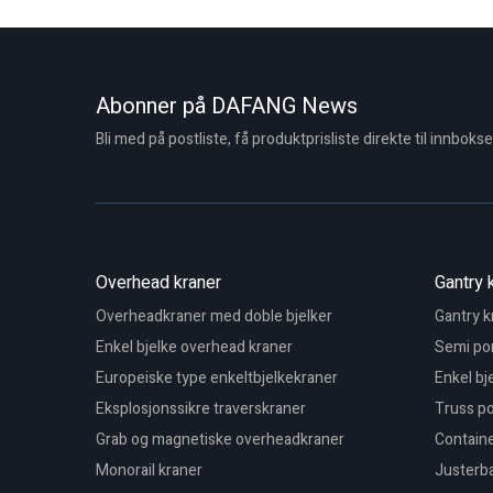
Abonner på DAFANG News
Bli med på postliste, få produktprisliste direkte til innbokse
Overhead kraner
Gantry 
Overheadkraner med doble bjelker
Gantry k
Enkel bjelke overhead kraner
Semi por
Europeiske type enkeltbjelkekraner
Enkel bj
Eksplosjonssikre traverskraner
Truss po
Grab og magnetiske overheadkraner
Containe
Monorail kraner
Justerba