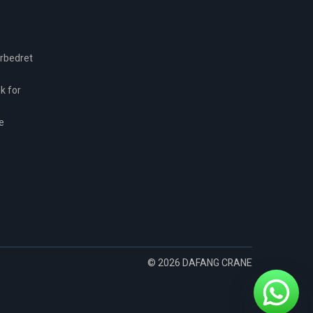
orbedret
k for
e
© 2026 DAFANG CRANE