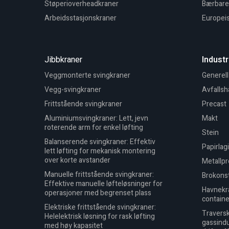
Støperioverheadkraner
Bærbare 
Arbeidsstasjonskraner
Europeis
Jibbkraner
Industr
Veggmonterte svingkraner
Generell
Vegg-svingkraner
Avfallsh
Frittstående svingkraner
Precast
Aluminiumsvingkraner: Lett, jevn
Makt
roterende arm for enkel løfting
Stein
Balanserende svingkraner: Effektiv
Papirlag
lett løfting for mekanisk montering
over korte avstander
Metallp
Manuelle frittstående svingkraner:
Brokons
Effektive manuelle løfteløsninger for
Havnekra
operasjoner med begrenset plass
containe
Elektriske frittstående svingkraner:
Traversk
Helelektrisk løsning for rask løfting
gassindu
med høy kapasitet