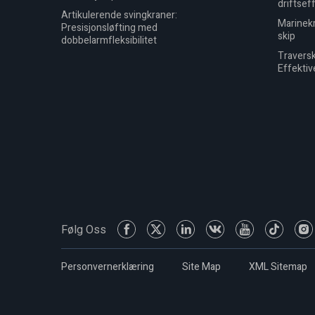
driftsef
Artikulerende svingkraner:
Marinekr
Presisjonsløfting med
skip
dobbelarmfleksibilitet
Traversk
Effektiv
Følg Oss
Personvernerklæring
Site Map
XML Sitemap