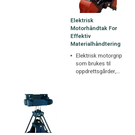
konstruksjon. Store
skrapstål, råjern,
malmbiter, råjern,
steiner.
Elektrisk
skrapstål, søppel,
Motorhåndtak For
jernpulver, halm,
Effektiv
slagg.
Materialhåndtering
Elektrisk motorgrip
som brukes til
oppdrettsgårder,
vingårder og
papirfabrikker.
Avlsgårder, vingårder
og papirfabrikker.