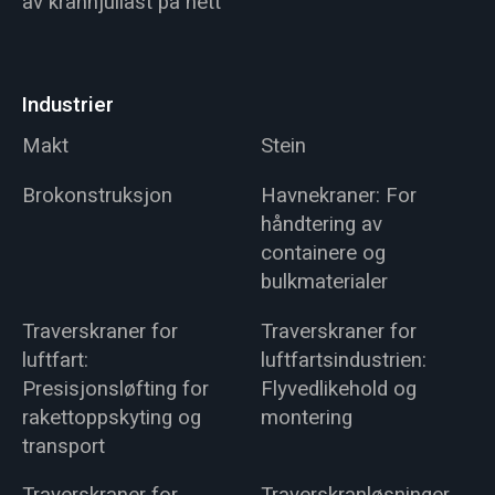
av kranhjullast på nett
Industrier
Makt
Stein
Brokonstruksjon
Havnekraner: For
håndtering av
containere og
bulkmaterialer
Traverskraner for
Traverskraner for
luftfart:
luftfartsindustrien:
Presisjonsløfting for
Flyvedlikehold og
rakettoppskyting og
montering
transport