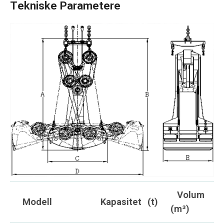
Tekniske Parametere
Volum
Modell
Kapasitet
(t)
(m³)
b