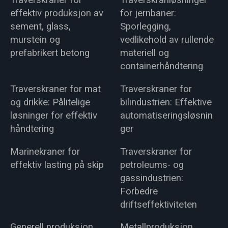
Traverskraner for
Traverskranløsninger
effektiv produksjon av
for jernbaner:
sement, glass,
Sporlegging,
murstein og
vedlikehold av rullende
prefabrikert betong
materiell og
containerhåndtering
Traverskraner for mat
Traverskraner for
og drikke: Pålitelige
bilindustrien: Effektive
løsninger for effektiv
automatiseringsløsnin
håndtering
ger
Marinekraner for
Traverskraner for
effektiv lasting på skip
petroleums- og
gassindustrien:
Forbedre
driftseffektiviteten
Generell produksjon
Metallproduksjon