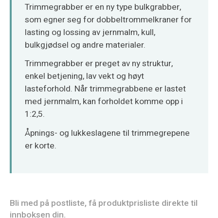
O‘zbekcha
Trimmegrabber er en ny type bulkgrabber,
som egner seg for dobbeltrommelkraner for
lasting og lossing av jernmalm, kull,
bulkgjødsel og andre materialer.
Trimmegrabber er preget av ny struktur,
enkel betjening, lav vekt og høyt
lasteforhold. Når trimmegrabbene er lastet
med jernmalm, kan forholdet komme opp i
1:2,5.
Åpnings- og lukkeslagene til trimmegrepene
er korte.
Bli med på postliste, få produktprisliste direkte til
innboksen din.