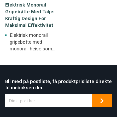
Elektrisk Monorail
Gripebøtte Med Talje:
Kraftig Design For
Maksimal Effektivitet
Elektrisk monorail
gripebøtte med
monorail heise som
brukes til
jernbanestasjon,
kullgård, lager,
termisk kraftverk.
Bli med på postliste, få produktprisliste direkte
Avfallshåndtering,
til innboksen din.
biokraftproduksjon,
kullvasking,
slaggfjerning.