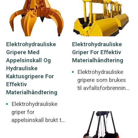
Elektrohydrauliske
Elektrohydrauliske
Gripere Med
Griper For Effektiv
Appelsinskall Og
Materialhåndtering
Hydrauliske
Elektrohydrauliske
Kaktusgripere For
gripere som brukes
Effektiv
til avfallsforbrenning
Materialhåndtering
for kraftproduksjon,
Elektrohydrauliske
avhending av
griper for
skrapstål og gamle
appelsinskall brukt til
batterier.
havner, jernbaner,
Uregelmessige
metallurgi, gruver,
bulkmaterialer som