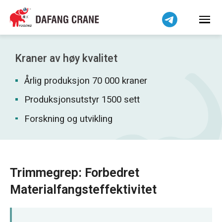
हिन्दी
Bahasa Indonesia
Bahasa Melayu
Tiếng Việt
Kraner av høy kvalitet
简体中文
Årlig produksjon 70 000 kraner
বাংলা
فارسی
Produksjonsutstyr 1500 sett
Pilipino
Forskning og utvikling
اردو
Українська
Čeština
Trimmegrep: Forbedret
Беларуская мова
Materialfangsteffektivitet
Kiswahili
Dansk