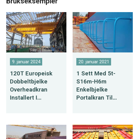
Brukseksempler
9. januar 2024
20. januar 2021
120T Europeisk
1 Sett Med 5t-
Dobbeltbjelke
S16m-H6m
Overheadkran
Enkelbjelke
Installert I
Portalkran Til
Indonesia
Salgs Til Mongolia