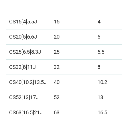
CS16[4]5.5J
16
4
2
CS20[5]6.6J
20
5
2
CS25[6.5]8.3J
25
6.5
2
CS32[8]11J
32
8
2
CS40[10.2]13.5J
40
10.2
2
CS52[13]17J
52
13
2
CS63[16.5]21J
63
16.5
2