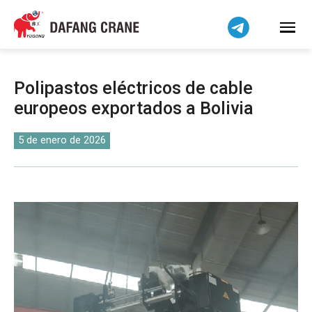
Bahasa Indonesia
Bahasa Melayu
Tiếng Việt
简体中文
Polipastos eléctricos de cable
বাংলা
europeos exportados a Bolivia
فارسی
Pilipino
5 de enero de 2026
اردو
Українська
Čeština
Беларуская мова
Kiswahili
Dansk
Norsk