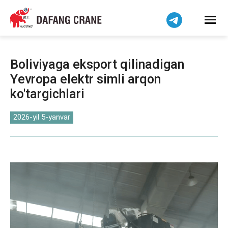
हिन्दी
Bahasa Indonesia
Bahasa Melayu
Tiếng Việt
Boliviyaga eksport qilinadigan
简体中文
Yevropa elektr simli arqon
বাংলা
ko'targichlari
فارسی
Pilipino
2026-yil 5-yanvar
اردو
Українська
Čeština
Беларуская мова
Kiswahili
Dansk