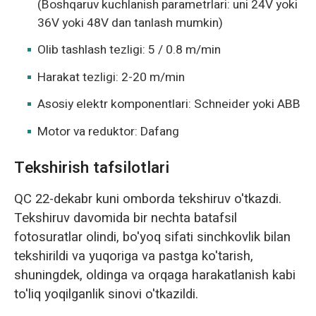
(Boshqaruv kuchlanish parametrlari: uni 24V yoki
36V yoki 48V dan tanlash mumkin)
Olib tashlash tezligi: 5 / 0.8 m/min
Harakat tezligi: 2-20 m/min
Asosiy elektr komponentlari: Schneider yoki ABB
Motor va reduktor: Dafang
Tekshirish tafsilotlari
QC 22-dekabr kuni omborda tekshiruv o'tkazdi.
Tekshiruv davomida bir nechta batafsil
fotosuratlar olindi, bo'yoq sifati sinchkovlik bilan
tekshirildi va yuqoriga va pastga ko'tarish,
shuningdek, oldinga va orqaga harakatlanish kabi
to'liq yoqilganlik sinovi o'tkazildi.