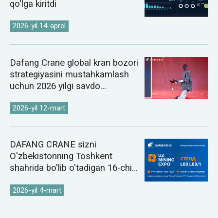
qo'lga kiritdi
2026-yil 14-aprel
Dafang Crane global kran bozori
strategiyasini mustahkamlash
uchun 2026 yilgi savdo
konferensiyasini o'tkazdi
2026-yil 12-mart
DAFANG CRANE sizni
O'zbekistonning Toshkent
shahrida bo'lib o'tadigan 16-chi
UzMiningExpo 2026
ko'rgazmasiga taklif qiladi
2026-yil 4-mart