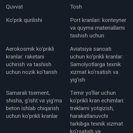
Quvvat
Tosh
Ko'prik qurilishi
Port kranlari: konteyner
va quyma materiallarni
tashish uchun
Aerokosmik ko'prikli
Aviatsiya sanoati
kranlar: raketani
uchun ko'prikli kranlar:
uchirish va tashish
Samolyotlarga texnik
uchun nozik ko'tarish
xizmat ko'rsatish va
yig'ish
Samarali tsement,
Temir yo'llar uchun
shisha, g'isht va yig'ma
ko'prikli kran echimlari:
beton ishlab chiqarish
treklarni yotqizish,
uchun ko'prikli kranlar
harakatlanuvchi
tarkibga texnik xizmat
ko'rsatish va