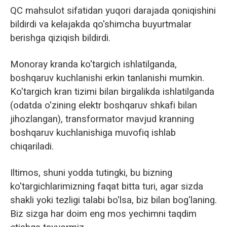
QC mahsulot sifatidan yuqori darajada qoniqishini
bildirdi va kelajakda qo'shimcha buyurtmalar
berishga qiziqish bildirdi.
Monoray kranda ko'targich ishlatilganda,
boshqaruv kuchlanishi erkin tanlanishi mumkin.
Ko'targich kran tizimi bilan birgalikda ishlatilganda
(odatda o'zining elektr boshqaruv shkafi bilan
jihozlangan), transformator mavjud kranning
boshqaruv kuchlanishiga muvofiq ishlab
chiqariladi.
Iltimos, shuni yodda tutingki, bu bizning
ko'targichlarimizning faqat bitta turi, agar sizda
shakli yoki tezligi talabi bo'lsa, biz bilan bog'laning.
Biz sizga har doim eng mos yechimni taqdim