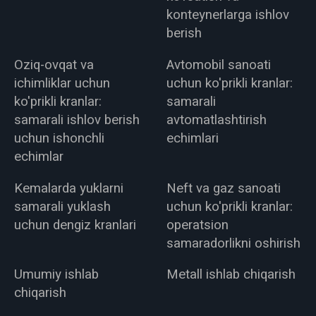
konteynerlarga ishlov
berish
Oziq-ovqat va
Avtomobil sanoati
ichimliklar uchun
uchun ko'prikli kranlar:
ko'prikli kranlar:
samarali
samarali ishlov berish
avtomatlashtirish
uchun ishonchli
echimlari
echimlar
Kemalarda yuklarni
Neft va gaz sanoati
samarali yuklash
uchun ko'prikli kranlar:
uchun dengiz kranlari
operatsion
samaradorlikni oshirish
Umumiy ishlab
Metall ishlab chiqarish
chiqarish