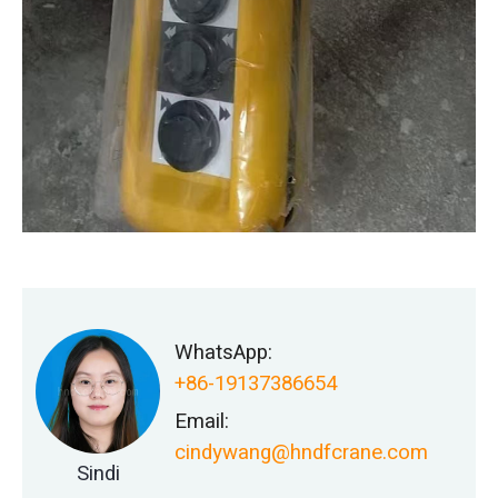
WhatsApp:
+86-19137386654
Email:
cindywang@hndfcrane.com
Sindi