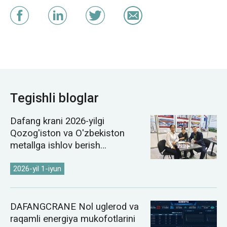
Tegishli bloglar
Dafang krani 2026-yilgi
Qozog'iston va O'zbekiston
metallga ishlov berish
ko'rgazmalarida namoyish etildi
2026-yil 1-iyun
DAFANGCRANE Nol uglerod va
raqamli energiya mukofotlarini