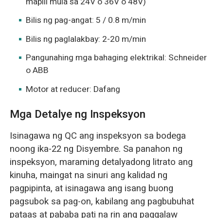
mapili mula sa 24V o 36V o 48V)
Bilis ng pag-angat: 5 / 0.8 m/min
Bilis ng paglalakbay: 2-20 m/min
Pangunahing mga bahaging elektrikal: Schneider
o ABB
Motor at reducer: Dafang
Mga Detalye ng Inspeksyon
Isinagawa ng QC ang inspeksyon sa bodega
noong ika-22 ng Disyembre. Sa panahon ng
inspeksyon, maraming detalyadong litrato ang
kinuha, maingat na sinuri ang kalidad ng
pagpipinta, at isinagawa ang isang buong
pagsubok sa pag-on, kabilang ang pagbubuhat
pataas at pababa pati na rin ang paggalaw