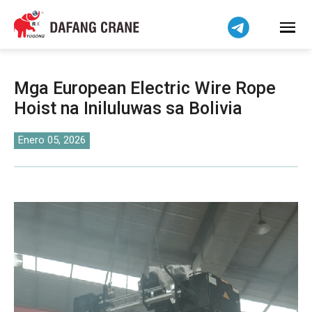
हिन्दी
Bahasa Indonesia
Bahasa Melayu
Tiếng Việt
Mga European Electric Wire Rope
简体中文
Hoist na Iniluluwas sa Bolivia
বাংলা
فارسی
Enero 05, 2026
اردو
Українська
Čeština
Беларуская мова
Kiswahili
Dansk
Norsk