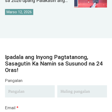
sa 2026 upang Palakasin ang
Pandaigdigang Istratehiya sa
Pamilihan ng Crane
Marso 12, 2026
Ipadala ang Inyong Pagtatanong,
Sasagutin Ka Namin sa Susunod na 24
Oras!
Pangalan
Email
*