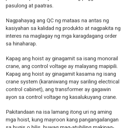
pasulong at paatras.
Nagpahayag ang QC ng mataas na antas ng
kasiyahan sa kalidad ng produkto at nagpakita ng
interes na maglagay ng mga karagdagang order
sa hinaharap.
Kapag ang hoist ay ginagamit sa isang monorail
crane, ang control voltage ay malayang mapipili.
Kapag ang hoist ay ginagamit kasama ng isang
crane system (karaniwang may sariling electrical
control cabinet), ang transformer ay gagawin
ayon sa control voltage ng kasalukuyang crane.
Pakitandaan na isa lamang itong uri ng aming
mga hoist, kung mayroon kang pangangailangan
sa hugis o bilis, huwag mag-atubiling makipag-