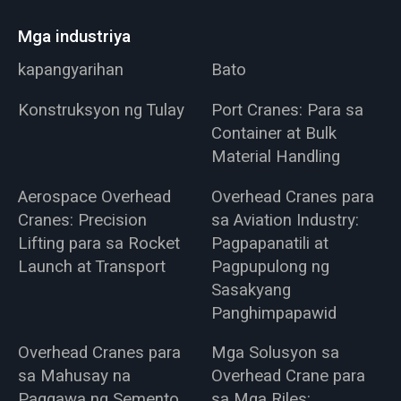
Mga industriya
kapangyarihan
Bato
Konstruksyon ng Tulay
Port Cranes: Para sa
Container at Bulk
Material Handling
Aerospace Overhead
Overhead Cranes para
Cranes: Precision
sa Aviation Industry:
Lifting para sa Rocket
Pagpapanatili at
Launch at Transport
Pagpupulong ng
Sasakyang
Panghimpapawid
Overhead Cranes para
Mga Solusyon sa
sa Mahusay na
Overhead Crane para
Paggawa ng Semento,
sa Mga Riles: