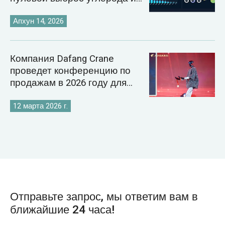
внедрение цифровых
технологий в энергетику.
Апхун 14, 2026
Компания Dafang Crane
проведет конференцию по
продажам в 2026 году для
укрепления своей стратегии
на мировом рынке кранов.
12 марта 2026 г.
Отправьте запрос, мы ответим вам в
ближайшие 24 часа!