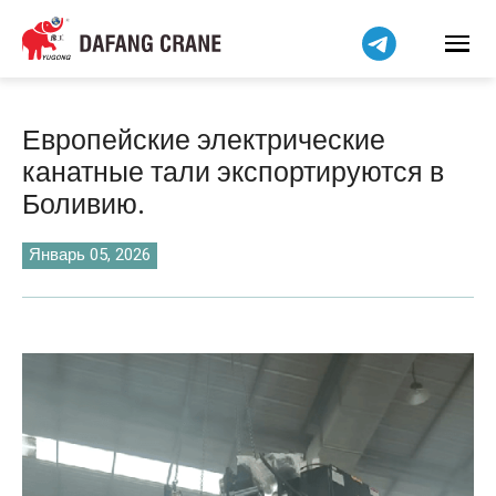
Bahasa Indonesia
Bahasa Melayu
Tiếng Việt
简体中文
Европейские электрические
বাংলা
канатные тали экспортируются в
فارسی
Боливию.
Pilipino
اردو
Январь 05, 2026
Українська
Čeština
Беларуская мова
Kiswahili
Dansk
Norsk