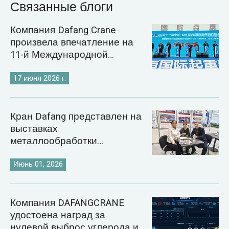
Связанные блоги
Компания Dafang Crane
произвела впечатление на
11-й Международной
выставке кранов в
Чанъюане.
17 июня 2026 г.
Кран Dafang представлен на
выставках
металлообработки
Казахстана и Узбекистана
2026 года.
Июнь 01, 2026
Компания DAFANGCRANE
удостоена наград за
нулевой выброс углерода и