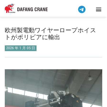
Bahasa Indonesia
Bahasa Melayu
Tiếng Việt
简体中文
欧州製電動ワイヤーロープホイス
বাংলা
トがボリビアに輸出
فارسی
Pilipino
2026 年 1 月 05 日
اردو
Українська
Čeština
Беларуская мова
Kiswahili
Dansk
Norsk