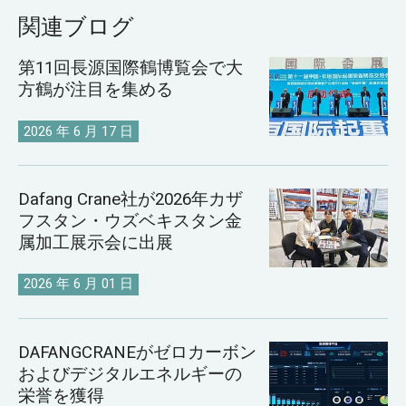
関連ブログ
第11回長源国際鶴博覧会で大
方鶴が注目を集める
2026 年 6 月 17 日
Dafang Crane社が2026年カザ
フスタン・ウズベキスタン金
属加工展示会に出展
2026 年 6 月 01 日
DAFANGCRANEがゼロカーボン
およびデジタルエネルギーの
栄誉を獲得