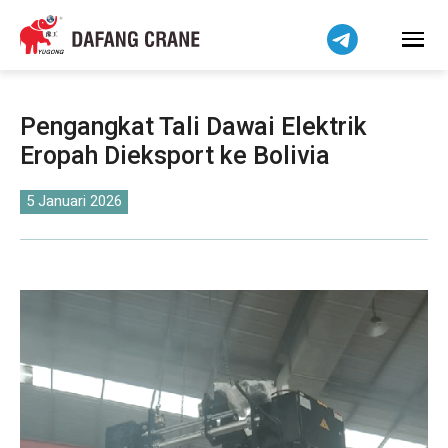
हिन्दी
Bahasa Indonesia
Tiếng Việt
简体中文
Pengangkat Tali Dawai Elektrik
বাংলা
Eropah Dieksport ke Bolivia
فارسی
Pilipino
5 Januari 2026
اردو
Українська
Čeština
Беларуская мова
Kiswahili
Dansk
Norsk