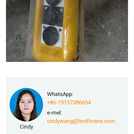
WhatsApp:
+86-19137386654
e-mel:
cindywang@hndfcrane.com
Cindy