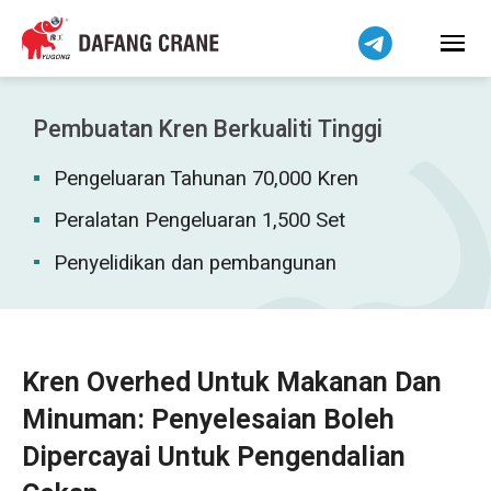
हिन्दी
Bahasa Indonesia
Tiếng Việt
简体中文
Pembuatan Kren Berkualiti Tinggi
বাংলা
Pengeluaran Tahunan 70,000 Kren
فارسی
Pilipino
Peralatan Pengeluaran 1,500 Set
اردو
Penyelidikan dan pembangunan
Українська
Čeština
Беларуская мова
Kren Overhed Untuk Makanan Dan
Kiswahili
Minuman: Penyelesaian Boleh
Dansk
Dipercayai Untuk Pengendalian
Norsk