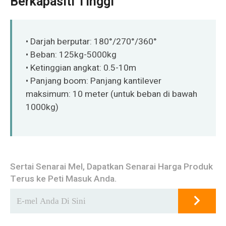
Berkapasiti Tinggi
O‘zbekcha
• Darjah berputar: 180°/270°/360°
• Beban: 125kg-5000kg
• Ketinggian angkat: 0.5-10m
• Panjang boom: Panjang kantilever
maksimum: 10 meter (untuk beban di bawah
1000kg)
Sertai Senarai Mel, Dapatkan Senarai Harga Produk
Terus ke Peti Masuk Anda.