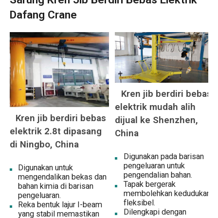
Sarung Kren Jib Berdiri Bebas Elektrik
Dafang Crane
Kren jib berdiri bebas
elektrik mudah alih
Kren jib berdiri bebas
dijual ke Shenzhen,
elektrik 2.8t dipasang
China
di Ningbo, China
Digunakan pada barisan
pengeluaran untuk
Digunakan untuk
pengendalian bahan.
mengendalikan bekas dan
Tapak bergerak
bahan kimia di barisan
membolehkan kedudukan
pengeluaran.
fleksibel.
Reka bentuk lajur I-beam
Dilengkapi dengan
yang stabil memastikan