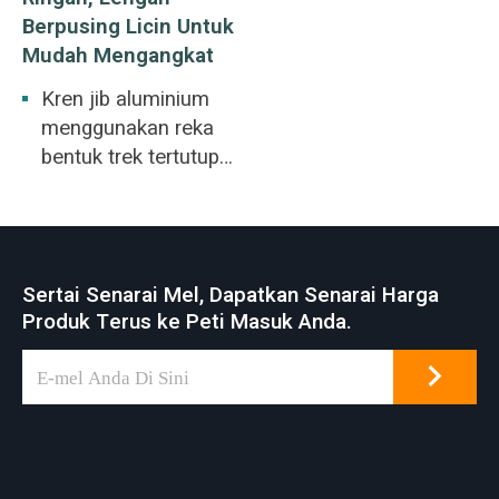
Berpusing Licin Untuk
Mudah Mengangkat
Kren jib aluminium
menggunakan reka
bentuk trek tertutup
aloi aluminium
tersemperit ringan
dan berkekuatan
tinggi. Kren jib
Sertai Senarai Mel, Dapatkan Senarai Harga
pendakap dinding
Produk Terus ke Peti Masuk Anda.
aluminium boleh
dipasang pada
dinding atau tiang,
boleh dipasang pada
dinding atau tiang,
dengan kapasiti