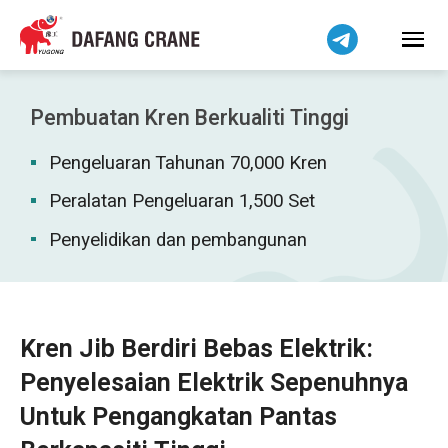
हिन्दी
Bahasa Indonesia
Tiếng Việt
简体中文
Pembuatan Kren Berkualiti Tinggi
বাংলা
Pengeluaran Tahunan 70,000 Kren
فارسی
Pilipino
Peralatan Pengeluaran 1,500 Set
اردو
Penyelidikan dan pembangunan
Українська
Čeština
Беларуская мова
Kren Jib Berdiri Bebas Elektrik:
Kiswahili
Penyelesaian Elektrik Sepenuhnya
Dansk
Untuk Pengangkatan Pantas
Norsk