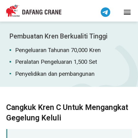
हिन्दी
Bahasa Indonesia
Tiếng Việt
简体中文
Pembuatan Kren Berkualiti Tinggi
বাংলা
Pengeluaran Tahunan 70,000 Kren
فارسی
Pilipino
Peralatan Pengeluaran 1,500 Set
اردو
Penyelidikan dan pembangunan
Українська
Čeština
Беларуская мова
Cangkuk Kren C Untuk Mengangkat
Kiswahili
Gegelung Keluli
Dansk
Norsk