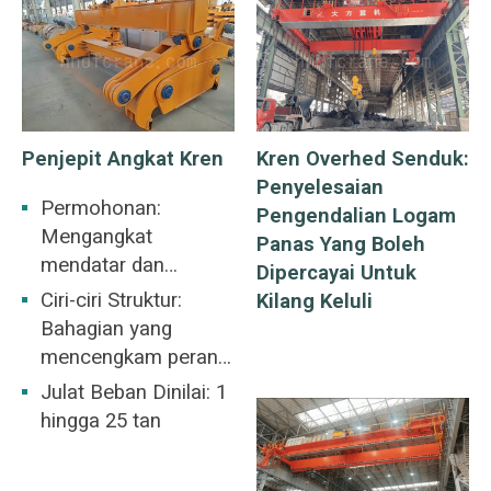
Penjepit Angkat Kren
Kren Overhed Senduk:
Penyelesaian
Permohonan:
Pengendalian Logam
Mengangkat
Panas Yang Boleh
mendatar dan
Dipercayai Untuk
mengangkut keluli
Ciri-ciri Struktur:
Kilang Keluli
bulat
Bahagian yang
mencengkam peranti
pengangkat
Julat Beban Dinilai: 1
hendaklah berada di
hingga 25 tan
tengah-tengah keluli
bulat yang diangkat.