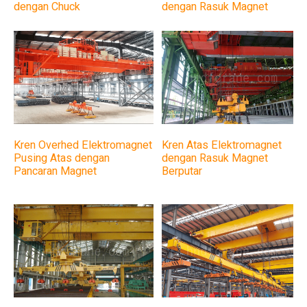
dengan Rasuk Magnet
dengan Chuck
Kren Atas Elektromagnet
Kren Overhed Elektromagnet
dengan Rasuk Magnet
Pusing Atas dengan
Berputar
Pancaran Magnet