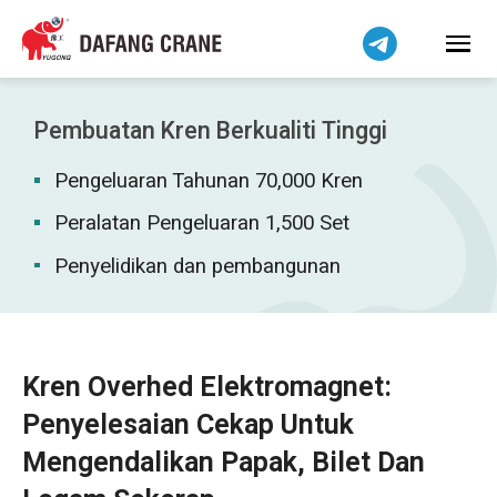
हिन्दी
Bahasa Indonesia
Tiếng Việt
简体中文
Pembuatan Kren Berkualiti Tinggi
বাংলা
Pengeluaran Tahunan 70,000 Kren
فارسی
Pilipino
Peralatan Pengeluaran 1,500 Set
اردو
Penyelidikan dan pembangunan
Українська
Čeština
Беларуская мова
Kren Overhed Elektromagnet:
Kiswahili
Penyelesaian Cekap Untuk
Dansk
Mengendalikan Papak, Bilet Dan
Norsk